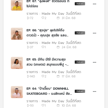
EP. 67: “ลุงพงศ์” ชีวิตร่อนเร่ ที่
คุณ
ไม่เร่ร่อน
รายการ : Made My Day วันนี้ดีที่สุด
72
2
31 มี.ค. 68
เพลง
EP. 66: "สุรปุย" ลุยไปให้ถึง
ดาว(น์) - คุณปุย สุรชัย แสง
บทความ
สุวรรณ
รายการ : Made My Day วันนี้ดีที่สุด
37
1
24 มี.ค. 68
ข่าว
EP. 65: มีกิน มีใช้ มีความสุข
และ
สวน (เกษตร) สนุกแบบพี่ปู -
กิจกรรม
คุณปู มีกินฟาร์ม
รายการ : Made My Day วันนี้ดีที่สุด
140
2
17 มี.ค. 68
เกี่ยว
EP. 64: “ป้าเจี๊ยบ” DOWNHILL
กับ
SKATEBOARD - นงลักษณ์ ชัยฤ
เรา
ทธิไชย
รายการ : Made My Day วันนี้ดีที่สุด
93
1
10 มี.ค. 68