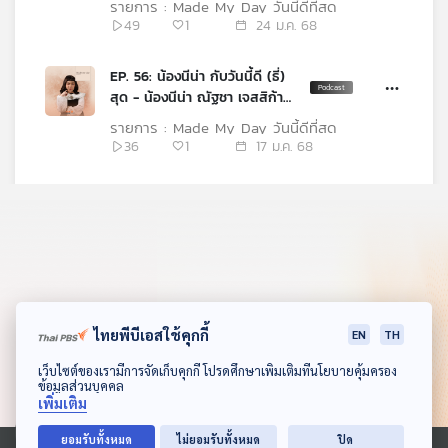
รายการ : Made My Day วันนี้ดีที่สุด
49
1
24 ม.ค. 68
EP. 56: น้องนีน่า กับวันนี้ดี (ธี่)
สุด - น้องนีน่า ณัฐชา เจสสิก้า
พาโดวัน
รายการ : Made My Day วันนี้ดีที่สุด
36
1
17 ม.ค. 68
EP. 55: วัน (ปีใหม่) นี้ดีที่สุด
รายการ : Made My Day วันนี้ดีที่สุด
24
1
10 ม.ค. 68
ไทยพีบีเอสใช้คุกกี้
EN
TH
ดาวน์โหลด Thai PBS Podcast Application
เว็บไซต์ของเรามีการจัดเก็บคุกกี้ โปรดศึกษาเพิ่มเติมที่นโยบายคุ้มครอง
ข้อมูลส่วนบุคคล
เพิ่มเติม
ยอมรับทั้งหมด
ไม่ยอมรับทั้งหมด
ปิด