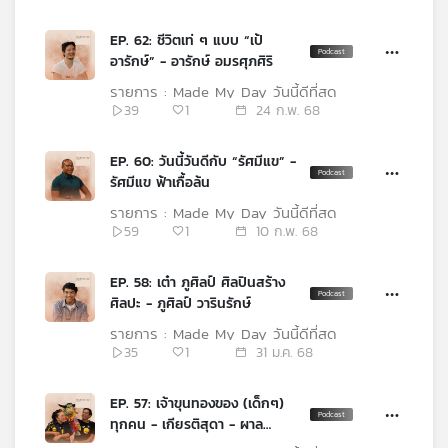
เครือ
EP. 62: ชีวิตเท่ ๆ แบบ “เป้
ข่าย
อารักษ์” - อารักษ์ อมรศุภศิริ
วิทยุ
ไทย
รายการ : Made My Day วันนี้ดีที่สุด
พี
39
1
24 ก.พ. 68
บี
เอส
EP. 60: วันนี้วันดีกับ “รัศมีแข” -
รัศมีแข ฟ้าเกื้อล้น
รายการ : Made My Day วันนี้ดีที่สุด
แผนที่
59
1
10 ก.พ. 68
วิทยุ
เครือ
EP. 58: เต๋า ภูศิลป์ ศิลปินสร้าง
ข่าย
ศิลปะ - ภูศิลป์ วารินรักษ์
รายการ : Made My Day วันนี้ดีที่สุด
35
1
31 ม.ค. 68
EP. 57: เจ้าขุนทองของ (เด็กๆ)
ทุกคน - เกียรติสุดา - ผาล
ภิรมย์