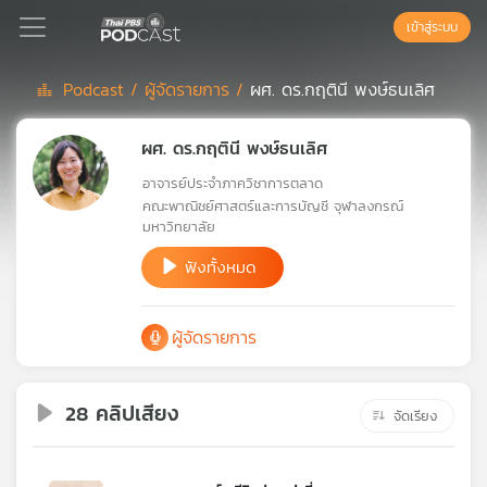
เข้าสู่ระบบ
Podcast /
ผู้จัดรายการ /
ผศ. ดร.กฤตินี พงษ์ธนเลิศ
Podcast
ผศ. ดร.กฤตินี พงษ์ธนเลิศ
อาจารย์ประจำภาควิชาการตลาด
เพล
คณะพาณิชย์ศาสตร์และการบัญชี จุฬาลงกรณ์
ย์
มหาวิทยาลัย
ลิ
ฟังทั้งหมด
สต์
แนะนำ
ผู้จัดรายการ
เพล
ย์
28 คลิปเสียง
จัดเรียง
ลิ
สต์
ของ