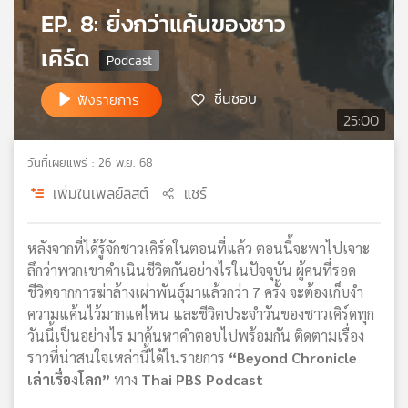
EP. 8: ยิ่งกว่าแค้นของชาว
เครือ
ข่าย
เคิร์ด
วิทยุ
ไทย
ชื่นชอบ
ฟังรายการ
พี
25:00
บี
เอส
วันที่เผยแพร่ : 26 พ.ย. 68
เพิ่มในเพลย์ลิสต์
แชร์
แผนที่
วิทยุ
เครือ
หลังจากที่ได้รู้จักชาวเคิร์ดในตอนที่แล้ว ตอนนี้จะพาไปเจาะ
ข่าย
ลึกว่าพวกเขาดำเนินชีวิตกันอย่างไรในปัจจุบัน ผู้คนที่รอด
ชีวิตจากการฆ่าล้างเผ่าพันธุ์มาแล้วกว่า 7 ครั้ง จะต้องเก็บงำ
ความแค้นไว้มากแค่ไหน และชีวิตประจำวันของชาวเคิร์ดทุก
วันนี้เป็นอย่างไร มาค้นหาคำตอบไปพร้อมกัน ติดตามเรื่อง
ราวที่น่าสนใจเหล่านี้ได้ในรายการ
“Beyond Chronicle
เล่าเรื่องโลก”
ทาง
Thai PBS Podcast