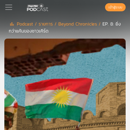
เข้าสู่ระบบ
Podcast /
รายการ /
Beyond Chronicles /
EP. 8: ยิ่ง
กว่าแค้นของชาวเคิร์ด
Podcast
เพล
ย์
ลิ
สต์
แนะนำ
เพล
ย์
ลิ
สต์
ของ