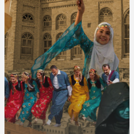
คุณ
เพลง
บทความ
ข่าว
และ
กิจกรรม
เกี่ยว
กับ
เรา