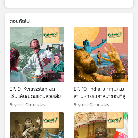
ตอนถัดไป
25:00
25:00
EP. 9: Kyrgyzstan สุด
EP. 10: India มหากุมภเม
แร้นแค้นในดินแดนสวยเสียด
ลา มหกรรมศาสนาใหญ่ที่สุด
ฟ้าที่ปามีร์
ในโลก
Beyond Chronicles
Beyond Chronicles