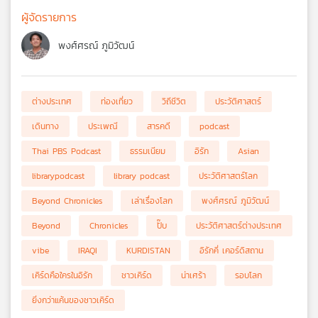
ผู้จัดรายการ
พงศ์ศรณ์ ภูมิวัฒน์
ต่างประเทศ
ท่องเที่ยว
วิถีชีวิต
ประวัติศาสตร์
เดินทาง
ประเพณี
สารคดี
podcast
Thai PBS Podcast
ธรรมเนียม
อิรัก
Asian
librarypodcast
library podcast
ประวัติศาสตร์โลก
Beyond Chronicles
เล่าเรื่องโลก
พงศ์ศรณ์ ภูมิวัฒน์
Beyond
Chronicles
ปั๊บ
ประวัติศาสตร์ต่างประเทศ
vibe
IRAQI
KURDISTAN
อิรักคี่ เคอร์ดิสถาน
เคิร์ดคือใครในอิรัก
ชาวเคิร์ด
น่าเศร้า
รอบโลก
ยิ่งกว่าแค้นของชาวเคิร์ด