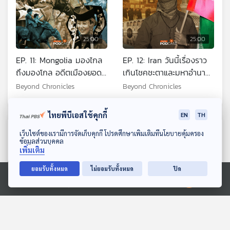
25:00
25:00
EP. 11: Mongolia มองไกล
EP. 12: Iran วันนี้เรื่องราว
ถึงมองโกล อดีตเมืองยอด
เกินโชคชะตาและมหาอำนาจ
นักรบในยุคปัจจุบัน
ที่ถูกกดทับ
Beyond Chronicles
Beyond Chronicles
ไทยพีบีเอสใช้คุกกี้
EN
TH
ตอนที่เกี่ยวข้อง
ดาวน์โหลด Thai PBS Podcast Application
เว็บไซต์ของเรามีการจัดเก็บคุกกี้ โปรดศึกษาเพิ่มเติมที่นโยบายคุ้มครอง
ข้อมูลส่วนบุคคล
เพิ่มเติม
ยอมรับทั้งหมด
ไม่ยอมรับทั้งหมด
ปิด
Ⓒ 2020 องค์การกระจายเสียงและแพร่ภาพสาธารณะแห่งประเทศไทย
25:00
25:00