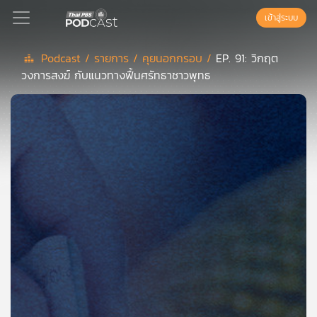
เข้าสู่ระบบ
Podcast /
รายการ /
คุยนอกกรอบ /
EP. 91: วิกฤต
วงการสงฆ์ กับแนวทางฟื้นศรัทธาชาวพุทธ
Podcast
เพล
ย์
ลิ
สต์
แนะนำ
เพล
ย์
ลิ
สต์
ของ