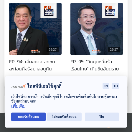
29:27
29:27
EP. 94: เสียงภาคเอกชน
EP. 95: "วิกฤตหนี้ครัว
สะท้อนถึงรัฐบาลอนุทิน
เรือนไทย" เกินขีดอันตราย
คุยนอกกรอบ
คุยนอกกรอบ
ไทยพีบีเอสใช้คุกกี้
EN
TH
ดาวน์โหลด Thai PBS Podcast Application
เว็บไซต์ของเรามีการจัดเก็บคุกกี้ โปรดศึกษาเพิ่มเติมที่นโยบายคุ้มครอง
ตอนที่เกี่ยวข้อง
ข้อมูลส่วนบุคคล
เพิ่มเติม
ยอมรับทั้งหมด
ไม่ยอมรับทั้งหมด
ปิด
Ⓒ 2020 องค์การกระจายเสียงและแพร่ภาพสาธารณะแห่งประเทศไทย