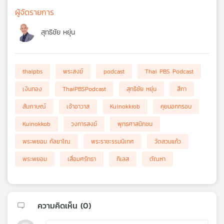
ผู้จัดรายการ
สุทธิชัย หยุ่น
thaipbs
พระสงฆ์
podcast
Thai PBS Podcast
เงินทอง
ThaiPBSPodcast
สุทธิชัย หยุ่น
สีกา
สัมภาษณ์
เจ้าอาวาส
Kuinokkrob
คุยนอกกรอบ
Kuinokkob
วงการสงฆ์
พุทธศาสนิกชน
พระพยอม กัลยาโณ
พระราชะรรมนิเทศ
วัดสวนแก้ว
พระพยอม
เสื่อมศรัทธา
กิเลส
ตัณหา
ความคิดเห็น (
0
)