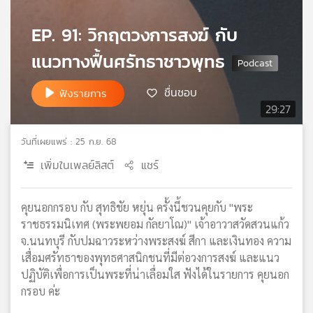
เครือ
EP. 91: วิกฤตวงการสงฆ์ กับ
ข่าย
วิทยุ
แนวทางฟื้นศรัทธาชาวพุทธ
ไทย
พี
ชื่นชอบ
บี
ฟังรายการ
เอส
29:27
วันที่เผยแพร่ : 25 ก.ย. 68
แผนที่
เพิ่มในเพลย์ลิสต์
แชร์
วิทยุ
เครือ
ข่าย
คุยนอกกรอบ กับ สุทธิชัย หยุ่น ครั้งนี้ชวนคุยกับ "พระ
ราชธรรมนิเทศ (พระพยอม กัลยาโณ)" เจ้าอาวาสวัดสวนแก้ว
จ.นนทบุรี กับปมฉาวระหว่างพระสงฆ์ สีกา และเงินทอง ความ
เสื่อมศรัทธาของพุทธศาสนิกชนที่มีต่อวงการสงฆ์ และแนว
ปฏิบัติเพื่อการเป็นพระที่น่าเลื่อมใส ฟังได้ในรายการ คุยนอก
กรอบ ค่ะ