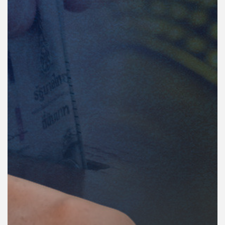
คุณ
เพลง
บทความ
ข่าว
และ
กิจกรรม
เกี่ยว
กับ
เรา