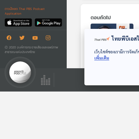
ดาวน์โหลด Thai PBS Podcast
Application
ตอนถัดไป
ไทยพีบีเอสใช
Ⓒ 2020 องค์การกระจายเสียงและแพร่ภาพ
เว็บไซต์ของเรามีการจัดเก็
สาธารณะแห่งประเทศไทย
เพิ่มเติม
29:36
EP. 95: "วิกฤตหนี้
ครัวเรือนไทย" เกินขีด
อันตราย
คุยนอกกรอบ
ตอนที่เกี่ยวข้อง