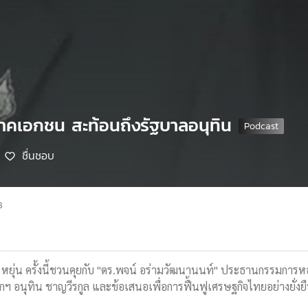
ภาคเอกชน สะท้อนถึงรัฐบาลอนุทิน
ชื่นชอบ
8
ัย หยุ่น ครั้งนี้ชวนคุยกับ "ดร.พจน์ อร่ามวัฒนานนท์" ประธานกรรม
ฯ อนุทิน ชาญวีรกูล และข้อเสนอเพื่อการฟื้นฟูเศรษฐกิจไทยอย่างยั่ง