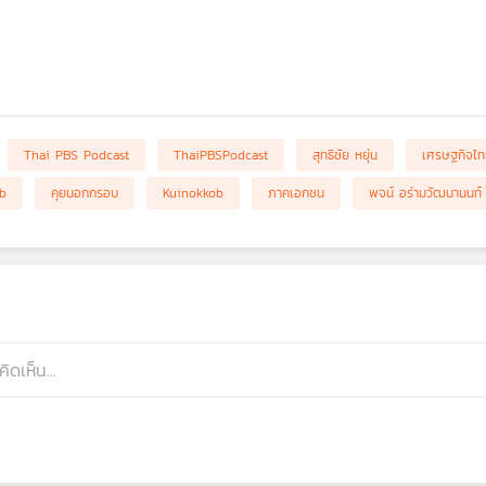
Thai PBS Podcast
ThaiPBSPodcast
สุทธิชัย หยุ่น
เศรษฐกิจไ
b
คุยนอกกรอบ
Kuinokkob
ภาคเอกชน
พจน์ อร่ามวัฒนานนท์