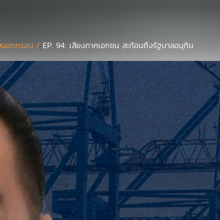
ยนอกกรอบ /
EP. 94: เสียงภาคเอกชน สะท้อนถึงรัฐบาลอนุทิน