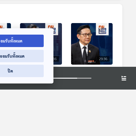
อมรับทั้งหมด
่ยอมรับทั้งหมด
9:36
29:36
29:36
ฤต
EP. 99: เปิดมุมมอง
EP. 100: เจาะนโยบาย
ปิด
มี
"กูรู AI" เตรียม
พลังงาน "Quick
รัง"
ตัวอย่างไร ? คนไทย
Big Win" สร้างราย
คุยนอกกรอบ
คุยนอกกรอบ
"ไม่ตกยุค"
ได้ ลดรายจ่าย