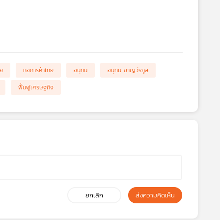
ทย
หอการค้าไทย
อนุทิน
อนุทิน ชาญวีรกูล
ฟื้นฟูเศรษฐกิจ
ยกเลิก
ส่งความคิดเห็น