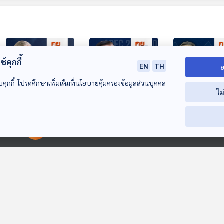
้คุกกี้
EN
TH
ย
บคุกกี้ โปรดศึกษาเพิ่มเติมที่นโยบายคุ้มครองข้อมูลส่วนบุคคล
ไม
29:36
29:36
2
EP. 96: เปิดโปง "รูป
EP. 97: ปิดฉาก "เอ
EP. 98: ฝ่าวิก
แบบคอร์รัปชัน"
เปค-อาเซียนซัมมิต"
เศรษฐกิจไทย ที่
00:00:00
00:00:00
ต้นตอวิกฤตประเทศ
ไทยกลับสู่จอเรดาร์
อาการ "ป่วยเรื้อ
คุยนอกกรอบ
คุยนอกกรอบ
คุยนอกกรอบ
โลก