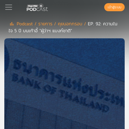
เข้าสู่ระบบ
Podcast /
รายการ /
คุยนอกกรอบ /
EP. 92: ความใน
ใจ 5 ปี บนเก้าอี้ "ผู้ว่าฯ แบงก์ชาติ"
Podcast
เพล
ย์
ลิ
สต์
แนะนำ
เพล
ย์
ลิ
สต์
ของ