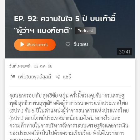
เครือ
ข่าย
EP. 92: ความในใจ 5 ปี บนเก้าอี้
วิทยุ
ไทย
"ผู้ว่าฯ แบงก์ชาติ"
พี
บี
ชื่นชอบ
ฟังรายการ
เอส
30:41
วันที่เผยแพร่ : 02 ต.ค. 68
แผนที่
เพิ่มในเพลย์ลิสต์
แชร์
วิทยุ
เครือ
ข่าย
คุยนอกกรอบ กับ สุทธิชัย หยุ่น ครั้งนี้ชวนคุยกับ "ดร.เศรษฐ
พุฒิ สุทธิวาทนฤพุฒิ" อดีตผู้ว่าการธนาคารแห่งประเทศไทย
(ธปท.) กับ 5 ปีในตำแหน่งผู้ว่าการธนาคารแห่งประเทศไทย
(ธปท.) ตอบโจทย์ประเทศมากน้อยแค่ไหน อย่างไร และ
ความท้าทายในการบริหารจัดการระบบเศรษฐกิจและการเงิน
ของประเทศให้เป็นไปด้วยความเรียบร้อย ฟังได้ในรายการ