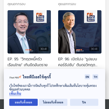
คุยนอกกรอบ
คุยนอกกรอบ
30:41
30:41
EP. 95: "วิกฤตหนี้ครัว
EP. 96: เปิดโปง "รูปแบบ
เรือนไทย" เกินขีดอันตราย
คอร์รัปชัน" ต้นตอวิกฤต
ประเทศ
คุยนอกกรอบ
คุยนอกกรอบ
ไทยพีบีเอสใช้คุกกี้
EN
TH
ดาวน์โหลด Thai PBS Podcast Application
เว็บไซต์ของเรามีการจัดเก็บคุกกี้ โปรดศึกษาเพิ่มเติมที่นโยบายคุ้มครอง
ข้อมูลส่วนบุคคล
ตอนที่เกี่ยวข้อง
เพิ่มเติม
ยอมรับทั้งหมด
ไม่ยอมรับทั้งหมด
ปิด