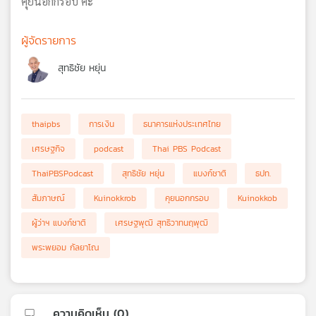
คุยนอกกรอบ ค่ะ
ผู้จัดรายการ
สุทธิชัย หยุ่น
thaipbs
การเงิน
ธนาคารแห่งประเทศไทย
เศรษฐกิจ
podcast
Thai PBS Podcast
ThaiPBSPodcast
สุทธิชัย หยุ่น
แบงก์ชาติ
ธปท.
สัมภาษณ์
Kuinokkrob
คุยนอกกรอบ
Kuinokkob
ผู้ว่าฯ แบงก์ชาติ
เศรษฐพุฒิ สุทธิวาทนฤพุฒิ
พระพยอม กัลยาโณ
ความคิดเห็น (
0
)