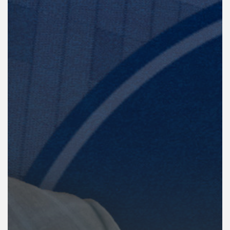
คุณ
เพลง
บทความ
ข่าว
และ
กิจกรรม
เกี่ยว
กับ
เรา