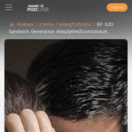
เข้าสู่ระบบ
Podcast /
รายการ /
เศรษฐกิจติดบ้าน /
EP. 620:
Sandwich Generation พ่อแม่ยุคใหม่ในบทเดอะแบก
Podcast
เพล
ย์
ลิ
สต์
แนะนำ
เพล
ย์
ลิ
สต์
ของ