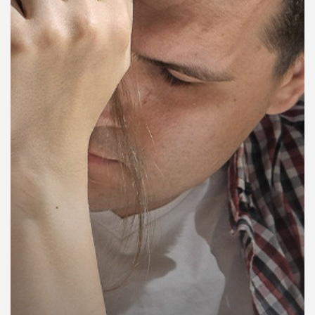
คุณ
เพลง
บทความ
ข่าว
และ
กิจกรรม
เกี่ยว
กับ
เรา