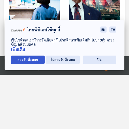
15:08
15:08
ไทยพีบีเอสใช้คุกกี้
EN
TH
EP. 623: ปัญหาการศึกษา
EP. 624: สงครามภาษี
ไทย ทำไมถอยหลังลงคลอง
ทรัมป์ ทางออกของไทยควร
ดาวน์โหลด Thai PBS Podcast Application
เว็บไซต์ของเรามีการจัดเก็บคุกกี้ โปรดศึกษาเพิ่มเติมที่นโยบายคุ้มครอง
ข้อมูลส่วนบุคคล
เป็นอย่างไร
เศรษฐกิจติดบ้าน
เศรษฐกิจติดบ้าน
เพิ่มเติม
ยอมรับทั้งหมด
ไม่ยอมรับทั้งหมด
ปิด
ตอนที่เกี่ยวข้อง
Ⓒ 2020 องค์การกระจายเสียงและแพร่ภาพสาธารณะแห่งประเทศไทย
15:08
15:08