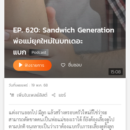
เครือ
ข่าย
วิทยุ
ไทย
EP. 620: Sandwich Generation
พี
บี
พ่อแม่ยุคใหม่ในบทเดอะ
เอส
แบก
ชื่นชอบ
ฟังรายการ
แผนที่
15:08
วิทยุ
เครือ
วันที่เผยแพร่ : 19 พ.ค. 68
ข่าย
เพิ่มในเพลย์ลิสต์
แชร์
แต่งงานออกไป มีลูก แล้วสร้างครอบครัวใหม่ก็ใช่ว่าจะ
สามารถตัดขาดคนเป็นพ่อแม่ของเราได้ ก็ยังต้องเลี้ยงดูไป
ตามปกติ จนกลายเป็นว่าเราต้องแบกรับภาระเลี้ยงดูทั้งลูก