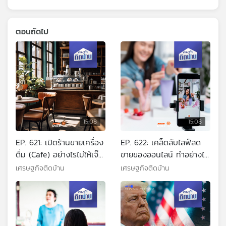
ตอนถัดไป
15:08
15:08
EP. 621: เปิดร้านขายเครื่อง
EP. 622: เคล็ดลับไลฟ์สด
ดื่ม (Cafe) อย่างไรไม่ให้เจ๊ง
ขายของออนไลน์ ทำอย่างไร
กลางทาง
ให้ยอดขายพุ่ง
เศรษฐกิจติดบ้าน
เศรษฐกิจติดบ้าน