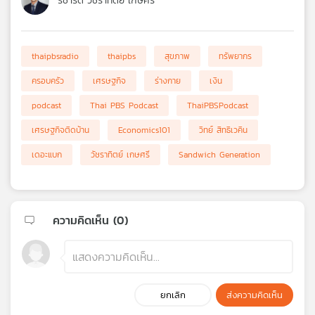
ริชาร์ต วัชราทิตย์ เกษศรี
thaipbsradio
thaipbs
สุขภาพ
ทรัพยากร
ครอบครัว
เศรษฐกิจ
ร่างกาย
เงิน
podcast
Thai PBS Podcast
ThaiPBSPodcast
เศรษฐกิจติดบ้าน
Economics101
วิทย์ สิทธิเวคิน
เดอะแบก
วัชราทิตย์ เกษศรี
Sandwich Generation
ความคิดเห็น (
0
)
ยกเลิก
ส่งความคิดเห็น