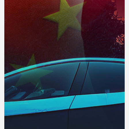
คุณ
เพลง
บทความ
ข่าว
และ
กิจกรรม
เกี่ยว
กับ
เรา