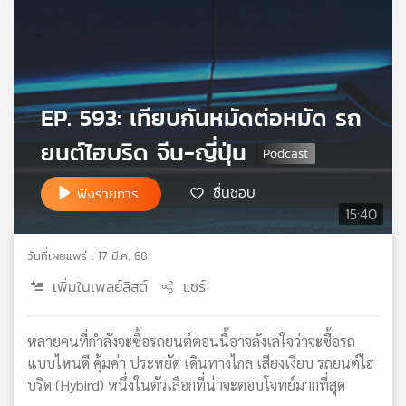
เครือ
ข่าย
วิทยุ
ไทย
พี
EP. 593: เทียบกันหมัดต่อหมัด รถ
บี
เอส
ยนต์ไฮบริด จีน-ญี่ปุ่น
ชื่นชอบ
ฟังรายการ
แผนที่
15:40
วิทยุ
เครือ
วันที่เผยแพร่ : 17 มี.ค. 68
ข่าย
เพิ่มในเพลย์ลิสต์
แชร์
หลายคนที่กำลังจะซื้อรถยนต์ตอนนี้อาจลังเลใจว่าจะซื้อรถ
แบบไหนดี คุ้มค่า ประหยัด เดินทางไกล เสียงเงียบ รถยนต์ไฮ
บริด (Hybird) หนึ่งในตัวเลือกที่น่าจะตอบโจทย์มากที่สุด