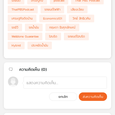
รถยนต์
เศรษฐกิจ
podcast
Thai PBS Podcast
ThaiPBSPodcast
รถยนต์ไฟฟ้า
เสียงเงียบ
เศรษฐกิจติดบ้าน
Economics101
วิทย์ สิทธิเวคิน
รถอีวี
รถน้ำมัน
กฤษดา ธีรศุภลักษณ์
Welldone Guarantee
ไฮบริด
รถยนต์ไฮบริด
Hybird
ประหยัดน้ำมัน
ความคิดเห็น (
0
)
ยกเลิก
ส่งความคิดเห็น