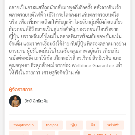
กลายเป็นกระแสที่ถูกนำกลับมาพูดถึงอีกครั้ง หลังจากจีนเจ้า
ตลาดรถยนต์ไฟฟ้า (อีวี) กระโดดลงมาเล่นตลาดรถยนต์ไฮ
บริด เพื่อเพิ่มทางเลือกให้กับลูกค้า โดยจับกลุ่มที่ยังลังเลเกี่ยว
กับรถยนต์อีวี กลายเป็นคู่แข่งสำคัญของรถยนต์ไฮบริดจาก
ญี่ปุ่น เพราะจีนเจ้าใหม่ในตลาดที่มาพร้อมกับออพชันแน่น
จัดเต็ม แถมราคาเอื้อมถึงได้ง่าย กับญี่ปุ่นที่ครองตลาดมาอย่าง
ยาวนาน ผู้บริโภคมั่นในในเครื่องคุณภาพอยู่แล้ว เทียบกัน
หมัดต่อหมัด เอาให้ชัด เลือกอะไรดี ดร.วิทย์ สิทธิเวคิน และ
คุณกฤษดา ธีรศุภลักษณ์ จากช่อง Welldone Guarantee เล่า
ให้ฟังในรายการ เศรษฐกิจติดบ้าน ค่ะ
ผู้จัดรายการ
วิทย์ สิทธิเวคิน
thaipbsradio
thaipbs
ญี่ปุ่น
จีน
รถไฟฟ้า