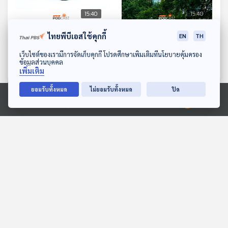
15:40
15:40
EP. 596: เรื่องต้องรู้ ก่อน
EP. 597: เบื้องหลังชาวจีน
ไทยพีบีเอสใช้คุกกี้
EN
TH
ซื้อรถยนต์กระบะไฟฟ้า (EV)
ยอมทุ่มเงินซื้อคอนโดมิเนียม
ดาวน์โหลด Thai PBS Podcast Application
เว็บไซต์ของเรามีการจัดเก็บคุกกี้ โปรดศึกษาเพิ่มเติมที่นโยบายคุ้มครอง
ในไทย
เศรษฐกิจติดบ้าน
เศรษฐกิจติดบ้าน
ข้อมูลส่วนบุคคล
เพิ่มเติม
ยอมรับทั้งหมด
ไม่ยอมรับทั้งหมด
ปิด
ตอนที่เกี่ยวข้อง
Ⓒ 2020 องค์การกระจายเสียงและแพร่ภาพสาธารณะแห่งประเทศไทย
15:40
15:40
EP. 263: คนสูงวัยและ
EP. 1: คดีฆาตกรรม มิสเต
เยาวชนจีน ใช้ประโยชน์จาก
อร์สมิธ