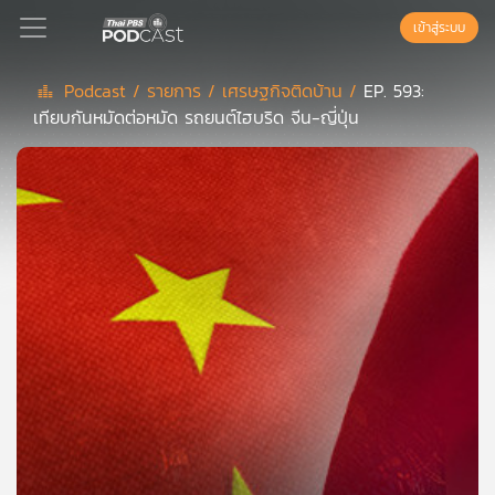
เข้าสู่ระบบ
Podcast /
รายการ /
เศรษฐกิจติดบ้าน /
EP. 593:
เทียบกันหมัดต่อหมัด รถยนต์ไฮบริด จีน-ญี่ปุ่น
Podcast
เพล
ย์
ลิ
สต์
แนะนำ
เพล
ย์
ลิ
สต์
ของ