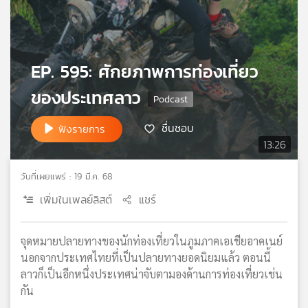
เครือ
ข่าย
วิทยุ
ไทย
EP. 595: ศักยภาพการท่องเที่ยว
พี
บี
ของประเทศลาว
เอส
ชื่นชอบ
ฟังรายการ
13:26
แผนที่
วิทยุ
วันที่เผยแพร่ : 19 มี.ค. 68
เครือ
เพิ่มในเพลย์ลิสต์
แชร์
ข่าย
จุดหมายปลายทางของนักท่องเที่ยวในภูมภาคเอเชียอาคเนย์
นอกจากประเทศไทยที่เป็นปลายทางยอดนิยมแล้ว ตอนนี้
ลาวก็เป็นอีกหนึ่งประเทศน่าจับตามองด้านการท่องเที่ยวเช่น
กัน