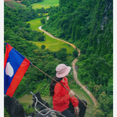
คุณ
เพลง
บทความ
ข่าว
และ
กิจกรรม
เกี่ยว
กับ
เรา