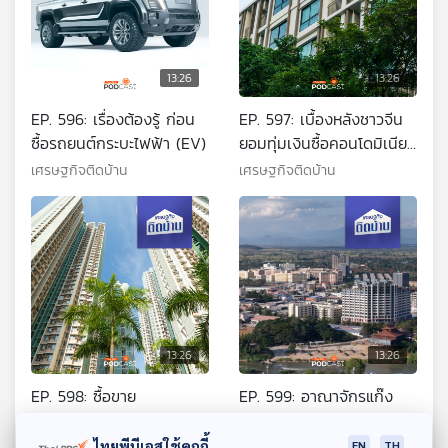
13:26
13:26
EP. 596: เรื่องต้องรู้ ก่อน
EP. 597: เบื้องหลังชาวจีน
ซื้อรถยนต์กระบะไฟฟ้า (EV)
ยอมทุ่มเงินซื้อคอนโดมิเนียม
ในไทย
เศรษฐกิจติดบ้าน
เศรษฐกิจติดบ้าน
13:26
13:26
EP. 598: ซื้อขาย
EP. 599: อาณาจักรแก๊ง
คอนโดมิเนียมหลังแผ่นดิน
คอลเซนเตอร์ในเมียนมา
ไหว จำเป็นต้องรู้อะไรบ้าง
เกิดขึ้นได้อย่างไร
ไทยพีบีเอสใช้คุกกี้
เศรษฐกิจติดบ้าน
เศรษฐกิจติดบ้าน
EN
TH