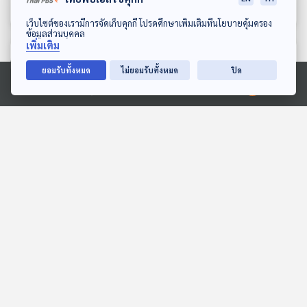
ดาวน์โหลด Thai PBS Podcast Application
เว็บไซต์ของเรามีการจัดเก็บคุกกี้ โปรดศึกษาเพิ่มเติมที่นโยบายคุ้มครอง
ข้อมูลส่วนบุคคล
เพิ่มเติม
ตอนที่เกี่ยวข้อง
ยอมรับทั้งหมด
ไม่ยอมรับทั้งหมด
ปิด
Ⓒ 2020 องค์การกระจายเสียงและแพร่ภาพสาธารณะแห่งประเทศไทย
13:26
13:26
EP. 90: ทิศทาง "AI"
EP. 2: อาหาร ในโลก
ประเทศไทย ทำอย่างไร "ไม่
ภาพยนตร์
ตกขบวน"
คุยนอกกรอบ
Cine Thought ถอดความคิด
หนัง