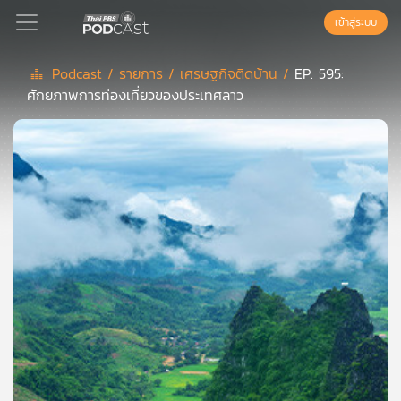
เข้าสู่ระบบ
Podcast /
รายการ /
เศรษฐกิจติดบ้าน /
EP. 595:
ศักยภาพการท่องเที่ยวของประเทศลาว
Podcast
เพล
ย์
ลิ
สต์
แนะนำ
เพล
ย์
ลิ
สต์
ของ