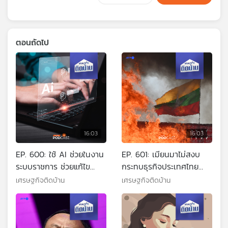
ตอนถัดไป
16:03
16:03
EP. 600: ใช้ AI ช่วยในงาน
EP. 601: เมียนมาไม่สงบ
ระบบราชการ ช่วยแก้ไข
กระทบธุรกิจประเทศไทย
ความไม่คล่องตัวได้จริงหรือ
อย่างไร
เศรษฐกิจติดบ้าน
เศรษฐกิจติดบ้าน