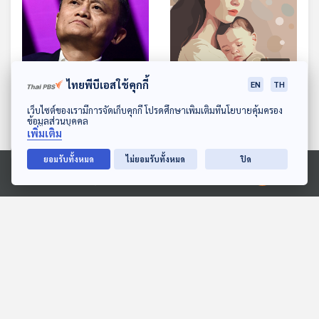
16:03
16:03
ไทยพีบีเอสใช้คุกกี้
EN
TH
EP. 602: ทิศทางเศรษฐกิจ
EP. 603: อนาคตสังคมไทย
ดาวน์โหลด Thai PBS Podcast Application
จีนหลัง แจ็ค หม่า ปรากฎ
เมื่อคนรุ่นใหม่ไม่อยากมีลูก
เว็บไซต์ของเรามีการจัดเก็บคุกกี้ โปรดศึกษาเพิ่มเติมที่นโยบายคุ้มครอง
ข้อมูลส่วนบุคคล
ตัว
เศรษฐกิจติดบ้าน
เศรษฐกิจติดบ้าน
เพิ่มเติม
ยอมรับทั้งหมด
ไม่ยอมรับทั้งหมด
ปิด
Ⓒ 2020 องค์การกระจายเสียงและแพร่ภาพสาธารณะแห่งประเทศไทย
ตอนที่เกี่ยวข้อง
16:03
16:03