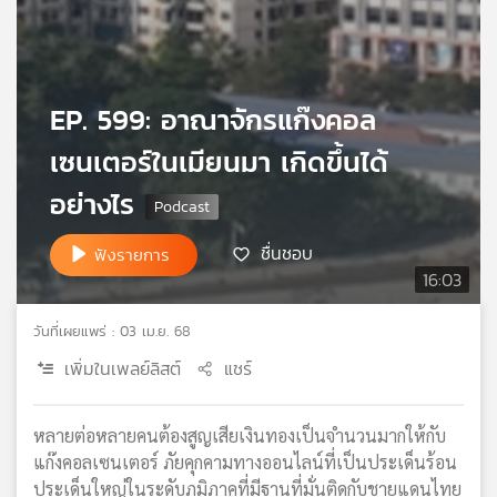
เครือ
ข่าย
วิทยุ
ไทย
EP. 599: อาณาจักรแก๊งคอล
พี
บี
เซนเตอร์ในเมียนมา เกิดขึ้นได้
เอส
อย่างไร
ชื่นชอบ
แผนที่
ฟังรายการ
วิทยุ
16:03
เครือ
ข่าย
วันที่เผยแพร่ : 03 เม.ย. 68
เพิ่มในเพลย์ลิสต์
แชร์
หลายต่อหลายคนต้องสูญเสียเงินทองเป็นจำนวนมากให้กับ
แก๊งคอลเซนเตอร์ ภัยคุกคามทางออนไลน์ที่เป็นประเด็นร้อน
ประเด็นใหญ่ในระดับภูมิภาคที่มีฐานที่มั่นติดกับชายแดนไทย