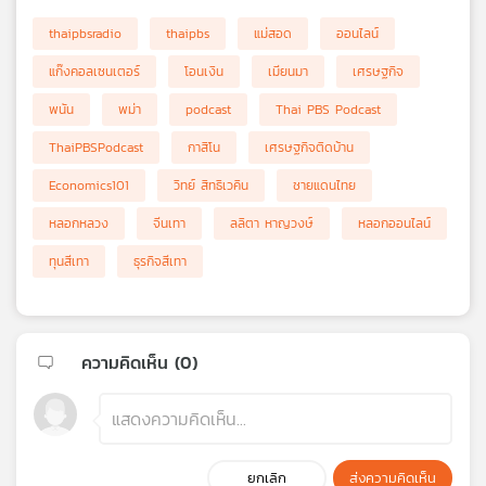
thaipbsradio
thaipbs
แม่สอด
ออนไลน์
แก๊งคอลเซนเตอร์
โอนเงิน
เมียนมา
เศรษฐกิจ
พนัน
พม่า
podcast
Thai PBS Podcast
ThaiPBSPodcast
กาสิโน
เศรษฐกิจติดบ้าน
Economics101
วิทย์ สิทธิเวคิน
ชายแดนไทย
หลอกหลวง
จีนเทา
ลลิตา หาญวงษ์
หลอกออนไลน์
ทุนสีเทา
ธุรกิจสีเทา
ความคิดเห็น (
0
)
ยกเลิก
ส่งความคิดเห็น