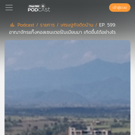
เข้าสู่ระบบ
Podcast /
รายการ /
เศรษฐกิจติดบ้าน /
EP. 599:
อาณาจักรแก๊งคอลเซนเตอร์ในเมียนมา เกิดขึ้นได้อย่างไร
Podcast
เพล
ย์
ลิ
สต์
แนะนำ
เพล
ย์
ลิ
สต์
ของ