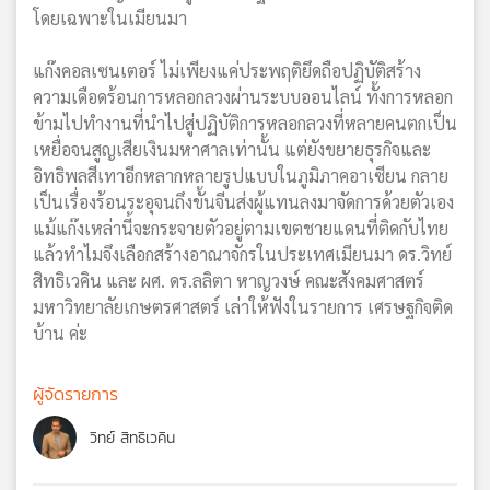
โดยเฉพาะในเมียนมา
แก๊งคอลเซนเตอร์ ไม่เพียงแค่ประพฤติยึดถือปฏิบัติสร้าง
ความเดือดร้อนการหลอกลวงผ่านระบบออนไลน์ ทั้งการหลอก
ข้ามไปทำงานที่นำไปสู่ปฏิบัติการหลอกลวงที่หลายคนตกเป็น
เหยื่อจนสูญเสียเงินมหาศาลเท่านั้น แต่ยังขยายธุรกิจและ
อิทธิพลสีเทาอีกหลากหลายรูปแบบในภูมิภาคอาเซียน กลาย
เป็นเรื่องร้อนระอุจนถึงขั้นจีนส่งผู้แทนลงมาจัดการด้วยตัวเอง
แม้แก๊งเหล่านี้จะกระจายตัวอยู่ตามเขตชายแดนที่ติดกับไทย
แล้วทำไมจึงเลือกสร้างอาณาจักรในประเทศเมียนมา ดร.วิทย์
สิทธิเวคิน และ ผศ. ดร.ลลิตา หาญวงษ์ คณะสังคมศาสตร์
มหาวิทยาลัยเกษตรศาสตร์ เล่าให้ฟังในรายการ เศรษฐกิจติด
บ้าน ค่ะ
ผู้จัดรายการ
วิทย์ สิทธิเวคิน