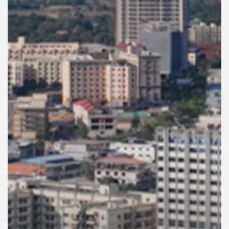
คุณ
เพลง
บทความ
ข่าว
และ
กิจกรรม
เกี่ยว
กับ
เรา