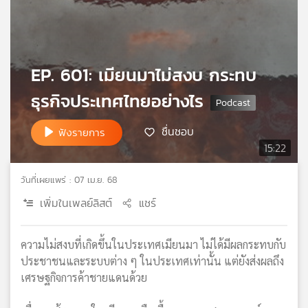
เครือ
ข่าย
วิทยุ
ไทย
EP. 601: เมียนมาไม่สงบ กระทบ
พี
บี
ธุรกิจประเทศไทยอย่างไร
เอส
ชื่นชอบ
ฟังรายการ
15:22
แผนที่
วิทยุ
วันที่เผยแพร่ : 07 เม.ย. 68
เครือ
เพิ่มในเพลย์ลิสต์
แชร์
ข่าย
ความไม่สงบที่เกิดขึ้นในประเทศเมียนมา ไม่ได้มีผลกระทบกับ
ประชาชนและระบบต่าง ๆ ในประเทศเท่านั้น แต่ยังส่งผลถึง
เศรษฐกิจการค้าชายแดนด้วย