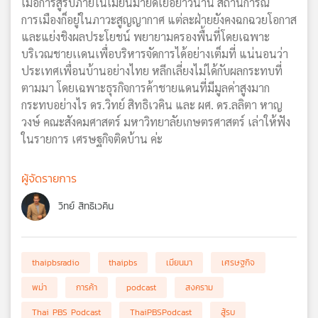
เมื่อการสู้รบภายในเมียนมายืดเยื้อยาวนาน สถานการณ์
การเมืองก็อยู่ในภาวะสูญญากาศ แต่ละฝ่ายยังคงฉกฉวยโอกาส
และแย่งชิงผลประโยชน์ พยายามครองพื้นที่โดยเฉพาะ
บริเวณชายเเดนเพื่อบริหารจัดการได้อย่างเต็มที่ แน่นอนว่า
ประเทศเพื่อนบ้านอย่างไทย หลีกเลี่ยงไม่ได้กับผลกระทบที่
ตามมา โดยเฉพาะธุรกิจการค้าชายแดนที่มีมูลค่าสูงมาก
กระทบอย่างไร ดร.วิทย์ สิทธิเวคิน และ ผศ. ดร.ลลิตา หาญ
วงษ์ คณะสังคมศาสตร์ มหาวิทยาลัยเกษตรศาสตร์ เล่าให้ฟัง
ในรายการ เศรษฐกิจติดบ้าน ค่ะ
ผู้จัดรายการ
วิทย์ สิทธิเวคิน
thaipbsradio
thaipbs
เมียนมา
เศรษฐกิจ
พม่า
การค้า
podcast
สงคราม
Thai PBS Podcast
ThaiPBSPodcast
สู้รบ