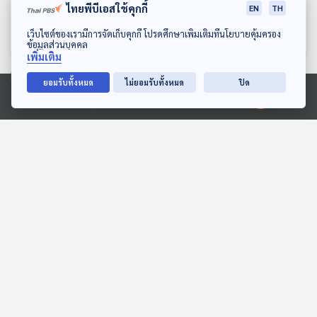
ประเทศไทยทำไมแพง
เศรษฐกิจไทย เมื่อคนรุ่นใหม่
ไทยพีบีเอสใช้คุกกี้
EN
TH
ปัญหาอยู่ตรงไหน
ไม่อยากมีลูก
เศรษฐกิจติดบ้าน
เศรษฐกิจติดบ้าน
ดาวน์โหลด Thai PBS Podcast Application
เว็บไซต์ของเรามีการจัดเก็บคุกกี้ โปรดศึกษาเพิ่มเติมที่นโยบายคุ้มครอง
ข้อมูลส่วนบุคคล
เพิ่มเติม
ยอมรับทั้งหมด
ไม่ยอมรับทั้งหมด
ปิด
ตอนที่เกี่ยวข้อง
Ⓒ 2020 องค์การกระจายเสียงและแพร่ภาพสาธารณะแห่งประเทศไทย
15:22
15:22
EP. 76: รัฐบาล "เสียรังวัด"
EP. 159: ล่ามือปล่อยข้อมูล
? ไอ้โม่ง - ขบวนการน้ำมัน
"นายกฯ" จับตา "อุดช่อง
เถื่อน "มีอยู่จริง"
โหว่" ปกป้องประชาชน
ตอบโจทย์
ตอบโจทย์