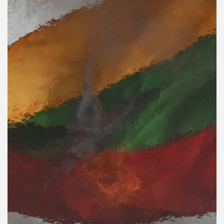
คุณ
เพลง
บทความ
ข่าว
และ
กิจกรรม
เกี่ยว
กับ
เรา