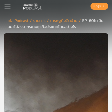
เข้าสู่ระบบ
Podcast /
รายการ /
เศรษฐกิจติดบ้าน /
EP. 601: เมีย
นมาไม่สงบ กระทบธุรกิจประเทศไทยอย่างไร
Podcast
เพล
ย์
ลิ
สต์
แนะนำ
เพล
ย์
ลิ
สต์
ของ