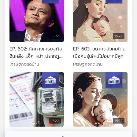
15:22
15:22
EP. 602: ทิศทางเศรษฐกิจ
EP. 603: อนาคตสังคมไทย
จีนหลัง แจ็ค หม่า ปรากฎ
เมื่อคนรุ่นใหม่ไม่อยากมีลูก
ตัว
เศรษฐกิจติดบ้าน
เศรษฐกิจติดบ้าน
15:22
15:22
EP. 604: ค่าไฟฟ้า
EP. 605: ผลกระทบ