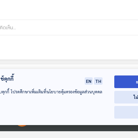
้คุกกี้
EN
TH
ย
บคุกกี้ โปรดศึกษาเพิ่มเติมที่นโยบายคุ้มครองข้อมูลส่วนบุคคล
ไม
00:00:00
00:00:00
15:17
15:17
EP. 609: แลกเงินไป
EP. 610: ไทยพร้อม
EP. 611: โอกาสห