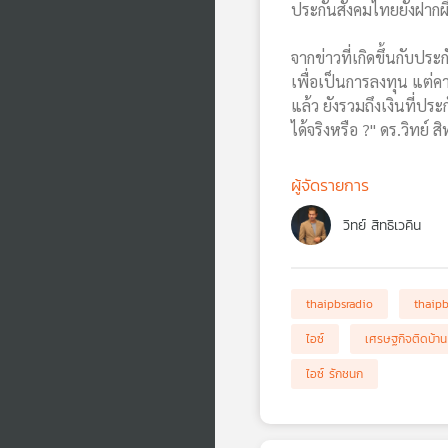
ประกันสังคมไทยยังฝากผีฝ
จากข่าวที่เกิดขึ้นกับปร
เพื่อเป็นการลงทุน แต่คา
แล้ว ยังรวมถึงเงินที่ปร
ได้จริงหรือ ?" ดร.วิทย์
ผู้จัดรายการ
วิทย์ สิทธิเวคิน
thaipbsradio
thaip
ไอซ์
เศรษฐกิจติดบ้าน
ไอซ์ รักชนก