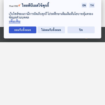
EP. 614: เมืองใหญ่ต้องโต
EP. 615: ไทยพร้อมที่จะเป็น
ไทยพีบีเอสใช้คุกกี้
แบบไหน ในวันที่ไทยมีรถไฟ
"ศูนย์กลางการเงินโลก" แล้ว
EN
TH
ความเร็วสูง
หรือยัง ?
เศรษฐกิจติดบ้าน
เศรษฐกิจติดบ้าน
ดาวน์โหลด Thai PBS Podcast Application
เว็บไซต์ของเรามีการจัดเก็บคุกกี้ โปรดศึกษาเพิ่มเติมที่นโยบายคุ้มครอง
ข้อมูลส่วนบุคคล
เพิ่มเติม
ยอมรับทั้งหมด
ไม่ยอมรับทั้งหมด
ปิด
ตอนที่เกี่ยวข้อง
Ⓒ 2020 องค์การกระจายเสียงและแพร่ภาพสาธารณะแห่งประเทศไทย
13:41
13:41
EP. 96: สมมุติว่า! | ไทยไร้สี
EP. 63: วิกฤตศรัทธา
เทา !!
"กกต." จับตา "เลือกตั้ง 69"
โมฆะหรือไม่ ?
สมมุติว่า
ตอบโจทย์