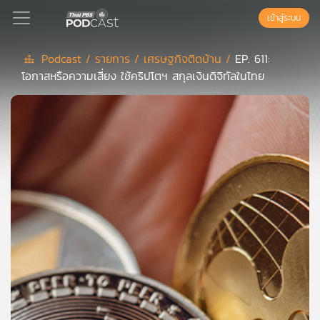
เข้าสู่ระบบ
Podcast /
รายการ /
เศรษฐกิจติดบ้าน /
EP. 611:
โอกาสหรือความเสี่ยง ใช้คริปโตฯ สกุลเงินดิจิทัลในไทย
Podcast
เพล
ย์
ลิ
สต์
แนะนำ
เพล
ย์
ลิ
สต์
ของ