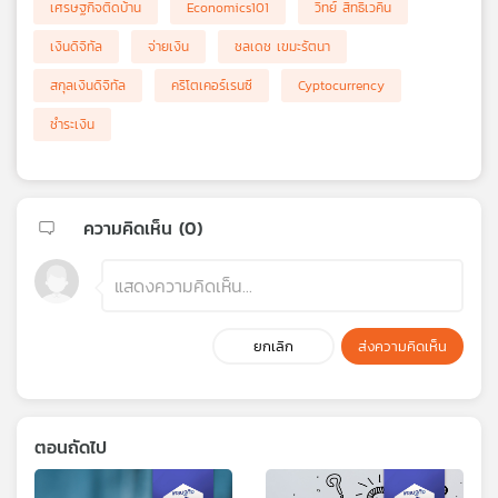
เศรษฐกิจติดบ้าน
Economics101
วิทย์ สิทธิเวคิน
เงินดิจิทัล
จ่ายเงิน
ชลเดช เขมะรัตนา
สกุลเงินดิจิทัล
คริโตเคอร์เรนซี
Cyptocurrency
ชำระเงิน
ความคิดเห็น (
0
)
ยกเลิก
ส่งความคิดเห็น
ตอนถัดไป