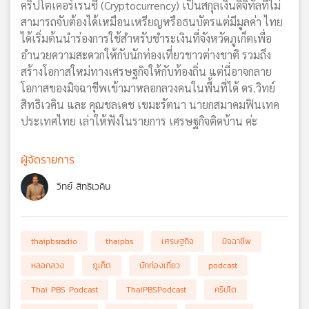
คริปโตเคอร์เรนซี (Cryptocurrency) เป็นสกุลเงินดิจิทัลที่ไม่
สามารถจับต้องได้เหมือนเหรียญหรือธนบัตรแต่มีมูลค่า ไทย
ได้เริ่มต้นนำร่องการใช้สำหรับชำระเงินที่จังหวัดภูเก็ตเพื่อ
อำนวยความสะดวกให้กับนักท่องเที่ยวชาวต่างชาติ รวมถึง
สร้างโอกาสใหม่ทางเศรษฐกิจให้กับท้องถิ่น แต่นี่อาจกลาย
โอกาสของมิจฉาชีพเข้ามาหลอกลวงคนในพื้นที่ได้ ดร.วิทย์
สิทธิเวคิน และ คุณชลเดช เขมะรัตนา นายกสมาคมฟินเทค
ประเทศไทย เล่าให้ฟังในรายการ เศรษฐกิจติดบ้าน ค่ะ
ผู้จัดรายการ
วิทย์ สิทธิเวคิน
thaipbsradio
thaipbs
เศรษฐกิจ
มิจฉาชีพ
หลอกลวง
ภูเก็ต
นักท่องเที่ยว
podcast
Thai PBS Podcast
ThaiPBSPodcast
คริปโต