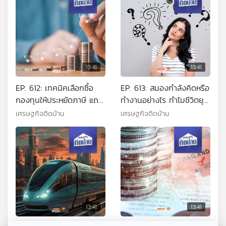
13:41
13:41
EP. 612: เทคนิคเลือกซื้อ
EP. 613: สมองกำลังคิดหรือ
กองทุนให้ประหยัดภาษี แถม
ทำงานอย่างไร ทำไมชีวิตยุค
มีกำไร
นี้จึงติดแกลม
เศรษฐกิจติดบ้าน
เศรษฐกิจติดบ้าน
13:41
13:41