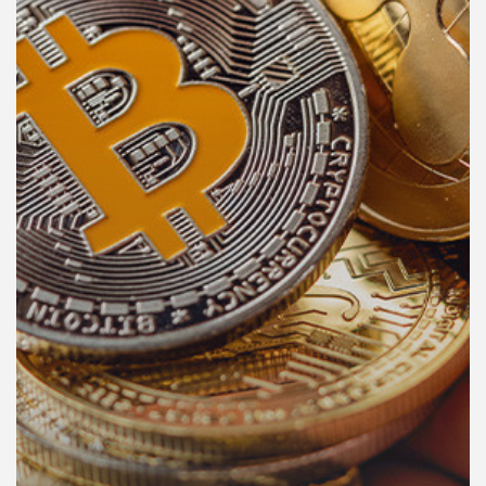
คุณ
เพลง
บทความ
ข่าว
และ
กิจกรรม
เกี่ยว
กับ
เรา