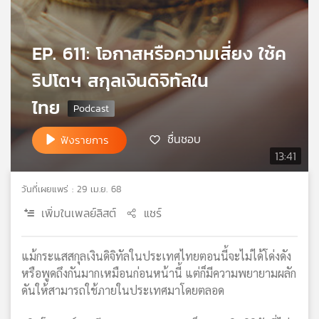
เครือ
ข่าย
วิทยุ
EP. 611: โอกาสหรือความเสี่ยง ใช้ค
ไทย
ริปโตฯ สกุลเงินดิจิทัลใน
พี
บี
ไทย
เอส
ชื่นชอบ
ฟังรายการ
13:41
แผนที่
วิทยุ
วันที่เผยแพร่ : 29 เม.ย. 68
เครือ
ข่าย
เพิ่มในเพลย์ลิสต์
แชร์
แม้กระแสสกุลเงินดิจิทัลในประเทศไทยตอนนี้จะไม่ได้โด่งดัง
หรือพูดถึงกันมากเหมือนก่อนหน้านี้ แต่ก็มีความพยายามผลัก
ดันให้สามารถใช้ภายในประเทศมาโดยตลอด