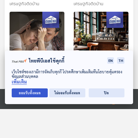
ก๊อปปี้
เล่า
เศรษฐกิจติดบ้าน
เศรษฐกิจติดบ้าน
ไทยพีบีเอสใช้คุกกี้
14:23
14:23
EN
TH
ดาวน์โหลด Thai PBS Podcast Application
เว็บไซต์ของเรามีการจัดเก็บคุกกี้ โปรดศึกษาเพิ่มเติมที่นโยบายคุ้มครอง
EP. 620: Sandwich
EP. 621: เปิดร้านขายเครื่อง
ข้อมูลส่วนบุคคล
Generation พ่อแม่ยุคใหม่
ดื่ม (Cafe) อย่างไรไม่ให้เจ๊ง
เพิ่มเติม
ในบทเดอะแบก
กลางทาง
เศรษฐกิจติดบ้าน
เศรษฐกิจติดบ้าน
ยอมรับทั้งหมด
ไม่ยอมรับทั้งหมด
ปิด
Ⓒ 2020 องค์การกระจายเสียงและแพร่ภาพสาธารณะแห่งประเทศไทย
ตอนที่เกี่ยวข้อง