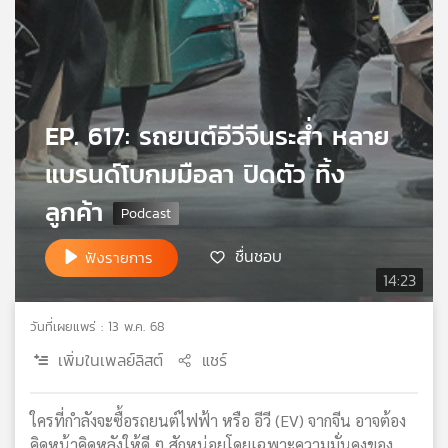
เครือ
ข่าย
วิทยุ
ไทย
พี
EP. 617: รถยนต์อีวีจีนระส่ำ หลาย
บี
เอส
แบรนด์โบกมมือลา ปิดตัว ทิ้ง
ลูกค้า
แผนที่
วิทยุ
ชื่นชอบ
ฟังรายการ
เครือ
14:23
ข่าย
วันที่เผยแพร่ : 13 พ.ค. 68
เพิ่มในเพลย์ลิสต์
แชร์
ใครที่กำลังจะซื้อรถยนต์ไฟฟ้า หรือ อีวี (EV) จากจีน อาจต้อง
คิดหน้าคิดหลังให้ดี ๆ สักหน่อยโดยเฉพาะความมั่นคงของ