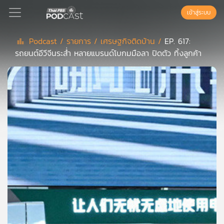
เข้าสู่ระบบ
Podcast /
รายการ /
เศรษฐกิจติดบ้าน /
EP. 617:
รถยนต์อีวีจีนระส่ำ หลายแบรนด์โบกมมือลา ปิดตัว ทิ้งลูกค้า
Podcast
เพล
ย์
ลิ
สต์
แนะนำ
เพล
ย์
ลิ
สต์
ของ