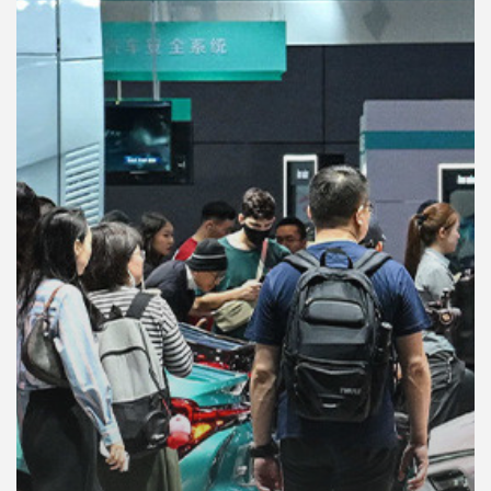
คุณ
เพลง
บทความ
ข่าว
และ
กิจกรรม
เกี่ยว
กับ
เรา