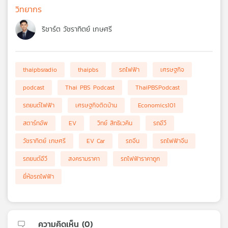
วิทยากร
ริชาร์ต วัชราทิตย์ เกษศรี
thaipbsradio
thaipbs
รถไฟฟ้า
เศรษฐกิจ
podcast
Thai PBS Podcast
ThaiPBSPodcast
รถยนต์ไฟฟ้า
เศรษฐกิจติดบ้าน
Economics101
สตาร์ทอัพ
EV
วิทย์ สิทธิเวคิน
รถอีวี
วัชราทิตย์ เกษศรี
EV Car
รถจีน
รถไฟฟ้าจีน
รถยนต์อีวี
สงครามราคา
รถไฟฟ้าราคาถูก
ยี่ห้อรถไฟฟ้า
ความคิดเห็น (
0
)