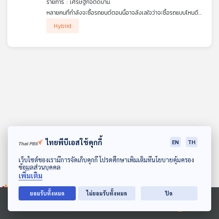
รายการ : เศรษฐกิจติดบ้าน
คุณ
หลายคนที่กำลังจะซื้อรถยนต์ตอนนี้อาจลังเลใจว่าจะซื้อรถแบบไหนดี
คุ้มค่า ประหยัด เดินทางไกล เสียงเงียบ รถยนต์ไฮบริด (Hybird)
Hybird
หนึ่งในตัวเลือกที่น่าจะตอบโจทย์มากที่สุด
เพลง
กลายเป็นกระแสที่ถูกนำกลับมาพูดถึงอีกครั้ง หลังจากจีนเจ้าตลาด
รถยนต์ไฟฟ้า (อีวี) กระโดดลงมาเล่นตลาดรถยนต์ไฮบริด เพื่อเพิ่ม
ทางเลือกให้กับลูกค้า โดยจับกลุ่มที่ยังลังเลเกี่ยวกับรถยนต์อีวี กลาย
เป็นคู่แข่งสำคัญของรถยนต์ไฮบริดจากญี่ปุ่น เพราะจีนเจ้าใหม่ใน
บทความ
ตลาดที่มาพร้อมกับออพชันแน่นจัดเต็ม แถมราคาเอื้อมถึงได้ง่าย กับ
ญี่ปุ่นที่ครองตลาดมาอย่างยาวนาน ผู้บริโภคมั่นในในเครื่องคุณภาพ
อยู่แล้ว เทียบกันหมัดต่อหมัด เอาให้ชัด เลือกอะไรดี ดร.วิทย์ สิทธิ
เวคิน และ คุณกฤษดา ธีรศุภลักษณ์ จากช่อง Welldone
ข่าว
Guarantee เล่าให้ฟังในรายการ เศรษฐกิจติดบ้าน ค่ะ
และ
กิจกรรม
ไทยพีบีเอสใช้คุกกี้
EN
TH
ดาวน์โหลด Thai PBS Podcast Application
เว็บไซต์ของเรามีการจัดเก็บคุกกี้ โปรดศึกษาเพิ่มเติมที่นโยบายคุ้มครอง
ข้อมูลส่วนบุคคล
เกี่ยว
เพิ่มเติม
กับ
เรา
ยอมรับทั้งหมด
ไม่ยอมรับทั้งหมด
ปิด
Ⓒ 2020 องค์การกระจายเสียงและแพร่ภาพสาธารณะแห่งประเทศไทย