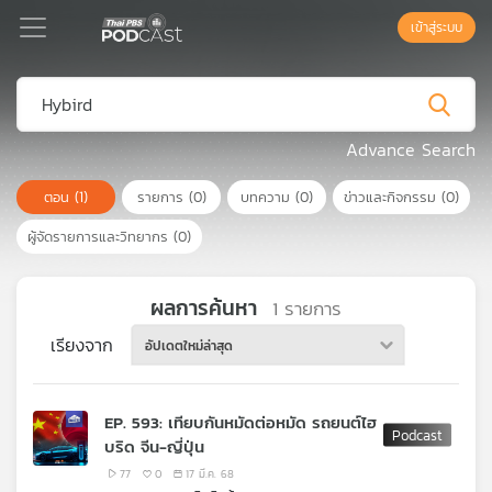
เข้าสู่ระบบ
Podcast
Advance Search
ตอน
(1)
รายการ
(0)
บทความ
(0)
ข่าวและกิจกรรม
(0)
เพล
ย์
ผู้จัดรายการและวิทยากร
(0)
ลิ
สต์
แนะนำ
ผลการค้นหา
1
รายการ
เรียงจาก
อัปเดตใหม่ล่าสุด
เพล
ย์
EP. 593: เทียบกันหมัดต่อหมัด รถยนต์ไฮ
ลิ
บริด จีน-ญี่ปุ่น
สต์
ของ
77
0
17 มี.ค. 68