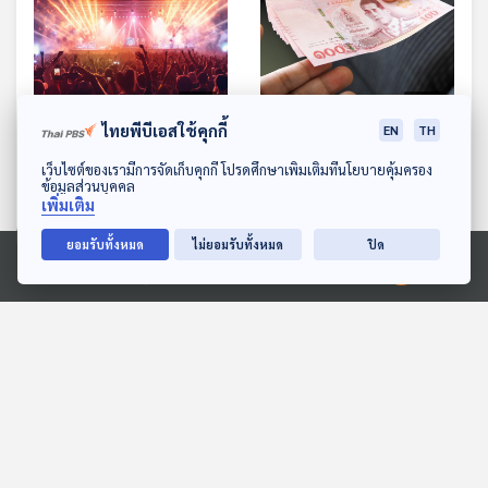
13:51
13:51
ไทยพีบีเอสใช้คุกกี้
EN
TH
EP. 363: อนาคต
EP. 364: กู้หนี้นอกระบบ
ดาวน์โหลด Thai PBS Podcast Application
อุตสาหกรรมคอนเสิร์ตใน
ทำไมเปิดเงินต้นไม่ได้แต่ต้อง
เว็บไซต์ของเรามีการจัดเก็บคุกกี้ โปรดศึกษาเพิ่มเติมที่นโยบายคุ้มครอง
ข้อมูลส่วนบุคคล
ประเทศไทย
จ่ายดอกเบี้ยบาน
เศรษฐกิจติดบ้าน
เศรษฐกิจติดบ้าน
เพิ่มเติม
ยอมรับทั้งหมด
ไม่ยอมรับทั้งหมด
ปิด
Ⓒ 2020 องค์การกระจายเสียงและแพร่ภาพสาธารณะแห่งประเทศไทย
ตอนที่เกี่ยวข้อง
13:51
13:51