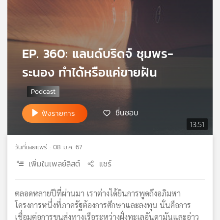
เครือ
ข่าย
วิทยุ
ไทย
EP. 360: แลนด์บริดจ์ ชุมพร-
พี
บี
ระนอง ทำได้หรือแค่ขายฝัน
เอส
ชื่นชอบ
แผนที่
ฟังรายการ
วิทยุ
13:51
เครือ
ข่าย
วันที่เผยแพร่ : 08 ม.ค. 67
เพิ่มในเพลย์ลิสต์
แชร์
ตลอดหลายปีที่ผ่านมา เราต่างได้ยินการพูดถึงอภิมหา
โครงการหนึ่งที่ภาครัฐต้องการศึกษาและลงทุน นั่นคือการ
เชื่อมต่อการขนส่งทางเรือระหว่างฝั่งทะเลอันดามันและอ่าว