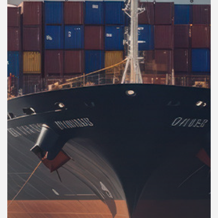
คุณ
เพลง
บทความ
ข่าว
และ
กิจกรรม
เกี่ยว
กับ
เรา