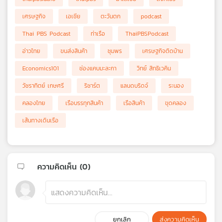
เศรษฐกิจ
เอเชีย
ตะวันตก
podcast
Thai PBS Podcast
ท่าเรือ
ThaiPBSPodcast
อ่าวไทย
ขนส่งสินค้า
ชุมพร
เศรษฐกิจติดบ้าน
Economics101
ช่องแคบมะละกา
วิทย์ สิทธิเวคิน
วัชราทิตย์ เกษศรี
ริชาร์ต
แลนดบริดจ์
ระนอง
คลองไทย
เรือบรรทุกสินค้า
เรือสินค้า
ขุดคลอง
เส้นทางเดินเรือ
ความคิดเห็น (
0
)
ยกเลิก
ส่งความคิดเห็น