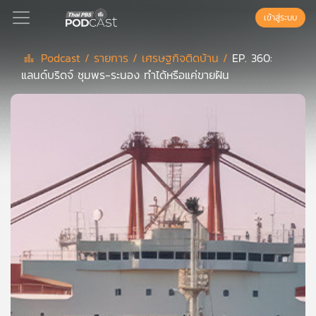
เข้าสู่ระบบ
Podcast /
รายการ /
เศรษฐกิจติดบ้าน /
EP. 360:
แลนด์บริดจ์ ชุมพร-ระนอง ทำได้หรือแค่ขายฝัน
Podcast
เพล
ย์
ลิ
สต์
แนะนำ
เพล
ย์
ลิ
สต์
ของ