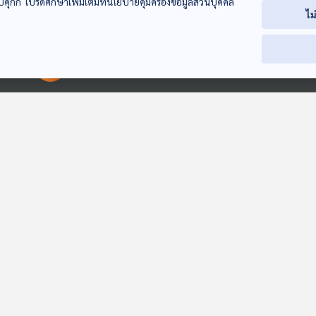
บคุกกี้ โปรดศึกษาเพิ่มเติมที่นโยบายคุ้มครองข้อมูลส่วนบุคคล
ไม
00:00:00
00:00:00
29:31
29:31
2
EP. 928: อร่อยแต่
EP. 929: หิว อิ่ม เล่น
EP. 930: วัยเก๋า 
อาจเสี่ยงจากเชื้อโรค
ง่วง สุข ไม่สบาย 6
เท่าทันสื่อออนไล
และสารปนเปื้อใน
สัญญาณเด็กทารกที่
โรงหมอ
โรงหมอ
โรงหมอ
อาหารทะเล
พ่อแม่ต้องรู้