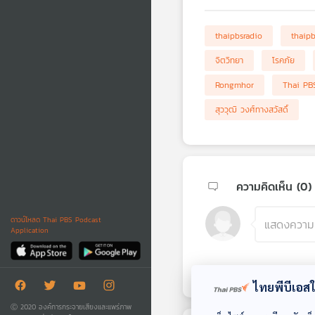
thaipbsradio
thaip
จิตวิทยา
โรคภัย
Rongmhor
Thai PB
สุววุฒิ วงศ์ทางสวัสดิ์
ความคิดเห็น (
0
)
ดาวน์โหลด Thai PBS Podcast
Application
ไทยพีบีเอสใช
Ⓒ 2020 องค์การกระจายเสียงและแพร่ภาพ