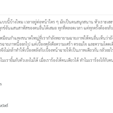
บบนี้บ้างไหม เวลาอยู่ต่อหน้าใคร ๆ มักเป็นคนสนุกสนาน หัวเราะเฮฮา 
กข์อันแสนสาหัสของคนอื่นได้เสมอ ทุกที่ตลอดเวลา แต่ทุกครั้งต้องกลับ
เหมือนกำแพงขนาดใหญ่ที่เรากำลังพยายามฉายภาพให้คนอื่นเห็นว่ายังโอ
ฉายภาพนี้ออกไป แต่เบื้องหลังคือความเศร้า ตรอมใจ และความโดดเดี่ยวที
าจึงไม่กล้าทำให้เบื้องหลังกับเบื้องหน้าฉายให้เป็นภาพเดียวกัน กลัวอะไ
 ทำไมเรายิ้มกับตัวเองไม่ได้ เมื่อเราร้องไห้คนเดียวได้ ทำไมเราร้องไก้กับ
พร
วัสดิ์