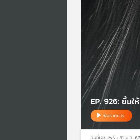
EP. 926: ยิ้มให
ฟังรายการ
วันที่เผยแพร่ : 31 ม.ค. 67