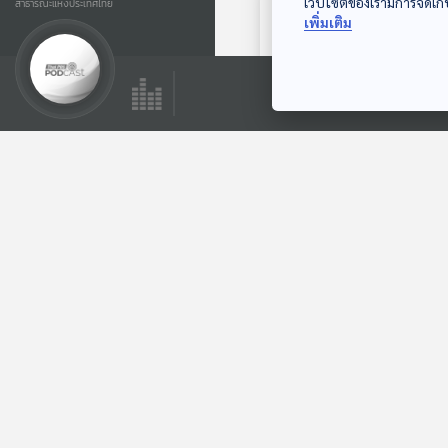
เว็บไซต์ของเรามีการจัดเก็
สาธารณะแห่งประเทศไทย
เพิ่มเติม
ตอนถัดไป
29:31
EP. 927: ข้อเท็จจริง
ของสารธรรมชาติใน
ผักผลไม้ ควรกินและ
โรงหมอ
ควรระวัง
ตอนที่เกี่ยวข้อง