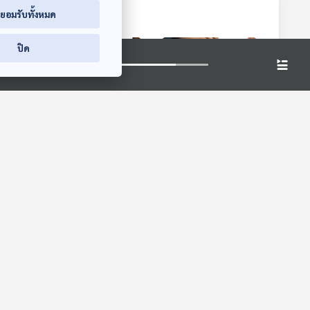
่ยอมรับทั้งหมด
ปิด
9:31
29:31
29:31
รู้
EP. 931: อาหาร
EP. 932: ปัญหาสิวที่
น์
กระตุ้นอารมณ์และ
แผ่นหลัง
ความต้องการทาง
โรงหมอ
โรงหมอ
เพศ