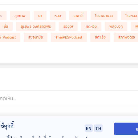
bs
สุขภาพ
ยา
หมอ
แพทย์
โรงพยาบาล
โรงหมอ
ยิ้ม
สุรีย์พร วงศ์สถิตพร
ร้องไห้
ผิดหวัง
พลังบวก
พ
S Podcast
สุขอนามัย
ThaiPBSPodcast
ขัดแย้ง
สภาพจิตใจ
้คุกกี้
EN
TH
ย