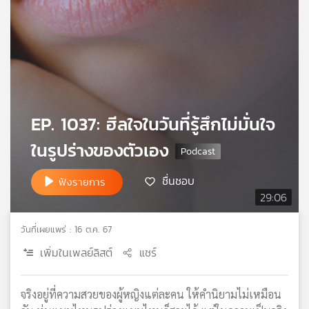
เครือ
ข่าย
วิทยุ
ไทย
พี
บี
เอส
EP. 1037: ฮีลใจในวันที่รู้สึกไม่มั่นใจ
ในรูปร่างของตัวเอง
แผนที่
วิทยุ
ชื่นชอบ
ฟังรายการ
เครือ
29:06
ข่าย
วันที่เผยแพร่ : 16 ต.ค. 67
เพิ่มในเพลย์ลิสต์
แชร์
จริงอยู่ที่ความสวยของผู้หญิงแต่ละคน ให้คำนิยามไม่เหมือน