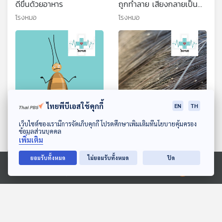
ดีขึ้นด้วยอาหาร
ถูกทำลาย เสี่ยงกลายเป็น
โรคจิต
โรงหมอ
โรงหมอ
ไทยพีบีเอสใช้คุกกี้
EN
TH
29:06
29:06
ดาวน์โหลด Thai PBS Podcast Application
เว็บไซต์ของเรามีการจัดเก็บคุกกี้ โปรดศึกษาเพิ่มเติมที่นโยบายคุ้มครอง
EP. 1040: แมลงสาบ
EP. 1041: พยาธิภายนอก ที่
ข้อมูลส่วนบุคคล
อันตรายกว่าเราที่คิด
อยู่กับมนุษย์และสัตว์
เพิ่มเติม
โรงหมอ
โรงหมอ
ยอมรับทั้งหมด
ไม่ยอมรับทั้งหมด
ปิด
Ⓒ 2020 องค์การกระจายเสียงและแพร่ภาพสาธารณะแห่งประเทศไทย
ตอนที่เกี่ยวข้อง