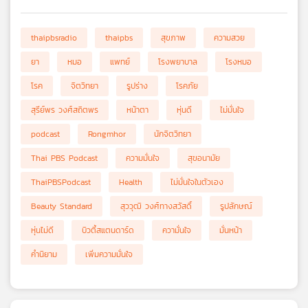
thaipbsradio
thaipbs
สุขภาพ
ความสวย
ยา
หมอ
แพทย์
โรงพยาบาล
โรงหมอ
โรค
จิตวิทยา
รูปร่าง
โรคภัย
สุรีย์พร วงศ์สถิตพร
หน้าตา
หุ่นดี
ไม่มั่นใจ
podcast
Rongmhor
นักจิตวิทยา
Thai PBS Podcast
ความมั่นใจ
สุขอนามัย
ThaiPBSPodcast
Health
ไม่มั่นใจในตัวเอง
Beauty Standard
สุววุฒิ วงศ์ทางสวัสดิ์
รูปลักษณ์
หุ่นไม่ดี
บิวตี้สแตนดาร์ด
ความั่นใจ
มั่นหน้า
คำนิยาม
เพิ่มความมั่นใจ