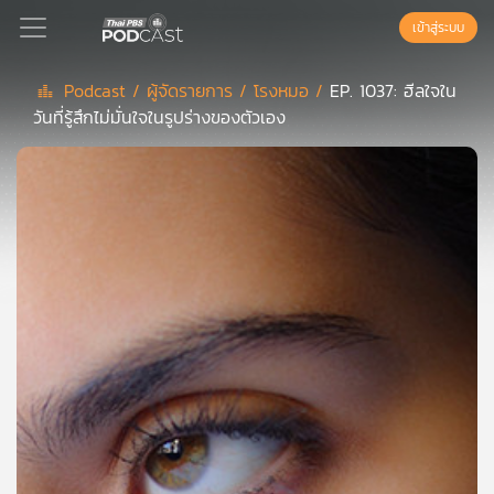
เข้าสู่ระบบ
Podcast /
ผู้จัดรายการ /
โรงหมอ /
EP. 1037: ฮีลใจใน
วันที่รู้สึกไม่มั่นใจในรูปร่างของตัวเอง
Podcast
เพล
ย์
ลิ
สต์
แนะนำ
เพล
ย์
ลิ
สต์
ของ