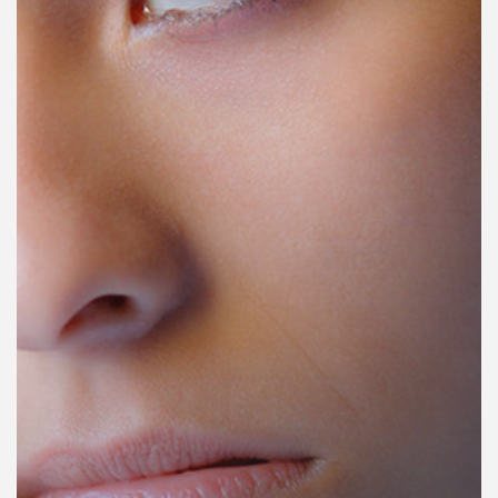
คุณ
เพลง
บทความ
ข่าว
และ
กิจกรรม
เกี่ยว
กับ
เรา