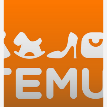
คุณ
เพลง
บทความ
ข่าว
และ
กิจกรรม
เกี่ยว
กับ
เรา