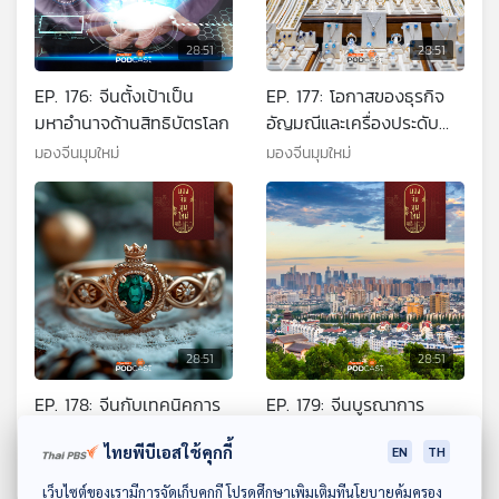
28:51
28:51
EP. 176: จีนตั้งเป้าเป็น
EP. 177: โอกาสของธุรกิจ
มหาอำนาจด้านสิทธิบัตรโลก
อัญมณีและเครื่องประดับ
ไทย ยกระดับสู่โลกผ่านตลาด
มองจีนมุมใหม่
มองจีนมุมใหม่
จีน
28:51
28:51
EP. 178: จีนกับเทคนิคการ
EP. 179: จีนบูรณาการ
เพิ่มมูลค่าสินค้าอัญมณีและ
ชุมชนเมืองกับชนบทเพื่อ
ไทยพีบีเอสใช้คุกกี้
EN
TH
เครื่องประดับโดยใช้ความ
การเติบโตครั้งใหม่
มองจีนมุมใหม่
มองจีนมุมใหม่
เชื่อและศรัทธาทางศาสนา
ดาวน์โหลด Thai PBS Podcast Application
เว็บไซต์ของเรามีการจัดเก็บคุกกี้ โปรดศึกษาเพิ่มเติมที่นโยบายคุ้มครอง