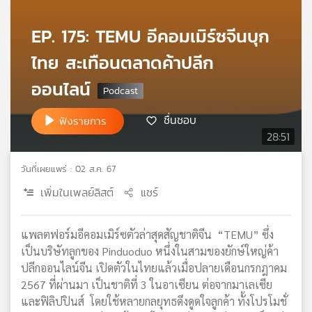
เครือ
ข่าย
EP. 175: TEMU อีคอมเมิร์ซจีนบุก
วิทยุ
ไทย สะเทือนตลาดค้าปลีก
ไทย
พี
ออนไลน์
บี
เอส
ชื่นชอบ
ฟังรายการ
28:51
แผนที่
วันที่เผยแพร่ : 02 ส.ค. 67
วิทยุ
เครือ
เพิ่มในเพลย์ลิสต์
แชร์
ข่าย
แพลตฟอร์มอีคอมเมิร์ซตัวล่าสุดสัญชาติจีน “TEMU” ซึ่ง
เป็นบริษัทลูกของ Pinduoduo หนึ่งในสามของยักษ์ใหญ่ค้า
ปลีกออนไลน์จีน เปิดตัวในไทยแล้วเมื่อปลายเดือนกรกฎาคม
2567 ที่ผ่านมา เป็นชาติที่ 3 ในอาเซียน ต่อจากมาเลเซีย
และฟิลิปปินส์ โดยใช้หลายกลยุทธดึงดูดใจลูกค้า ทั้งโปรโมชั่