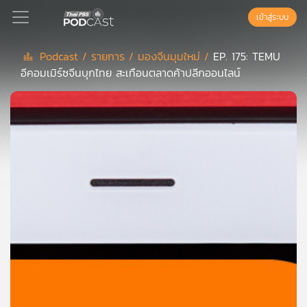
เข้าสู่ระบบ
Podcast /
รายการ /
มองจีนมุมใหม่ /
EP. 175: TEMU
อีคอมเมิร์ซจีนบุกไทย สะเทือนตลาดค้าปลีกออนไลน์
Podcast
เพล
ย์
ลิ
สต์
แนะนำ
เพล
ย์
ลิ
สต์
ของ