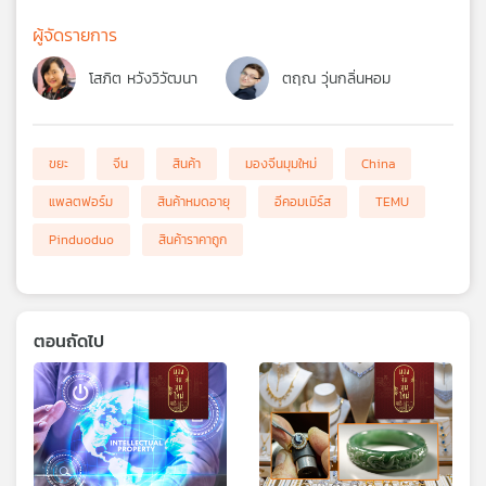
ผู้จัดรายการ
โสภิต หวังวิวัฒนา
ตฤณ วุ่นกลิ่นหอม
ขยะ
จีน
สินค้า
มองจีนมุมใหม่
China
แพลตฟอร์ม
สินค้าหมดอายุ
อีคอมเมิร์ส
TEMU
Pinduoduo
สินค้าราคาถูก
ตอนถัดไป