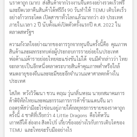
นราคาถูก (มาก) ส่งสินค้าจากโรงงานจีนตรงอย่างรวดเร็วฟรี
และยืดเวลาคืนสินค้าได้ฟรีถึง 90 วันทำให้ TEMU เติบโตเร็ว
อย่างก้าวกระโดด เปิดสาขาทั่วโลกแล้วมากกว่า 49 ประเทศ
ภายในเวลา 2 ปี นับตั้งแต่เปิดตัวครั้งแรกปี ค.ศ. 2022 ใน
ตลาดสหรัฐฯ
ความกังวลใจอย่างมากของการรุกจากทุนจีนครั้งนี้คือ คุณภาพ
สินค้าและผลกระทบต่อผู้ประกอบการรายย่อยในประเทศ
พ่อค้าแม่ค้ารายย่อยไทยจะแข่งขันไม่ได้ จนมีคำกล่าวว่า ไทย
จะกลายเป็นอีกหนึ่งตลาดระบายสินค้าคุณภาพต่ำหรือใกล้
หมดอายุของจีนและจะมีขยะอีกจำนวนมหาศาลตกค้างใน
ประเทศ
โสภิต หวังวิวัฒนา ชวน ตฤณ วุ่นกลิ่นหอม นายกสมาคมการ
ค้าดิจิทัลไทยและคณะกรรมการการค้าข้ามแดนจีน มา
ถอดรหัสว่ามีอะไรซ่อนอยู่ภายใต้กลยุทธการขายของราคาถูก
ครั้งนี้ 4 ชาติที่เรียกว่า 4 Little Dragons คือไต้หวัน
เกาหลีใต้ ฮ่องกง สิงคโปร์ เกี่ยวข้องอย่างไรกับการเติบโตของ
TEMU และไทยจะรับมืออย่างไร