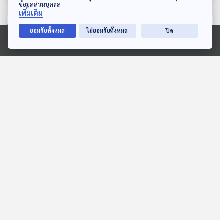
ข้อมูลส่วนบุคคล
เพิ่มเติม
ตอนที่เกี่ยวข้อง
ยอมรับทั้งหมด
ไม่ยอมรับทั้งหมด
ปิด
Ⓒ 2020 องค์การกระจายเสียงและแพร่ภาพสาธารณะแห่งประเทศไทย
28:51
28:51
ธารน้ำของชุมชน
EP. 240: ว่าด้วยคอคอดกระ
- คลองไทย ตอนที่ 2
สื่อเสียงนิทาน : นิทานเด็กเล็ก
เล่ารอบโลก