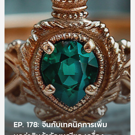
คุณ
เพลง
บทความ
ข่าว
และ
กิจกรรม
เกี่ยว
กับ
เรา
EP. 178: จีนกับเทคนิคการเพิ่ม