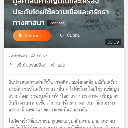
มูลค่าสินค้าอัญมณีและเครื่อง
เครือ
ประดับโดยใช้ความเชื่อและศรัทธา
ข่าย
วิทยุ
ทางศาสนา
ไทย
พี
ชื่นชอบ
ฟังรายการ
บี
30:09
เอส
วันที่เผยแพร่ : 23 ส.ค. 67
เพิ่มในเพลย์ลิสต์
แชร์
แผนที่
วิทยุ
เครือ
จีนประสบความสำเร็จในการผลิตและส่งออกอัญมณีกับเครื่อง
ข่าย
ประดับรวมทั้งเครื่องตกแต่งอื่น ๆ ไปทั่วโลก โดยใช้ฐานข้อมูล
ความต้องการของลูกค้า สร้างโอกาสทางการตลาด เพิ่มมูลค่า
สินค้า ผ่านความเชื่อ ตำนาน ศรัทธาทางศาสนา วัฒนธรรม
และค่านิยมของแต่ละประเทศที่แตกต่างกัน
โสภิต หวังวิวัฒนา ชวน คุณตฤณ วุ่นกลิ่นหอม นายกสมาคม
การค้าดิจิทัลไทยและกรรมการ การค้าข้ามแดนจีนมา เปิดเผย