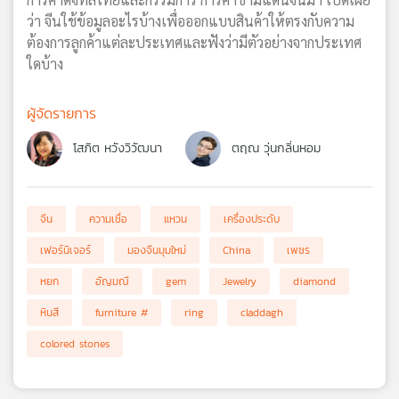
ว่า จีนใช้ข้อมูลอะไรบ้างเพื่อออกแบบสินค้าให้ตรงกับความ
ต้องการลูกค้าแต่ละประเทศและฟังว่ามีตัวอย่างจากประเทศ
ใดบ้าง
ผู้จัดรายการ
โสภิต หวังวิวัฒนา
ตฤณ วุ่นกลิ่นหอม
จีน
ความเชื่อ
แหวน
เครื่องประดับ
เฟอร์นิเจอร์
มองจีนมุมใหม่
China
เพชร
หยก
อัญมณี
gem
Jewelry
diamond
หินสี
furniture #
ring
claddagh
colored stones