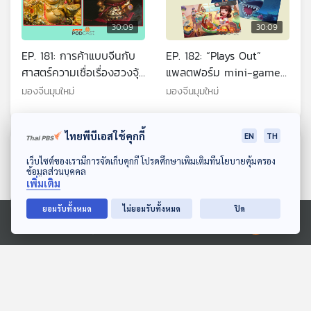
30:09
30:09
EP. 181: การค้าแบบจีนกับ
EP. 182: “Plays Out”
ศาสตร์ความเชื่อเรื่องฮวงจุ้ย
แพลตฟอร์ม mini-game
และสิ่งมงคล
ออนไลน์ ของ Tencent
มองจีนมุมใหม่
มองจีนมุมใหม่
ผนวกรวมเกมกับ wechat
เพื่อเปิดพื้นที่สร้างสรรค์และ
ไทยพีบีเอสใช้คุกกี้
เล่นเกม เลี่ยงการคุมเข้ม
EN
TH
ตอนที่เกี่ยวข้อง
จากรัฐบาลจีน
ดาวน์โหลด Thai PBS Podcast Application
เว็บไซต์ของเรามีการจัดเก็บคุกกี้ โปรดศึกษาเพิ่มเติมที่นโยบายคุ้มครอง
ข้อมูลส่วนบุคคล
เพิ่มเติม
ยอมรับทั้งหมด
ไม่ยอมรับทั้งหมด
ปิด
Ⓒ 2020 องค์การกระจายเสียงและแพร่ภาพสาธารณะแห่งประเทศไทย
30:09
30:09
EP. 252: มณฑล "คดีเด็ด"
EP. 254: แจกเงิน "พลัส"