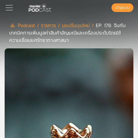
เข้าสู่ระบบ
Podcast /
รายการ /
มองจีนมุมใหม่ /
EP. 178: จีนกับ
เทคนิคการเพิ่มมูลค่าสินค้าอัญมณีและเครื่องประดับโดยใช้
Podcast
ความเชื่อและศรัทธาทางศาสนา
เพล
ย์
ลิ
สต์
แนะนำ
เพล
ย์
ลิ
สต์
ของ