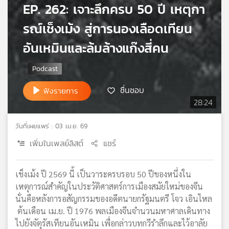
EP. 262: เจาะลึกครบ 50 ปี เหตุกา
เครือ
ข่าย
รณ์เช็งเม้ง สู่การนองเลือดเทียน
วิทยุ
อันเหมินและล้มล้างแก๊งสี่คน
ไทย
พี
บี
เอส
ชื่นชอบ
ฟังรายการ
28:24
แผนที่
วันที่เผยแพร่ : 03 เม.ย. 69
วิทยุ
เครือ
เพิ่มในเพลย์ลิสต์
แชร์
ข่าย
เช็งเม้ง ปี 2569 นี้ เป็นวาระครบรอบ 50 ปีของหนึ่งใน
เหตุการณ์สำคัญในประวัติศาสตร์การเมืองสมัยใหม่ของจีน
นั่นคือหลังการอสัญกรรมของอดีตนายกรัฐมนตรี โจว เอินไหล
ต้นเดือน เม.ย. ปี 1976 พลเมืองจีนจำนวนมหาศาลเดินทาง
ไปยังจัตุรัสเทียนอันเหมิน เพื่อกล่าวบทกวีรำลึกและไว้อาลัย