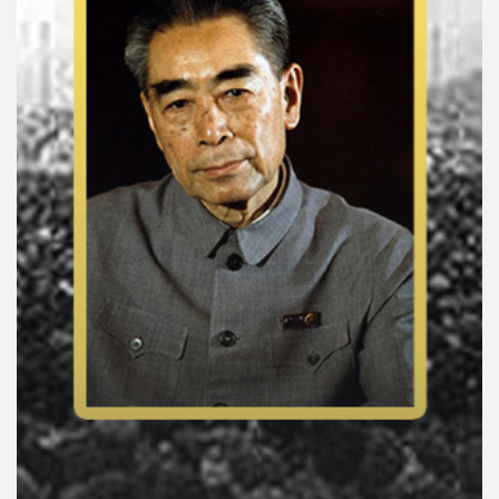
คุณ
เพลง
บทความ
ข่าว
และ
กิจกรรม
เกี่ยว
กับ
เรา