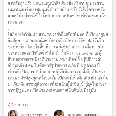
แต่กลับถูกแก๊ง 4 คน (แกนนำคือเจียงชิง ภริยาของประธาน
เหมา) มองว่าการชุมนุมนี้ท้าทายอำนาจรัฐ จึงสั่งรื้อพวงหรีด
และนำไปสู่การใช้กำลังปราบปรามประชาชนที่ร่วมชุมนุมใน
เวลาต่อมา
.
โสภิต หวังวิวัฒนา ชวน รศ.วรศักดิ์ มหัทธโนบล ที่ปรึกษาศูนย์
จีนศึกษา จุฬาลงกรณ์มหาวิทยาลัย เปิดประวัติศาสตร์จีนใน
ช่วงนั้นว่า เกิดอะไรขึ้นกับการแย่งชิงอำนาจการเมืองภายใน
ของพรรคคอมมิวนิสต์ ทำให้ ฮั่ว กั๋วเฟิง (Hua Guofeng) ผู้
สืบทอดทางการเมืองที่ประธานเหมาเลือกไว้ ปฏิบัติการลับ
จับกุมแก๊ง 4 คน ในข้อหารัฐประหารในวันที่ 6 ตุลาคม ปี
เดียวกัน ปิดฉาก10 ปีของยุคปฏิวัติวัฒนธรรม ซึ่งถือเป็นช่วง
เวลาตกต่ำที่สุดยุคหนึ่งของจีน เปิดทางให้ เติ้ง เสี่ยวผิง ได้กลับ
มาเรียกคืนความยุติธรรม พร้อมเป็นผู้นำจีนเข้าสู่ยุคใหม่ของ
การปฏิรูปและเปิดประเทศ จนกลายเป็นจีนในปัจจุบัน
ผู้จัดรายการ
โสภิต หวังวิวัฒนา
รศ.วรศักดิ์ มหัทธโนบล