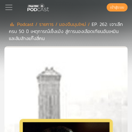
เข้าสู่ระบบ
Podcast /
รายการ /
มองจีนมุมใหม่ /
EP. 262: เจาะลึก
ครบ 50 ปี เหตุการณ์เช็งเม้ง สู่การนองเลือดเทียนอันเหมิน
Podcast
และล้มล้างแก๊งสี่คน
เพล
ย์
ลิ
สต์
แนะนำ
เพล
ย์
ลิ
สต์
ของ