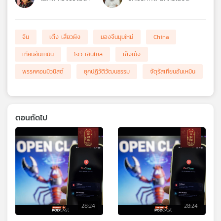
จีน
เติ้ง เสี่ยวผิง
มองจีนมุมใหม่
China
เทียนอันเหมิน
โจว เอินไหล
เช็งเม้ง
พรรคคอมมิวนิสต์
ยุคปฏิวัติวัฒนธรรม
จัตุรัสเทียนอันเหมิน
ตอนถัดไป
28:24
28:24