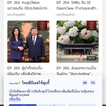
EP. 263: คนสูงวัยและ
EP. 264: SMEs จีน ใช้
เยาวชนจีน ใช้ประโยชน์จาก
OpenClaw ทำงานและสร้าง
AI Agent อย่างไร
รายได้อย่างไร
มองจีนมุมใหม่
มองจีนมุมใหม่
28:24
28:24
EP. 265: ผู้นำก๊กมินตั๋ง
EP. 266: ส่งออกความเป็น
เยือนจีน เพื่อสันติภาพ
จีนผ่าน “Storytelling”
ช่องแคบไต้หวัน?
สร้างประสบการณ์ใหม่ ดึง
มองจีนมุมใหม่
มองจีนมุมใหม่
ไทยพีบีเอสใช้คุกกี้
EN
TH
นักท่องเที่ยว ขับเคลื่อน
เศรษฐกิจท้องถิ่น
ดาวน์โหลด Thai PBS Podcast Application
เว็บไซต์ของเรามีการจัดเก็บคุกกี้ โปรดศึกษาเพิ่มเติมที่นโยบายคุ้มครอง
ข้อมูลส่วนบุคคล
เพิ่มเติม
ตอนที่เกี่ยวข้อง