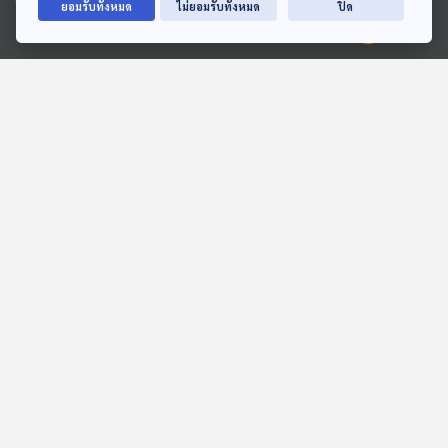
ยอมรับทั้งหมด
ไม่ยอมรับทั้งหมด
ปิด
Ⓒ 2020 องค์การกระจายเสียงและแพร่ภาพสาธารณะแห่งประเทศไทย
28:24
28:24
EP. 234: China Standard
EP. 276: พิพิธภัณฑ์จีน
2035 ตอนที่ 1
แหล่งเรียนรู้สู่การสร้างชาติ
มองจีนมุมใหม่
มองจีนมุมใหม่
28:24
28:24