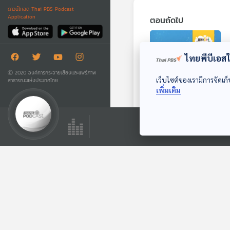
ดาวน์โหลด Thai PBS Podcast
Application
ตอนถัดไป
ไทยพีบีเอสใช
Ⓒ 2020 องค์การกระจายเสียงและแพร่ภาพ
เว็บไซต์ของเรามีการจัดเก็
สาธารณะแห่งประเทศไทย
เพิ่มเติม
15:17
EP. 187: กระต่ายทะเล
ทากทะเลตัวน้อยใน
มหาสมุทร
นานาสัตว์สารพัดเสียง
ตอนที่เกี่ยวข้อง