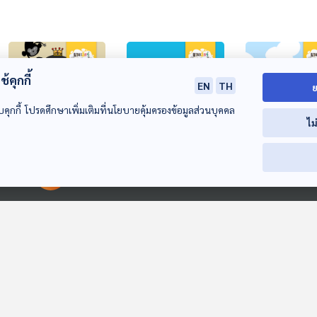
้คุกกี้
EN
TH
ย
บคุกกี้ โปรดศึกษาเพิ่มเติมที่นโยบายคุ้มครองข้อมูลส่วนบุคคล
ไม
15:17
15:17
EP. 188: ราชินีแห่ง
EP. 189: ไข่กุ้ง ที่ไม่
EP. 190: นกอัล
ฝูงสัตว์ สัตว์อะไรที่
ได้มาจากกุ้ง
ทรอส นักเดินท
00:00:00
00:00:00
เพศหญิงเป็นผู้นำ
แห่งสายลม
นานาสัตว์สารพัดเสียง
นานาสัตว์สารพัดเสียง
นานาสัตว์สารพัดเ