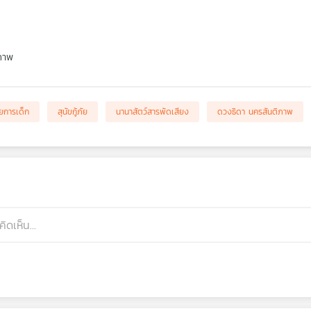
ภาพ
ยการเด็ก
สุนัขกู้ภัย
นานาสัตว์สารพัดเสียง
ดวงธิดา นครสันติภาพ