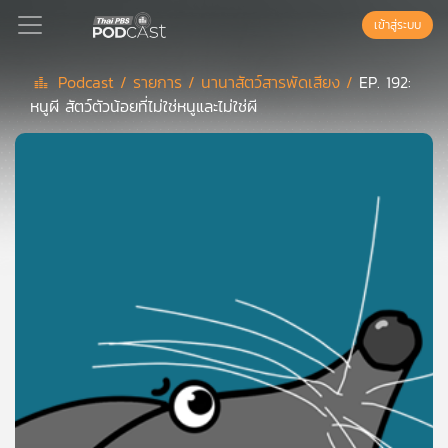
เข้าสู่ระบบ
Podcast /
รายการ /
นานาสัตว์สารพัดเสียง /
EP. 192:
หนูผี สัตว์ตัวน้อยที่ไม่ใช่หนูและไม่ใช่ผี
Podcast
เพล
ย์
ลิ
สต์
แนะนำ
เพล
ย์
ลิ
สต์
ของ