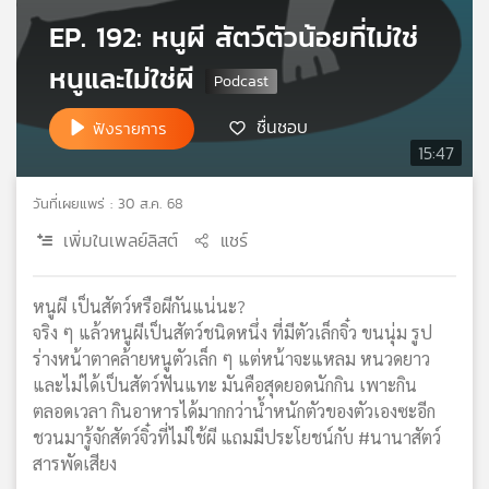
เครือ
EP. 192: หนูผี สัตว์ตัวน้อยที่ไม่ใช่
ข่าย
หนูและไม่ใช่ผี
วิทยุ
ไทย
พี
ชื่นชอบ
ฟังรายการ
บี
15:47
เอส
วันที่เผยแพร่ : 30 ส.ค. 68
เพิ่มในเพลย์ลิสต์
แชร์
แผนที่
วิทยุ
เครือ
หนูผี เป็นสัตว์หรือผีกันแน่นะ?
ข่าย
จริง ๆ แล้วหนูผีเป็นสัตว์ชนิดหนึ่ง ที่มีตัวเล็กจิ๋ว ขนนุ่ม รูป
ร่างหน้าตาคล้ายหนูตัวเล็ก ๆ แต่หน้าจะแหลม หนวดยาว
และไม่ได้เป็นสัตว์ฟันแทะ มันคือสุดยอดนักกิน เพาะกิน
ตลอดเวลา กินอาหารได้มากกว่าน้ำหนักตัวของตัวเองซะอีก
ชวนมารู้จักสัตว์จิ๋วที่ไม่ใช้ผี แถมมีประโยชน์กับ #นานาสัตว์
สารพัดเสียง