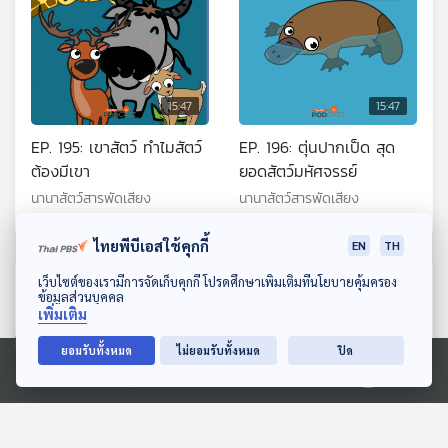
15:47
15:47
EP. 195: เขาสัตว์ ทำไมสัตว์
EP. 196: ตุ่นปากเป็ด สุด
ต้องมีเขา
ยอดสัตว์มหัศจรรย์
นานาสัตว์สารพัดเสียง
นานาสัตว์สารพัดเสียง
ไทยพีบีเอสใช้คุกกี้
EN
TH
ดาวน์โหลด Thai PBS Podcast Application
ตอนที่เกี่ยวข้อง
เว็บไซต์ของเรามีการจัดเก็บคุกกี้ โปรดศึกษาเพิ่มเติมที่นโยบายคุ้มครอง
ข้อมูลส่วนบุคคล
เพิ่มเติม
ยอมรับทั้งหมด
ไม่ยอมรับทั้งหมด
ปิด
Ⓒ 2020 องค์การกระจายเสียงและแพร่ภาพสาธารณะแห่งประเทศไทย