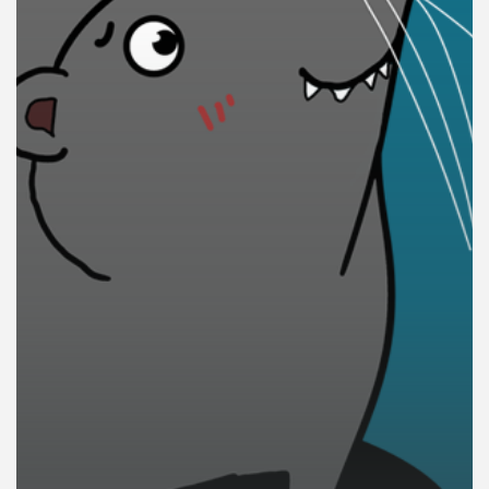
คุณ
เพลง
บทความ
ข่าว
และ
กิจกรรม
เกี่ยว
กับ
เรา