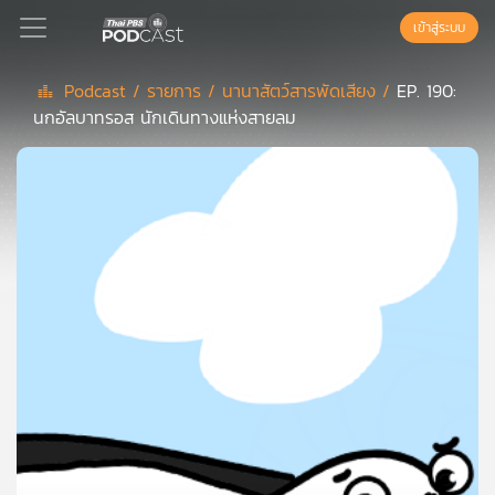
เข้าสู่ระบบ
Podcast /
รายการ /
นานาสัตว์สารพัดเสียง /
EP. 190:
นกอัลบาทรอส นักเดินทางแห่งสายลม
Podcast
เพล
ย์
ลิ
สต์
แนะนำ
เพล
ย์
ลิ
สต์
ของ