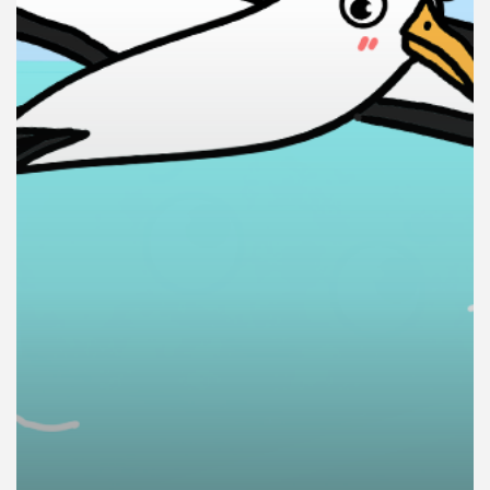
คุณ
เพลง
บทความ
ข่าว
และ
กิจกรรม
เกี่ยว
กับ
เรา