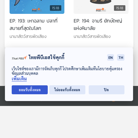
15:18
15:18
EP. 193: เหาฉลาม ปลาที่
EP. 194: จามรี ยักษ์ใหญ่
สบายที่สุดในโลก
แห่งหิมาลัย
นานาสัตว์สารพัดเสียง
นานาสัตว์สารพัดเสียง
ไทยพีบีเอสใช้คุกกี้
EN
TH
ตอนที่เกี่ยวข้อง
ดาวน์โหลด Thai PBS Podcast Application
เว็บไซต์ของเรามีการจัดเก็บคุกกี้ โปรดศึกษาเพิ่มเติมที่นโยบายคุ้มครอง
ข้อมูลส่วนบุคคล
เพิ่มเติม
ยอมรับทั้งหมด
ไม่ยอมรับทั้งหมด
ปิด
Ⓒ 2020 องค์การกระจายเสียงและแพร่ภาพสาธารณะแห่งประเทศไทย
15:18
15:18
EP. 6: ล่องไพร ทางช้าง
EP. 19: ล่องไพร ผีตอง
เผือก
เหลืองคนสุดท้าย