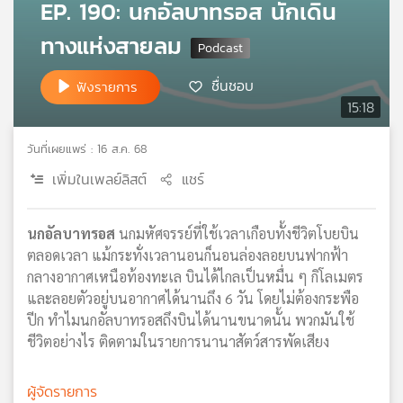
EP. 190: นกอัลบาทรอส นักเดิน
เครือ
ทางแห่งสายลม
ข่าย
วิทยุ
ไทย
ชื่นชอบ
ฟังรายการ
พี
15:18
บี
เอส
วันที่เผยแพร่ : 16 ส.ค. 68
เพิ่มในเพลย์ลิสต์
แชร์
แผนที่
วิทยุ
นกอัลบาทรอส
นกมหัศจรรย์ที่ใช้เวลาเกือบทั้งชีวิตโบยบิน
เครือ
ตลอดเวลา แม้กระทั่งเวลานอนก็นอนล่องลอยบนฟากฟ้า
ข่าย
กลางอากาศเหนือท้องทะเล บินได้ไกลเป็นหมื่น ๆ กิโลเมตร
และลอยตัวอยู่บนอากาศได้นานถึง 6 วัน โดยไม่ต้องกระพือ
ปีก ทำไมนกอัลบาทรอสถึงบินได้นานขนาดนั้น พวกมันใช้
ชีวิตอย่างไร ติดตามในรายการนานาสัตว์สารพัดเสียง
ผู้จัดรายการ