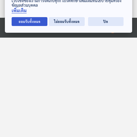
เว็บไซต์ของเรามีการจัดเก็บคุกกี้ โปรดศึกษาเพิ่มเติมที่นโยบายคุ้มครอง
ข้อมูลส่วนบุคคล
เพิ่มเติม
ยอมรับทั้งหมด
ไม่ยอมรับทั้งหมด
ปิด
Ⓒ 2020 องค์การกระจายเสียงและแพร่ภาพสาธารณะแห่งประเทศไทย
14:59
14:59
EP. 160: เปรมปรีดิ์ ธัชแก้ว
EP. 2038: ทำไมคนเรามี
กรพินธุ์ | รอบ 13.00 | วัน
เสียงไม่เหมือนกัน
เด็ก 2569
Podcaster ตัวน้อย
พระอาทิตย์ยิ้มแฉ่ง
14:59
14:59
EP. 3: ส่องนก ฟังเมือง
EP. 8: ล่องไพร เมืองลับแล