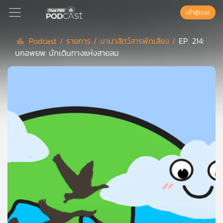
เข้าสู่ระบบ
Podcast /
รายการ /
นานาสัตว์สารพัดเสียง /
EP. 214:
นกอพยพ นักเดินทางแห่งสายลม
Podcast
เพล
ย์
ลิ
สต์
แนะนำ
เพล
ย์
ลิ
สต์
ของ