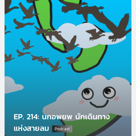
คุณ
เพลง
บทความ
ข่าว
และ
กิจกรรม
เกี่ยว
กับ
EP. 214: นกอพยพ นักเดินทาง
เรา
แห่งสายลม