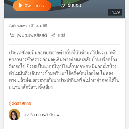
ชื่นชอบ
ฟังรายการ
เครือ
14:59
ข่าย
วิทยุ
ไทย
วันที่เผยแพร่ : 31 ม.ค. 69
พี
เพิ่มในเพลย์ลิสต์
แชร์
บี
เอส
ประเทศไทยมีนกอพยพจากต่างถิ่นที่บินข้ามทวีปแวะมาพัก
หาอาหารชั่วคราว ก่อนจะเดินทางต่อและกลับบ้านเพื่อสร้าง
แผนที่
รังออกไข่ ซึ่งจะเป็นแบบนี้ทุกปี แล้วนกอพยพมีนกอะไรบ้าง
วิทยุ
ทำไมมันถึงเดินทางข้ามทวีปมาได้ครึ่งค่อนโลกโดยไม่หลง
เครือ
ทาง แล้วส่งผลกระทบกับนกประจำถิ่นหรือไม่ หาคำตอบได้ใน
ข่าย
#นานาสัตว์สารพัดเสียง
ผู้จัดรายการ
ดวงธิดา นครสันติภาพ