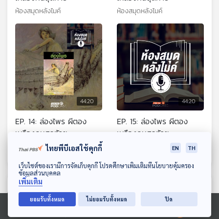
ห้องสมุดหลังไมค์
ห้องสมุดหลังไมค์
44:20
44:20
EP. 14: ล่องไพร ผีตอง
EP. 15: ล่องไพร ผีตอง
เหลืองคนสุดท้าย
เหลืองคนสุดท้าย
ห้องสมุดหลังไมค์
ห้องสมุดหลังไมค์
ไทยพีบีเอสใช้คุกกี้
EN
TH
ดาวน์โหลด Thai PBS Podcast Application
เว็บไซต์ของเรามีการจัดเก็บคุกกี้ โปรดศึกษาเพิ่มเติมที่นโยบายคุ้มครอง
ข้อมูลส่วนบุคคล
เพิ่มเติม
ตอนที่เกี่ยวข้อง
ยอมรับทั้งหมด
ไม่ยอมรับทั้งหมด
ปิด
Ⓒ 2020 องค์การกระจายเสียงและแพร่ภาพสาธารณะแห่งประเทศไทย