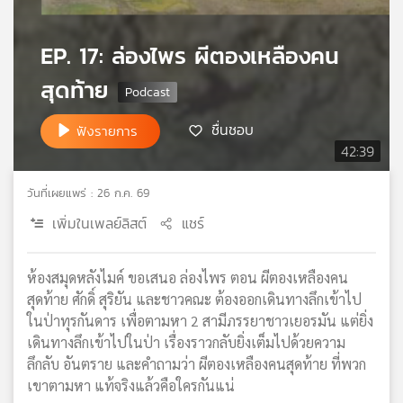
เครือ
ข่าย
EP. 17: ล่องไพร ผีตองเหลืองคน
วิทยุ
ไทย
สุดท้าย
พี
บี
ชื่นชอบ
ฟังรายการ
เอส
42:39
วันที่เผยแพร่ : 26 ก.ค. 69
แผนที่
เพิ่มในเพลย์ลิสต์
แชร์
วิทยุ
เครือ
ข่าย
ห้องสมุดหลังไมค์ ขอเสนอ ล่องไพร ตอน ผีตองเหลืองคน
สุดท้าย ศักดิ์ สุริยัน และชาวคณะ ต้องออกเดินทางลึกเข้าไป
ในป่าทุรกันดาร เพื่อตามหา 2 สามีภรรยาชาวเยอรมัน แต่ยิ่ง
เดินทางลึกเข้าไปในป่า เรื่องราวกลับยิ่งเต็มไปด้วยความ
ลึกลับ อันตราย และคำถามว่า ผีตองเหลืองคนสุดท้าย ที่พวก
เขาตามหา แท้จริงแล้วคือใครกันแน่