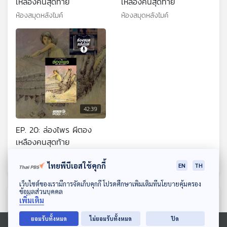
เหลืองคนสุดท้าย
เหลืองคนสุดท้าย
ห้องสมุดหลังไมค์
ห้องสมุดหลังไมค์
42:39
EP. 20: ล่องไพร ผีตอง
เหลืองคนสุดท้าย
ห้องสมุดหลังไมค์
ไทยพีบีเอสใช้คุกกี้
EN
TH
ดาวน์โหลด Thai PBS Podcast Application
เว็บไซต์ของเรามีการจัดเก็บคุกกี้ โปรดศึกษาเพิ่มเติมที่นโยบายคุ้มครอง
ข้อมูลส่วนบุคคล
ตอนที่เกี่ยวข้อง
เพิ่มเติม
ยอมรับทั้งหมด
ไม่ยอมรับทั้งหมด
ปิด