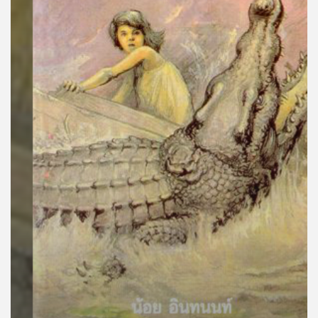
คุณ
เพลง
บทความ
ข่าว
และ
กิจกรรม
เกี่ยว
กับ
เรา