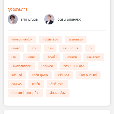
ผู้จัดรายการ
รัศมี มณีนิล
จิตริน เมฆเหลือง
ห้องสมุดหลังไมค์
หนังสือเสียง
วรรณกรรม
หนังสือ
นิทาน
ช้าง
รัศมี มณีนิล
ป่า
เสือ
นักเขียน
เรื่องสั้น
นวนิยาย
หนังสือเก่า
หนังสือสมัยก่อน
ช้างเผือก
จิตริน เมฆเหลือง
แม่อนงค์
มาลัย ชูพินิจ
เรียมเอง
น้อย อินทนนท์
ล่องไพร
ตาเกิ้น
ศักดิ์ สุริยัน
ผีตองเหลืองคนสุดท้าย
ผีตองเหลือง