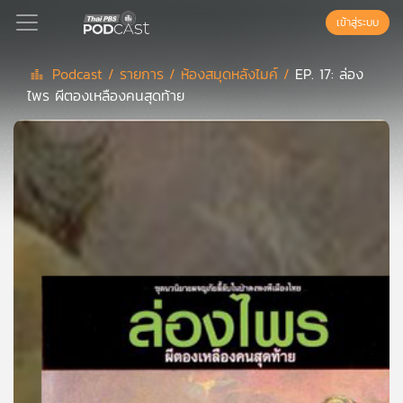
เข้าสู่ระบบ
Podcast /
รายการ /
ห้องสมุดหลังไมค์ /
EP. 17: ล่อง
ไพร ผีตองเหลืองคนสุดท้าย
Podcast
เพล
ย์
ลิ
สต์
แนะนำ
เพล
ย์
ลิ
สต์
ของ