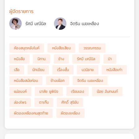
ผู้จัดรายการ
รัศมี มณีนิล
จิตริน เมฆเหลือง
ห้องสมุดหลังไมค์
หนังสือเสียง
วรรณกรรม
หนังสือ
นิทาน
ช้าง
รัศมี มณีนิล
ป่า
เสือ
นักเขียน
เรื่องสั้น
นวนิยาย
หนังสือเก่า
หนังสือสมัยก่อน
ช้างเผือก
จิตริน เมฆเหลือง
แม่อนงค์
มาลัย ชูพินิจ
เรียมเอง
น้อย อินทนนท์
ล่องไพร
ตาเกิ้น
ศักดิ์ สุริยัน
ผีตองเหลืองคนสุดท้าย
ผีตองเหลือง