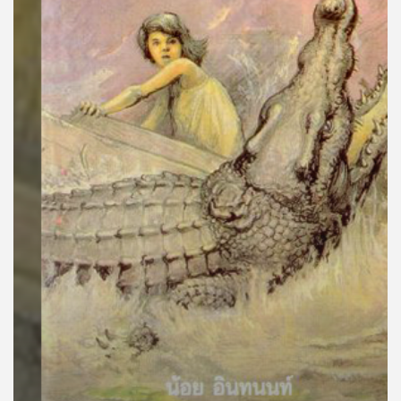
คุณ
เพลง
บทความ
ข่าว
และ
กิจกรรม
เกี่ยว
กับ
เรา