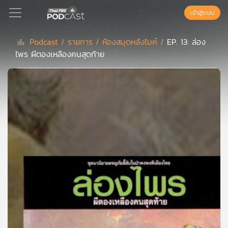
เข้าสู่ระบบ
Podcast /
รายการ /
ห้องสมุดหลังไมค์ /
EP. 13: ล่อง
ไพร ผีตองเหลืองคนสุดท้าย
Podcast
เพล
ย์
ลิ
สต์
แนะนำ
เพล
ย์
ลิ
สต์
ของ