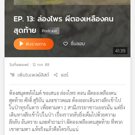
เครือ
ข่าย
EP. 13: ล่องไพร ผีตองเหลืองคน
วิทยุ
ไทย
สุดท้าย
พี
บี
ชื่นชอบ
ฟังรายการ
เอส
41:39
วันที่เผยแพร่ : 12 ก.ค. 69
แผนที่
เพิ่มในเพลย์ลิสต์
แชร์
วิทยุ
เครือ
ข่าย
ห้องสมุดหลังไมค์ ขอเสนอ ล่องไพร ตอน ผีตองเหลืองคน
สุดท้าย ศักดิ์ สุริยัน และชาวคณะ ต้องออกเดินทางลึกเข้าไป
ในป่าทุรกันดาร เพื่อตามหา 2 สามีภรรยาชาวเยอรมัน แต่ยิ่ง
เดินทางลึกเข้าไปในป่า เรื่องราวกลับยิ่งเต็มไปด้วยความ
ลึกลับ อันตราย และคำถามว่า ผีตองเหลืองคนสุดท้าย ที่พวก
เขาตามหา แท้จริงแล้วคือใครกันแน่