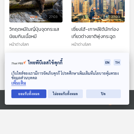
27:03
27:03
วิกฤตหมีในญี่ปุ่นจุดกระแส
เซี่ยงไฮ้-เกาหลีใต้นักท่อง
นิยมกินเนื้อหมี
เที่ยวต่างชาติพุ่งกระฉูด
หน้าต่างโลก
หน้าต่างโลก
ไทยพีบีเอสใช้คุกกี้
EN
TH
ตอนที่เกี่ยวข้อง
ดาวน์โหลด Thai PBS Podcast Application
เว็บไซต์ของเรามีการจัดเก็บคุกกี้ โปรดศึกษาเพิ่มเติมที่นโยบายคุ้มครอง
ข้อมูลส่วนบุคคล
เพิ่มเติม
ยอมรับทั้งหมด
ไม่ยอมรับทั้งหมด
ปิด
Ⓒ 2020 องค์การกระจายเสียงและแพร่ภาพสาธารณะแห่งประเทศไทย
27:03
27:03