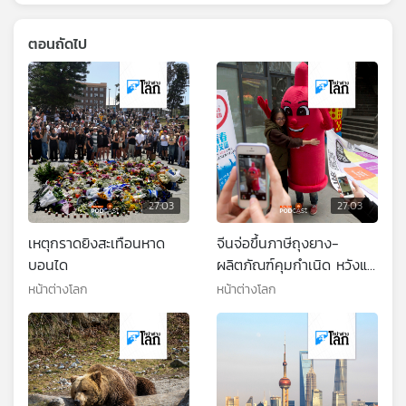
ตอนถัดไป
27:03
27:03
เหตุกราดยิงสะเทือนหาด
จีนจ่อขึ้นภาษีถุงยาง-
บอนได
ผลิตภัณฑ์คุมกำเนิด หวังแก้
วิกฤตจำนวนประชากร
หน้าต่างโลก
หน้าต่างโลก