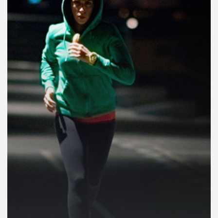
คุณ
เพลง
บทความ
ข่าว
และ
กิจกรรม
เกี่ยว
กับ
เรา