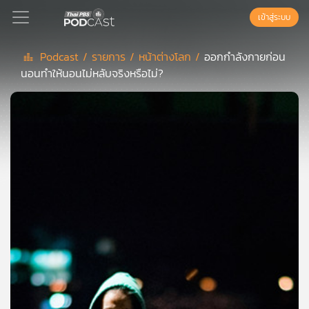
เข้าสู่ระบบ
Podcast /
รายการ /
หน้าต่างโลก /
ออกกำลังกายก่อน
นอนทำให้นอนไม่หลับจริงหรือไม่?
Podcast
เพล
ย์
ลิ
สต์
แนะนำ
เพล
ย์
ลิ
สต์
ของ