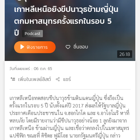
เกาหลีเหนือยิงขีปนาวุธข้ามญี่ปุ่น
เครือ
ข่าย
ตกมหาสมุทรครั้งแรกในรอบ 5
วิทยุ
ไทย
ปี
พี
บี
ชื่นชอบ
ฟังรายการ
เอส
26:18
วันที่เผยแพร่ : 06 ต.ค. 65
แผนที่
วิทยุ
เพิ่มในเพลย์ลิสต์
แชร์
เครือ
ข่าย
เกาหลีเหนือทดสอบขีปนาวุธข้ามดินแดนญี่ปุ่น ซึ่งถือเป็น
ครั้งแรกในรอบ 5 ปี นับตั้งแต่ปี 2017 ส่งผลให้รัฐบาลญี่ปุ่น
ประกาศเตือนประชาชนใน จ.ฮอกไกโด และ จ.อาโอโมริ หาที่
หลบภัย โดยมีรายงานว่ามีขีปนาวุธอย่างน้อย 1 ลูกยิงมาจาก
เกาหลีเหนือ ข้ามผ่านญี่ปุ่น และเชื่อว่าตกลงไปในมหาสมุทร
แปซิฟิก ขณะที่ คิชิดะ ฟูมิโอะ นายกรัฐมนตรีญี่ปุ่น กล่าว