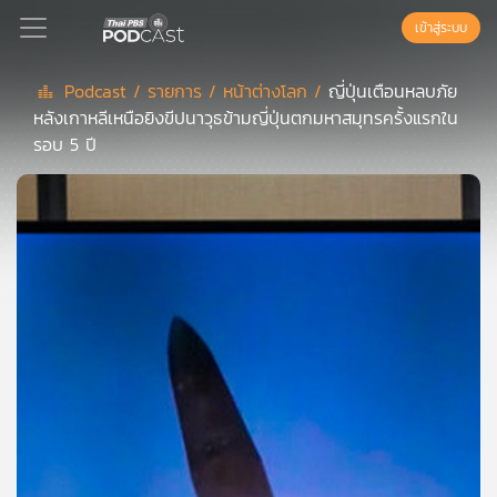
เข้าสู่ระบบ
Podcast /
รายการ /
หน้าต่างโลก /
ญี่ปุ่นเตือนหลบภัย
หลังเกาหลีเหนือยิงขีปนาวุธข้ามญี่ปุ่นตกมหาสมุทรครั้งแรกใน
Podcast
รอบ 5 ปี
เพล
ย์
ลิ
สต์
แนะนำ
เพล
ย์
ลิ
สต์
ของ