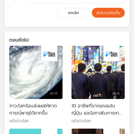
ยกเลิก
ส่งความคิดเห็น
ตอนถัดไป
26:18
26:18
ภาวะโลกร้อนส่งผลให้คาด
10 อาชีพที่ขาดแคลนใน
การณ์พายุได้ยากขึ้น
ญี่ปุ่น และโอกาสในการหา
งานของคนไทยในญี่ปุ่น
หน้าต่างโลก
หน้าต่างโลก