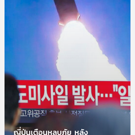
คุณ
เพลง
บทความ
ข่าว
และ
กิจกรรม
เกี่ยว
กับ
เรา
ญี่ปุ่นเตือนหลบภัย หลัง