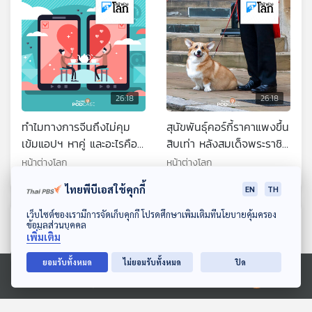
26:18
26:18
ทำไมทางการจีนถึงไม่คุม
สุนัขพันธุ์คอร์กี้ราคาแพงขึ้น
เข้มแอปฯ หาคู่ และอะไรคือ
สิบเท่า หลังสมเด็จพระราชิ
เหตุผลที่แอปฯ นี้ได้รับความ
นีฯ อังกฤษสวรรรคต
หน้าต่างโลก
หน้าต่างโลก
นิยมมากขึ้นในจีน
ไทยพีบีเอสใช้คุกกี้
EN
TH
ดาวน์โหลด Thai PBS Podcast Application
เว็บไซต์ของเรามีการจัดเก็บคุกกี้ โปรดศึกษาเพิ่มเติมที่นโยบายคุ้มครอง
ตอนที่เกี่ยวข้อง
ข้อมูลส่วนบุคคล
เพิ่มเติม
ยอมรับทั้งหมด
ไม่ยอมรับทั้งหมด
ปิด
Ⓒ 2020 องค์การกระจายเสียงและแพร่ภาพสาธารณะแห่งประเทศไทย