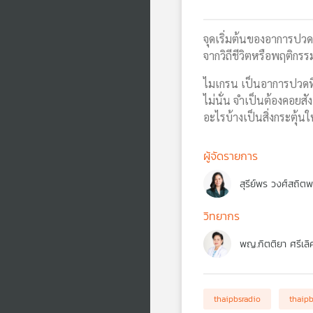
จุดเริ่มต้นของอาการปวดห
จากวิถีชีวิตหรือพฤติกรร
ไมเกรน เป็นอาการปวดที่
ไม่นั่น จำเป็นต้องคอย
อะไรบ้างเป็นสิ่งกระตุ้น
ผู้จัดรายการ
สุรีย์พร วงศ์สถิต
วิทยากร
พญ.กิตติยา ศรีเลิ
thaipbsradio
thaip