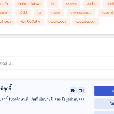
ปวดหัว
กิตติยา ศรีเลิศฟ้า
ไหล่
podcast
อาเจียน
ปวดศ
odcast
คลื่นไส้
คอ
Health
ยาพาราเซตามอล
หมอพทย์
วข้างขวา
ปวดหัวสลับข้าง
ปวดกรอบตา
ปวดรอบดวงตา
้คุกกี้
EN
TH
ย
บคุกกี้ โปรดศึกษาเพิ่มเติมที่นโยบายคุ้มครองข้อมูลส่วนบุคคล
ไม