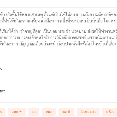
ัว เกิดขึ้นได้หลายสาเหตุ ตั้งแต่เป็นไข้ไม่สบาย จนถึงความผิดปกติของส
มที่ทำให้เกิดความเครียด แต่มีอาการหนึ่งที่หลายคนเป็นนั่นคือ ไมเกรน
เรียกได้ว่า "รำคาญที่สุด" เป็นบ่อย หายช้า ปวดนาน ส่งผลให้ทำงานหร
สังเกตอาการอย่างละเอียดหรือรับการวินิจฉัยจากแพทย์ เพราะไมเกรนแบ
ให้เกิดอาการ สัญญาณเตือนล่วงหน้าก่อนปวดหัวมีหรือไม่ ใครบ้างที่เสี่
พร
ศฟ้า
bs
สุขภาพ
ยา
หมอ
แพทย์
โรงพยาบาล
เครียด