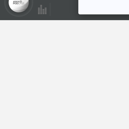
EP. 1169: กลุ่มโรค
NCDs โรคที่เกิดจาก
น้ำมือตัวเองที่เรียกว่า
โรงหมอ
"พฤติกรรม"
ตอนที่เกี่ยวข้อง