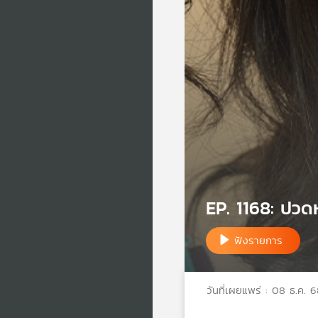
EP. 1168: ปวดหั
ฟังรายการ
วันที่เผยแพร่ : 08 ธ.ค. 