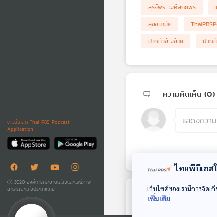
สุรีย์พร วงศ์สถิตพร
สุขอนามัย
ThaiPBSP
ปวดหัวข้างซ้าย
ปวดหั
ความคิดเห็น (
0
)
ดาวน์โหลด Thai PBS Podcast
Application
ไทยพีบีเอสใช
Ⓒ 2020 องค์การกระจายเสียงและแพร่ภาพ
เว็บไซต์ของเรามีการจัดเก็
สาธารณะแห่งประเทศไทย
ตอนถัดไป
เพิ่มเติม