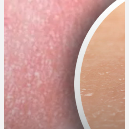
คุณ
เพลง
บทความ
ข่าว
และ
กิจกรรม
เกี่ยว
กับ
เรา