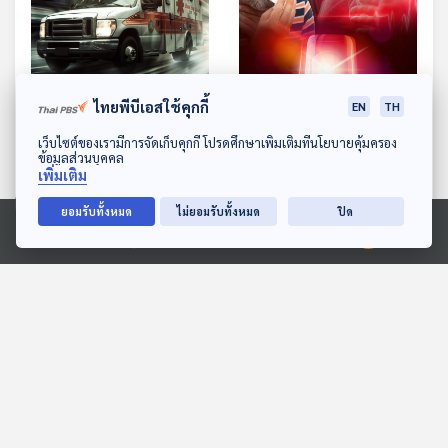
ไทยพีบีเอสใช้คุกกี้
EN
TH
EP. 1173: ป่วยและเจ็บแบบ
EP. 1174: ภาวะฉุกเฉินที่ไม่ได้
ไหนที่เรียกว่า ภาวะฉุกเฉิน
เกิดจากอุบัติเหตุแต่เสี่ยง
ดาวน์โหลด Thai PBS Podcast Application
เว็บไซต์ของเรามีการจัดเก็บคุกกี้ โปรดศึกษาเพิ่มเติมที่นโยบายคุ้มครอง
ข้อมูลส่วนบุคคล
ตายได้จากอาการสำลักและ
โรงหมอ
โรงหมอ
เพิ่มเติม
หัวใจหยุดเต้น
ยอมรับทั้งหมด
ไม่ยอมรับทั้งหมด
ปิด
Ⓒ 2020 องค์การกระจายเสียงและแพร่ภาพสาธารณะแห่งประเทศไทย
ตอนที่เกี่ยวข้อง