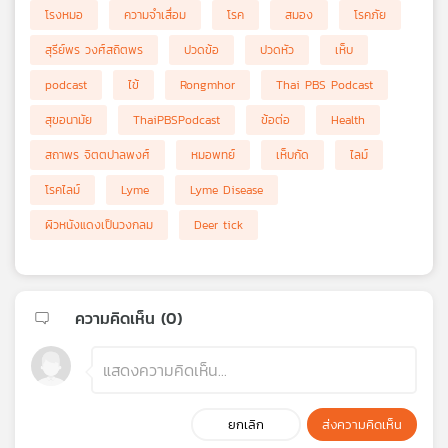
โรงหมอ
ความจำเสื่อม
โรค
สมอง
โรคภัย
สุรีย์พร วงศ์สถิตพร
ปวดข้อ
ปวดหัว
เห็บ
podcast
ไข้
Rongmhor
Thai PBS Podcast
สุขอนามัย
ThaiPBSPodcast
ข้อต่อ
Health
สถาพร จิตตปาลพงศ์
หมอพทย์
เห็บกัด
ไลม์
โรคไลม์
Lyme
Lyme Disease
ผิวหนังแดงเป็นวงกลม
Deer tick
ความคิดเห็น (
0
)
ยกเลิก
ส่งความคิดเห็น