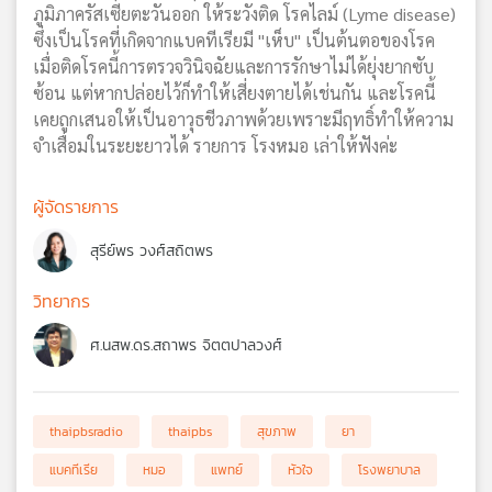
ภูมิภาครัสเซียตะวันออก ให้ระวังติด โรคไลม์ (Lyme disease)
ซึ่งเป็นโรคที่เกิดจากแบคทีเรียมี "เห็บ" เป็นต้นตอของโรค
เมื่อติดโรคนี้การตรวจวินิจฉัยและการรักษาไม่ได้ยุ่งยากซับ
ซ้อน แต่หากปล่อยไว้ก็ทำให้เสี่ยงตายได้เช่นกัน และโรคนี้
เคยถูกเสนอให้เป็นอาวุธชีวภาพด้วยเพราะมีฤทธิ์ทำให้ความ
จำเสื่อมในระยะยาวได้ รายการ โรงหมอ เล่าให้ฟังค่ะ
ผู้จัดรายการ
สุรีย์พร วงศ์สถิตพร
วิทยากร
ศ.นสพ.ดร.สถาพร จิตตปาลวงศ์
thaipbsradio
thaipbs
สุขภาพ
ยา
แบคทีเรีย
หมอ
แพทย์
หัวใจ
โรงพยาบาล