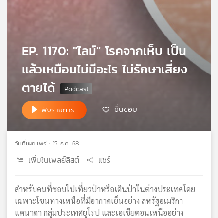
เครือ
ข่าย
วิทยุ
ไทย
EP. 1170: "ไลม์" โรคจากเห็บ เป็น
พี
บี
แล้วเหมือนไม่มีอะไร ไม่รักษาเสี่ยง
เอส
ตายได้
ชื่นชอบ
ฟังรายการ
แผนที่
วิทยุ
เครือ
ข่าย
วันที่เผยแพร่ : 15 ธ.ค. 68
เพิ่มในเพลย์ลิสต์
แชร์
สำหรับคนที่ชอบไปเที่ยวป่าหรือเดินป่าในต่างประเทศโดย
เฉพาะโซนทางเหนือที่มีอากาศเย็นอย่าง สหรัฐอเมริกา
แคนาดา กลุ่มประเทศยุโรป และเอเชียตอนเหนืออย่าง