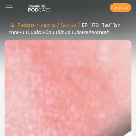
เข้าสู่ระบบ
Podcast /
รายการ /
โรงหมอ /
EP. 1170: "ไลม์" โรค
จากเห็บ เป็นแล้วเหมือนไม่มีอะไร ไม่รักษาเสี่ยงตายได้
Podcast
เพล
ย์
ลิ
สต์
แนะนำ
เพล
ย์
ลิ
สต์
ของ