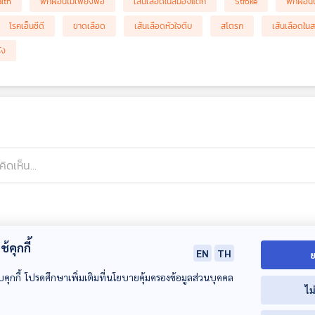
lth
พักผ่อนไม่เพียงพอ
เส้นเลือดในสมองแตก
Stroke
พักผ่อน
โรคเอ็นซีดี
ขาดเลือด
เส้นเลือดหัวใจตีบ
สโตรก
เส้นเลือดใน
ัง
้คุกกี้
EN
TH
ย
บคุกกี้ โปรดศึกษาเพิ่มเติมที่นโยบายคุ้มครองข้อมูลส่วนบุคคล
ไม