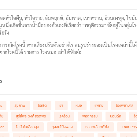
ือดหัวใจตีบ, หัวใจวาย, อัมพฤกษ์, อัมพาต, เบาหวาน, อ้วนลงพุง, ไขมันใน
วนหนึ่งเกิดขึ้นจากน้ำมือของตัวเองที่เรียกว่า "พฤติกรรม" จัดอยู่ในกลุ่
ื้อรัง
อการเกิดโรคนี้ หากเสี่ยงปรับตัวอย่างไร คนรูปร่างผอมเป็นโรคเหล่านี้
งจากโรคนี้ได้ รายการ โรงหมอ เล่าให้ฟังค่ะ
พร
bs
สุขภาพ
โรคไต
ยา
หมอ
แพทย์
โรงพยาบาล
ภัย
สุรีย์พร วงศ์สถิตพร
โรคอ้วน
พฤติกรรม
นอนดึก
อ
or
ไขมันในเลือดสูง
ถุงลมโป่งพอง
หลอดเลือดหัวใจ
Thai PBS