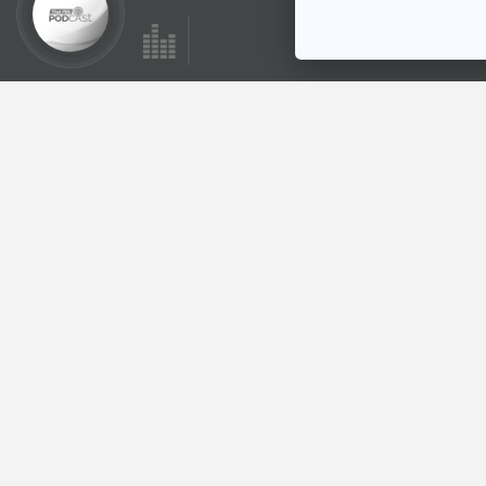
EP. 1170: "ไลม์" โรค
จากเห็บ เป็นแล้ว
เหมือนไม่มีอะไร ไม่
โรงหมอ
รักษาเสี่ยงตายได้
ตอนที่เกี่ยวข้อง