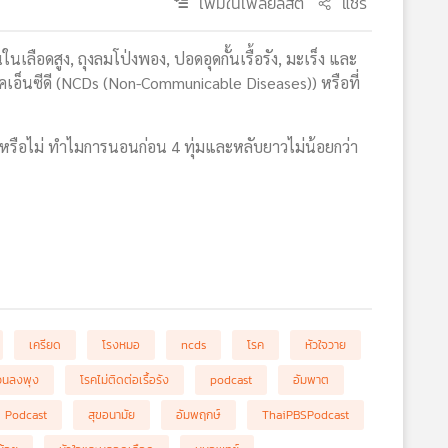
เพิ่มในเพลย์ลิสต์
แชร์
เลือดสูง, ถุงลมโป่งพอง, ปอดอุดกั้นเรื้อรัง, มะเร็ง และ
มโรคเอ็นซีดี (NCDs (Non-Communicable Diseases)) หรือที่
ได้หรือไม่ ทำไมการนอนก่อน 4 ทุ่มและหลับยาวไม่น้อยกว่า
เครียด
โรงหมอ
ncds
โรค
หัวใจวาย
้วนลงพุง
โรคไม่ติดต่อเรื้อรัง
podcast
อัมพาต
 Podcast
สุขอนามัย
อัมพฤกษ์
ThaiPBSPodcast