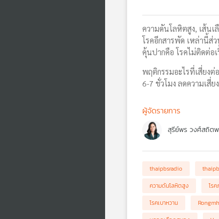
ความดันโลหิตสูง, เส้นเล
โรคอีกสารพัด เหล่านี้ส่
คุ้นปากคือ โรคไม่ติดต่อเร
พฤติกรรมอะไรที่เสี่ยงต่
6-7 ชั่วโมง ลดความเสี่ย
ผู้จัดรายการ
สุรีย์พร วงศ์สถิต
thaipbsradio
thaip
ความดันโลหิตสูง
โรค
โรคเบาหวาน
Rongmh