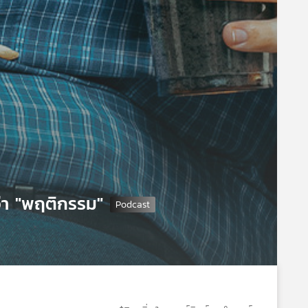
กว่า "พฤติกรรม"