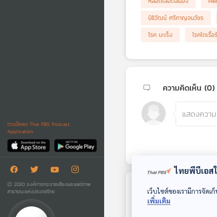
หลอดเลือดสมอง
Hea
นิธิวัฒน์ ศรีกาญจนวัชร
โรค มะเร็ง
โรคไตเรื้อร
ความคิดเห็น (
0
)
ดาวน์โหลด Thai PBS Podcast
Application
ไทยพีบีเอสใช
Ⓒ 2020 องค์การกระจายเสียงและแพร่ภาพ
เว็บไซต์ของเรามีการจัดเก็
ตอนถัดไป
สาธารณะแห่งประเทศไทย
เพิ่มเติม