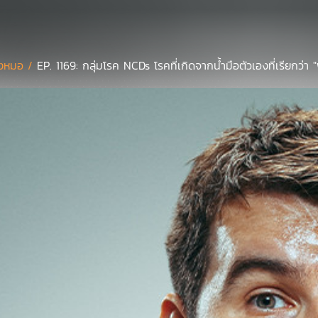
งหมอ /
EP. 1169: กลุ่มโรค NCDs โรคที่เกิดจากน้ำมือตัวเองที่เรียกว่า