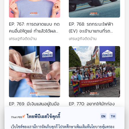
EP. 767: การตลาดแบบ กด
EP. 768: รถกระบะไฟฟ้า
คนอื่นให้ดูแย่ ทำแล้วได้ผล
(EV) จะเข้ามาแทนที่รถ
จริงหรือ ?
กระบะน้ำมันจริงหรือ ?
เศรษฐกิจติดบ้าน
เศรษฐกิจติดบ้าน
EP. 769: มีเงินแสนอยู่ในมือ
EP. 770: อยากให้นักท่อง
เลือกแบบไหนระหว่างฝาก
เที่ยวจีนกลับมาเที่ยวไทย
ไทยพีบีเอสใช้คุกกี้
EN
TH
เงินกับซื้อสลากออมทรัพย์
เพิ่ม ทำอย่างไร
เศรษฐกิจติดบ้าน
เศรษฐกิจติดบ้าน
ดาวน์โหลด Thai PBS Podcast Application
เว็บไซต์ของเรามีการจัดเก็บคุกกี้ โปรดศึกษาเพิ่มเติมที่นโยบายคุ้มครอง