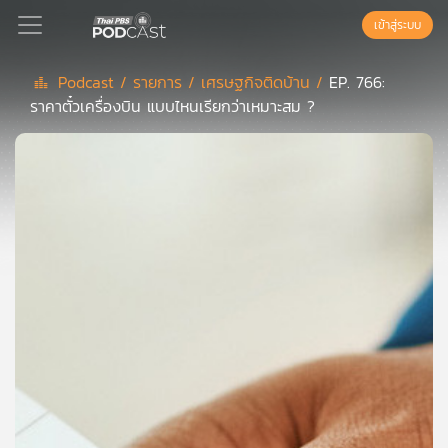
เข้าสู่ระบบ
Podcast /
รายการ /
เศรษฐกิจติดบ้าน /
EP. 766:
ราคาตั๋วเครื่องบิน แบบไหนเรียกว่าเหมาะสม ?
Podcast
เพล
ย์
ลิ
สต์
แนะนำ
เพล
ย์
ลิ
สต์
ของ