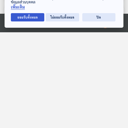
ข้อมูลส่วนบุคคล
เพิ่มเติม
ตอนที่เกี่ยวข้อง
ยอมรับทั้งหมด
ไม่ยอมรับทั้งหมด
ปิด
Ⓒ 2020 องค์การกระจายเสียงและแพร่ภาพสาธารณะแห่งประเทศไทย
EP. 17: อนัสติโลซิส ตอน
EP. 65: LOMOSONIC วงร็
แรก วัสดุและการเสื่อมสภาพ
อกที่ไร้ขีดจำกัด !
Eureka ท่องโลกวิทยาการ
นักผจญเพลง Podcast