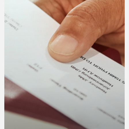
คุณ
เพลง
บทความ
ข่าว
และ
กิจกรรม
เกี่ยว
กับ
เรา