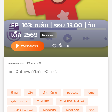
คุณ
เพลง
EP. 163: ณธัช | รอบ 13.00 | วัน
เด็ก 2569
บทความ
ชื่นชอบ
ฟังรายการ
ข่าว
และ
วันที่เผยแพร่ : 10 ม.ค. 69
กิจกรรม
เพิ่มในเพลย์ลิสต์
แชร์
เกี่ยว
นิทาน
เด็ก
นักเล่านิทาน
podcast
radio
กับ
เรา
ผู้ประกาศข่าว
Thai PBS
Thai PBS Podcast
ThaiPBSPodcast
พอดคาสต์
พอดแคสต์
วิทยุ