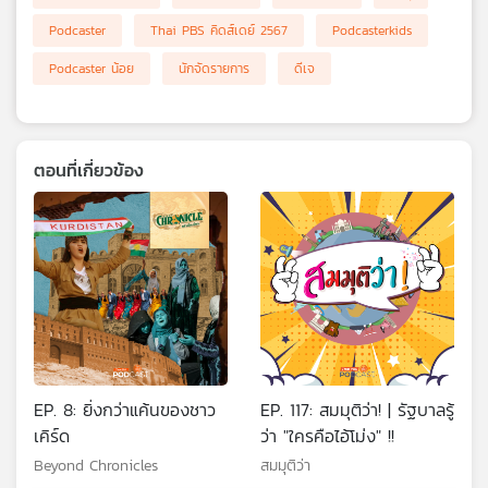
เครือ
Podcaster
Thai PBS คิดส์เดย์ 2567
Podcasterkids
ข่าย
Podcaster น้อย
นักจัดรายการ
ดีเจ
วิทยุ
ไทย
พี
บี
เอส
ตอนที่เกี่ยวข้อง
แผนที่
วิทยุ
เครือ
ข่าย
EP. 8: ยิ่งกว่าแค้นของชาว
EP. 117: สมมุติว่า! | รัฐบาลรู้
เคิร์ด
ว่า "ใครคือไอ้โม่ง" !!
Beyond Chronicles
สมมุติว่า