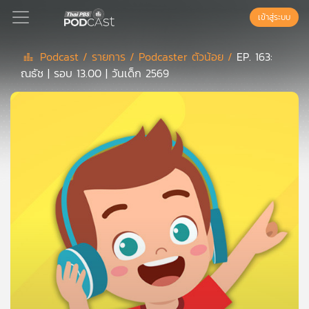
เข้าสู่ระบบ
Podcast /
รายการ /
Podcaster ตัวน้อย /
EP. 163:
ณธัช | รอบ 13.00 | วันเด็ก 2569
Podcast
เพล
ย์
ลิ
สต์
แนะนำ
เพล
ย์
ลิ
สต์
ของ