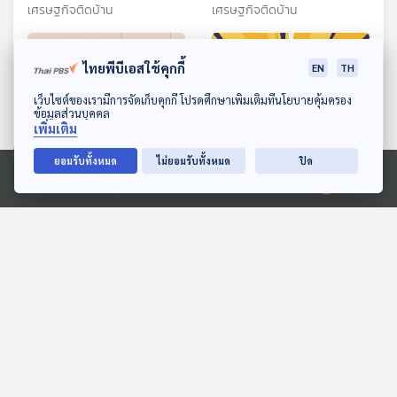
กลยุทธ์อะไร ?
อะไรแอบซ่อนอยู่บ้าง
เศรษฐกิจติดบ้าน
เศรษฐกิจติดบ้าน
ไทยพีบีเอสใช้คุกกี้
EN
TH
ดาวน์โหลด Thai PBS Podcast Application
เว็บไซต์ของเรามีการจัดเก็บคุกกี้ โปรดศึกษาเพิ่มเติมที่นโยบายคุ้มครอง
ข้อมูลส่วนบุคคล
เพิ่มเติม
ยอมรับทั้งหมด
ไม่ยอมรับทั้งหมด
ปิด
Ⓒ 2020 องค์การกระจายเสียงและแพร่ภาพสาธารณะแห่งประเทศไทย
EP. 113: ศิลปะแห่งการเข้าใจ
EP. 121: สมมุติว่า! | พรรค
ตนเองผ่านโลกของกลิ่น -
ประชาชนฆ่าไม่ตาย!!
น้ำ กันต์นที นีระพล ลิ้มวิ
Made My Day วันนี้ดีที่สุด
สมมุติว่า
รัตน์