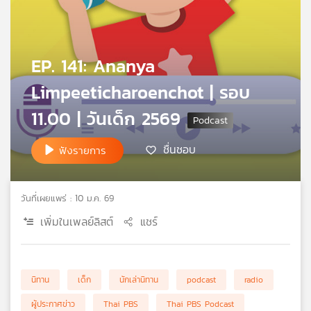
คุณ
เพลง
EP. 141: Ananya
Limpeeticharoenchot | รอบ
บทความ
11.00 | วันเด็ก 2569
ชื่นชอบ
ฟังรายการ
ข่าว
และ
กิจกรรม
วันที่เผยแพร่ : 10 ม.ค. 69
เพิ่มในเพลย์ลิสต์
แชร์
เกี่ยว
กับ
เรา
นิทาน
เด็ก
นักเล่านิทาน
podcast
radio
ผู้ประกาศข่าว
Thai PBS
Thai PBS Podcast