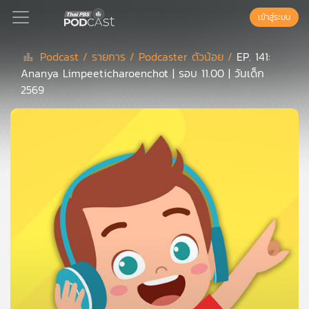
เข้าสู่ระบบ
Podcast /
รายการ /
Podcaster ตัวน้อย /
EP. 141:
Ananya Limpeeticharoenchot | รอบ 11.00 | วันเด็ก
Podcast
2569
เพล
ย์
ลิ
สต์
แนะนำ
เพล
ย์
ลิ
สต์
ของ