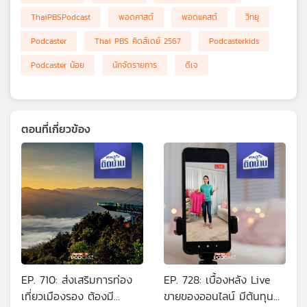
เครือ
ThaiPBSPodcast
พอดคาสต์
พอดแคสต์
วิทยุ
ข่าย
Podcaster
Thai PBS คิดส์เดย์ 2567
Podcasterkids
วิทยุ
ไทย
Podcaster น้อย
นักจัดรายการ
ดีเจ
พี
บี
เอส
ตอนที่เกี่ยวข้อง
แผนที่
วิทยุ
เครือ
ข่าย
EP. 710: ส่งเสริมการท่อง
EP. 728: เบื้องหลัง Live
เที่ยวเมืองรอง ต้องมี
ขายของออนไลน์ มีต้นทุน