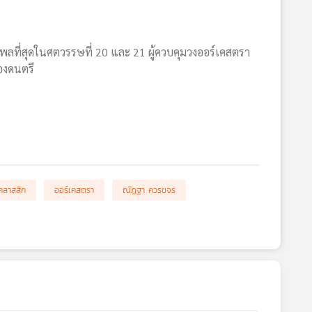
ธิพลที่สุดในศตวรรษที่ 20 และ 21 ผู้ควบคุมวงออร์เคสตรา
ของดนตรี
คลาสสิก
ออร์เคสตรา
ณัฏฐา ควรขจร