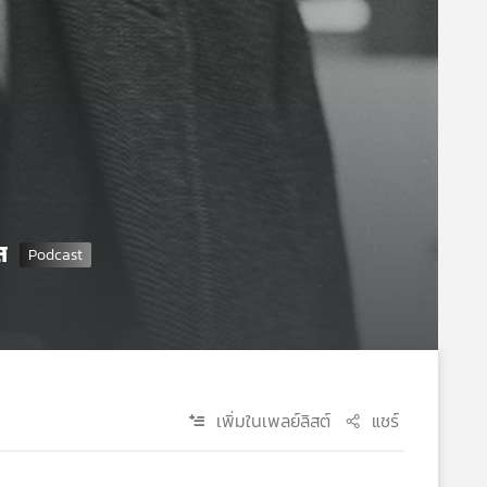
ส
เพิ่มในเพลย์ลิสต์
แชร์