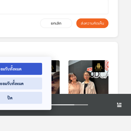
ยกเลิก
ส่งความคิดเห็น
อมรับทั้งหมด
่ยอมรับทั้งหมด
ปิด
นัก
EP. 321: 6 บทเพลงที่
EP. 325: เมื่อนัก
ทุก
ได้รับแรงบันดาลใจ
เชลโลศึกษาซอไทย
จาก Romeo and
al
Gen Z & Classical
Gen Z & Classical
Juliet
Music
Music