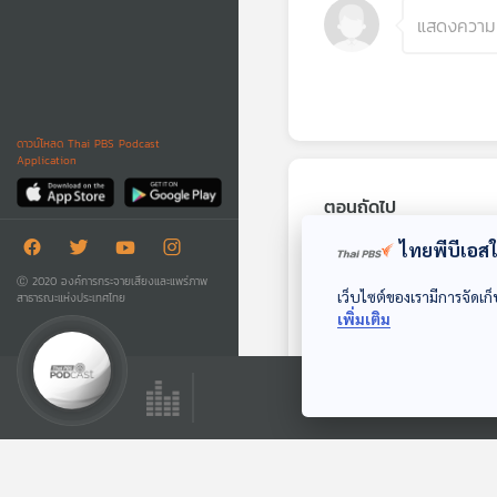
ดาวน์โหลด Thai PBS Podcast
Application
ตอนถัดไป
ไทยพีบีเอสใช
Ⓒ 2020 องค์การกระจายเสียงและแพร่ภาพ
เว็บไซต์ของเรามีการจัดเก็
สาธารณะแห่งประเทศไทย
เพิ่มเติม
EP. 317: แนะนำ
วาทยกร ที่ทุกคนควร
รู้จัก พร้อมวิธีดูไม้
Gen Z & Classical
บาตอง
Music