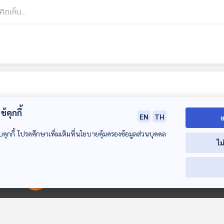
้คุกกี้
EN
TH
ย
บคุกกี้ โปรดศึกษาเพิ่มเติมที่นโยบายคุ้มครองข้อมูลส่วนบุคคล
ไม
00:00:00
00:00:00
EP. 318: แนะนำ
EP. 319: เบื้องหลัง
EP. 320: แนะนำ
วาทยกรยุคใหม่ ที่ทุก
คอนเสิร์ต Bodyslam
Euphonium ที่
คนควรรู้จัก
Power of The B-
คนควรรู้จัก
Gen Z & Classical
Gen Z & Classical
Gen Z & Classic
Side Concert
Music
Music
Music