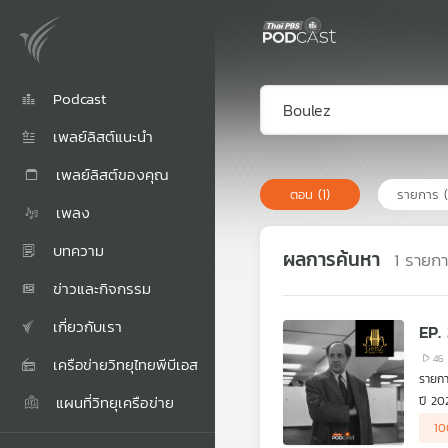
Podcast
เพลย์ลิสต์แนะนำ
เพลย์ลิสต์ของคุณ
ตอน
(1)
รายการ
เพลง
บทความ
ผลการค้นหา
1
รายก
ข่าวและกิจกรรม
เกี่ยวกับเรา
EP.
46
เครือข่ายวิทยุไทยพีบีเอส
รายกา
แผนที่วิทยุเครือข่าย
ปี 2
.
10
GenZ 