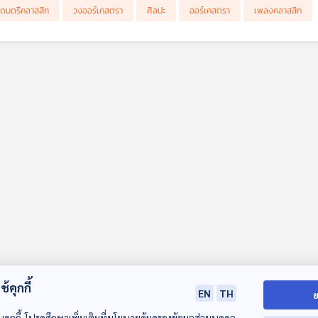
กเบิกดนตรีแนว Serialism สร้างสรรค์ผลงานที่ท้าทายขีดจำกัดของดนตรี
กดนตรีคลาสสิก
วงออร์เคสตรา
ศิลปะ
ออร์เคสตรา
เพลงคลาสสิก
้คุกกี้
EN
TH
ย
บคุกกี้ โปรดศึกษาเพิ่มเติมที่นโยบายคุ้มครองข้อมูลส่วนบุคคล