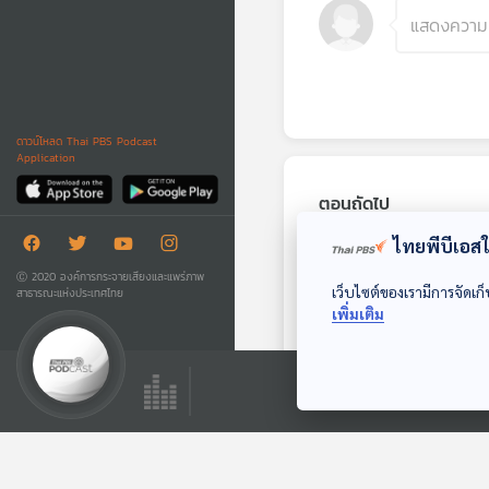
ดาวน์โหลด Thai PBS Podcast
Application
ตอนถัดไป
ไทยพีบีเอสใช
Ⓒ 2020 องค์การกระจายเสียงและแพร่ภาพ
เว็บไซต์ของเรามีการจัดเก็
สาธารณะแห่งประเทศไทย
เพิ่มเติม
EP. 321: 6 บทเพลงที่
ได้รับแรงบันดาลใจ
จาก Romeo and
Gen Z & Classical
Juliet
Music