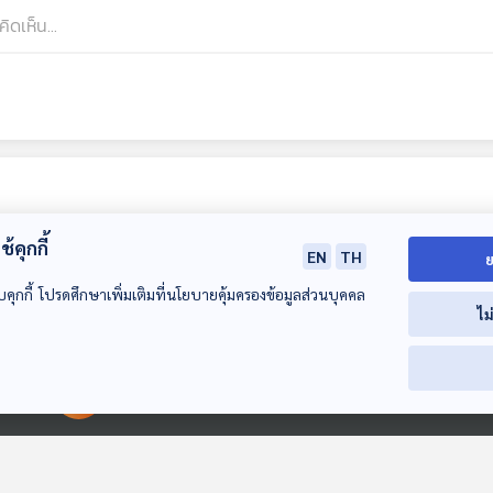
้คุกกี้
EN
TH
ย
บคุกกี้ โปรดศึกษาเพิ่มเติมที่นโยบายคุ้มครองข้อมูลส่วนบุคคล
ไม
00:00:00
00:00:00
EP. 325: เมื่อนัก
EP. 327: แนะนำนัก
EP. 328: แนะนำ
เชลโลศึกษาซอไทย
Horn ที่ทุกคนควร
ประพันธ์เครื่อง
รู้จัก
Percussion ที่
Gen Z & Classical
Gen Z & Classical
Gen Z & Classic
รู้จัก
Music
Music
Music