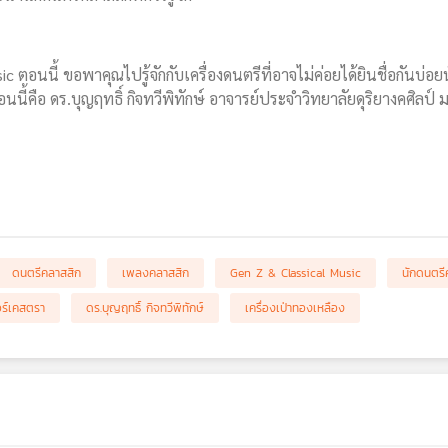
 ตอนนี้ ขอพาคุณไปรู้จักกับเครื่องดนตรีที่อาจไม่ค่อยได้ยินชื่อกันบ่อยน
้คือ ดร.บุญฤทธิ์ กิจทวีพิทักษ์ อาจารย์ประจำวิทยาลัยดุริยางคศิลป์
ดนตรีคลาสสิก
เพลงคลาสสิก
Gen Z & Classical Music
นักดนตรี
ร์เคสตรา
ดร.บุญฤทธิ์ กิจทวีพิทักษ์
เครื่องเป่าทองเหลือง