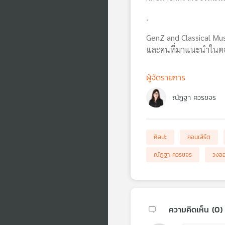
.
GenZ and Classical Music
และคนที่มาแนะนำในตอนนี
ผู้จัดรายการ
ณัฏฐา ควรขจร
ศิลปะ
คอนเสิร์ต
ณัฏฐา ควรขจร
วงออ
ความคิดเห็น (
0
)