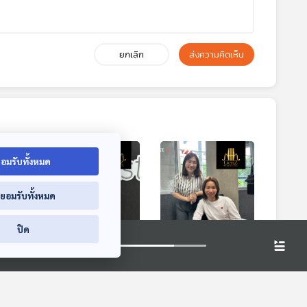
ยกเลิก
ส่งความคิดเห็น
อมรับทั้งหมด
่ยอมรับทั้งหมด
ปิด
นัก
EP. 329: ก้าวต่อไป
EP. 331: นักดนตรี
ของ อุตสาหกรรม
บำบัดคืออะไร
ควร
ดนตรีคลาสสิกไทย
al
Gen Z & Classical
Gen Z & Classical
Music
Music