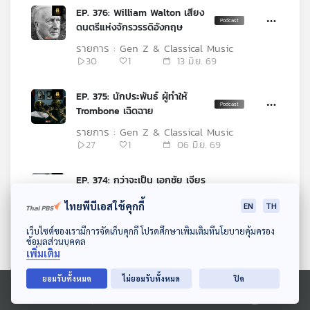
EP. 376: William Walton เสียง
ดนตรีแห่งจักรวรรดิอังกฤษ
รายการ : Gen Z & Classical Music
30
1
13 มิ.ย. 69
EP. 375: นักประพันธ์ ผู้ทำให้
Trombone เฉิดฉาย
รายการ : Gen Z & Classical Music
27
1
06 มิ.ย. 69
EP. 374: กว่าจะเป็น เอกชัย เจียร
กุล
ไทยพีบีเอสใช้คุกกี้
EN
TH
รายการ : Gen Z & Classical Music
32
1
30 พ.ค. 69
ดาวน์โหลด Thai PBS Podcast Application
เว็บไซต์ของเรามีการจัดเก็บคุกกี้ โปรดศึกษาเพิ่มเติมที่นโยบายคุ้มครอง
ข้อมูลส่วนบุคคล
เพิ่มเติม
EP. 373: ดนตรีในเกาหลีเหนือ
part 2
ยอมรับทั้งหมด
ไม่ยอมรับทั้งหมด
ปิด
รายการ : Gen Z & Classical Music
Ⓒ 2020 องค์การกระจายเสียงและแพร่ภาพสาธารณะแห่งประเทศไทย