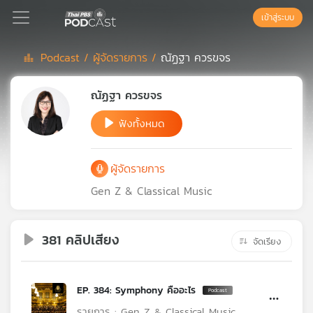
เข้าสู่ระบบ
Podcast /
ผู้จัดรายการ /
ณัฏฐา ควรขจร
Podcast
ณัฏฐา ควรขจร
ฟังทั้งหมด
เพล
ย์
ลิ
ผู้จัดรายการ
สต์
แนะนำ
Gen Z & Classical Music
381 คลิปเสียง
เพล
จัดเรียง
ย์
ลิ
สต์
EP. 384: Symphony คืออะไร
ของ
รายการ : Gen Z & Classical Music