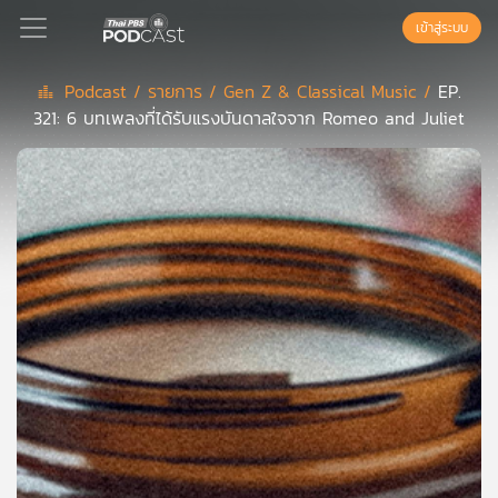
เข้าสู่ระบบ
Podcast /
รายการ /
Gen Z & Classical Music /
EP.
321: 6 บทเพลงที่ได้รับแรงบันดาลใจจาก Romeo and Juliet
Podcast
เพล
ย์
ลิ
สต์
แนะนำ
เพล
ย์
ลิ
สต์
ของ