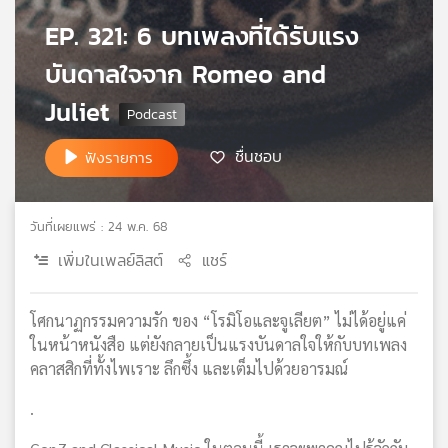
เครือ
EP. 321: 6 บทเพลงที่ได้รับแรง
ข่าย
วิทยุ
บันดาลใจจาก Romeo and
ไทย
Juliet
พี
บี
เอส
ชื่นชอบ
ฟังรายการ
วันที่เผยแพร่ : 24 พ.ค. 68
แผนที่
วิทยุ
เพิ่มในเพลย์ลิสต์
แชร์
เครือ
ข่าย
โศกนาฏกรรมความรัก ของ “โรมิโอและจูเลียต” ไม่ได้อยู่แค่
ในหน้าหนังสือ แต่ยังกลายเป็นแรงบันดาลใจให้กับบทเพลง
คลาสสิกที่ทั้งไพเราะ ลึกซึ้ง และเต็มไปด้วยอารมณ์
.