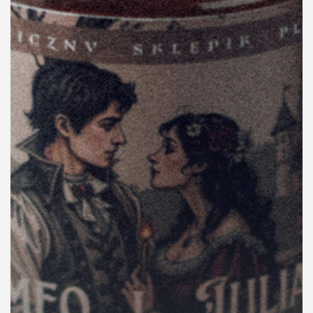
คุณ
เพลง
บทความ
ข่าว
และ
กิจกรรม
เกี่ยว
กับ
เรา