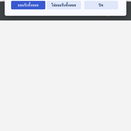
ยอมรับทั้งหมด
ไม่ยอมรับทั้งหมด
ปิด
Ⓒ 2020 องค์การกระจายเสียงและแพร่ภาพสาธารณะแห่งประเทศไทย
EP. 67: วงตาวัน ตำนานผู้
EP. 65: LOMOSONIC วงร็
สร้างเพลงที่มาก่อนกาลกว่า
อกที่ไร้ขีดจำกัด !
40 ปี
นักผจญเพลง Podcast
นักผจญเพลง Podcast