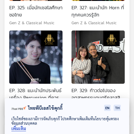
EP. 325: เมื่อนักเชลโลศึกษา
EP. 327: แนะนำนัก Horn ที่
ซอไทย
ทุกคนควรรู้จัก
Gen Z & Classical Music
Gen Z & Classical Music
EP. 328: แนะนำนักประพันธ์
EP. 329: ก้าวต่อไปของ
เครื่อง Percussion ที่ควร
อุตสาหกรรมดนตรีคลาสสิก
รู้จัก
ไทย
Gen Z & Classical Music
Gen Z & Classical Music
ไทยพีบีเอสใช้คุกกี้
EN
TH
ดาวน์โหลด Thai PBS Podcast Application
เว็บไซต์ของเรามีการจัดเก็บคุกกี้ โปรดศึกษาเพิ่มเติมที่นโยบายคุ้มครอง
ข้อมูลส่วนบุคคล
เพิ่มเติม
ตอนที่เกี่ยวข้อง