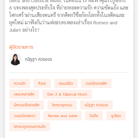
GenZ and Classical Music ในตอนนี้ เราจะพาคุณไปรู้จักกับ
6 บทเพลงสุดประทับใจ ที่ถ่ายทอดความรัก ความขัดแย้ง และ
โศกเศร้าผ่านเสียงดนตรี จากคีตกวีชื่อก้องโลกทั้งในอดีตและ
ยุคใหม่ มาฟังกันว่าแต่ละบทเพลงเล่าเรื่อง Romeo and
Juliet อย่างไร?
ผู้จัดรายการ
ณัฏฐา ควรขจร
ความรัก
ศิลปะ
คอนเสิร์ต
ดนตรีคลาสสิก
เพลงคลาสสิก
Gen Z & Classical Music
นักดนตรีคลาสสิก
โศกนาฏกรรม
ณัฏฐา ควรขจร
วงออร์เคสตรา
Romeo and Juliet
โรมิโอ
จูเลียต
โศกนาฏกรรมความรัก