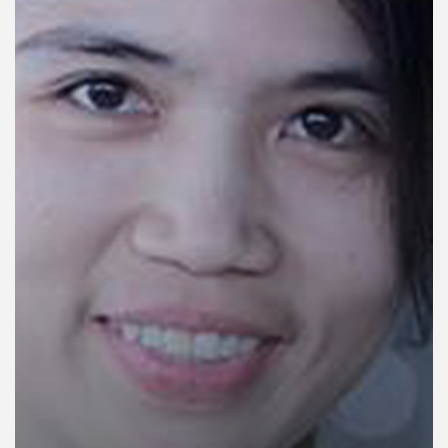
คุณ
เพลง
บทความ
ข่าว
และ
กิจกรรม
เกี่ยว
กับ
เรา