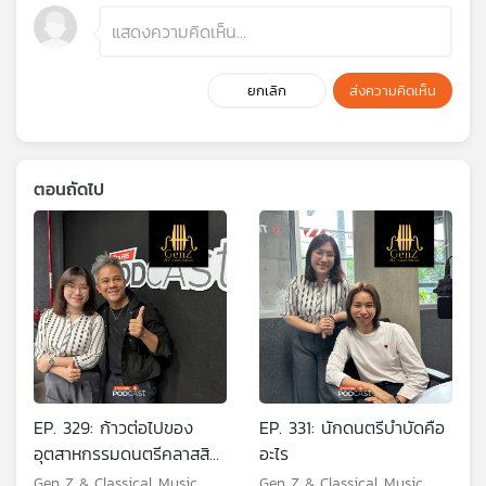
ยกเลิก
ส่งความคิดเห็น
ตอนถัดไป
EP. 329: ก้าวต่อไปของ
EP. 331: นักดนตรีบำบัดคือ
อุตสาหกรรมดนตรีคลาสสิก
อะไร
ไทย
Gen Z & Classical Music
Gen Z & Classical Music