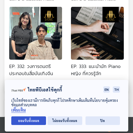
EP. 332: วงการดนตรี
EP. 333: แนะนำนัก Piano
ประกอบในสื่อบันเทิงจีน
หญิง ที่ควรรู้จัก
Gen Z & Classical Music
Gen Z & Classical Music
ไทยพีบีเอสใช้คุกกี้
EN
TH
ดาวน์โหลด Thai PBS Podcast Application
เว็บไซต์ของเรามีการจัดเก็บคุกกี้ โปรดศึกษาเพิ่มเติมที่นโยบายคุ้มครอง
ข้อมูลส่วนบุคคล
ตอนที่เกี่ยวข้อง
เพิ่มเติม
ยอมรับทั้งหมด
ไม่ยอมรับทั้งหมด
ปิด
Ⓒ 2020 องค์การกระจายเสียงและแพร่ภาพสาธารณะแห่งประเทศไทย