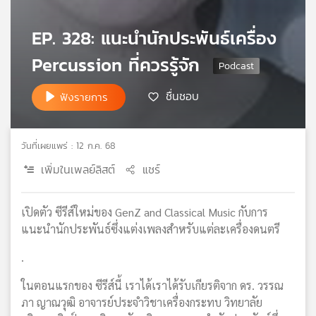
เครือ
ข่าย
EP. 328: แนะนำนักประพันธ์เครื่อง
วิทยุ
Percussion ที่ควรรู้จัก
ไทย
พี
บี
ชื่นชอบ
ฟังรายการ
เอส
วันที่เผยแพร่ : 12 ก.ค. 68
แผนที่
เพิ่มในเพลย์ลิสต์
แชร์
วิทยุ
เครือ
ข่าย
เปิดตัว ซีรีส์ใหม่ของ GenZ and Classical Music กับการ
แนะนำนักประพันธ์ซึ่งแต่งเพลงสำหรับแต่ละเครื่องดนตรี
.
ในตอนแรกของ ซีรีส์นี้ เราได้เราได้รับเกียรติจาก ดร. วรรณ
ภา ญาณวุฒิ อาจารย์ประจำวิชาเครื่องกระทบ วิทยาลัย