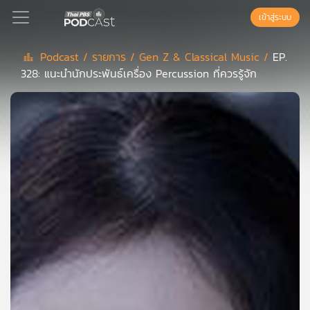
เข้าสู่ระบบ
Podcast /
รายการ /
Gen Z & Classical Music /
EP.
328: แนะนำนักประพันธ์เครื่อง Percussion ที่ควรรู้จัก
Podcast
เพล
ย์
ลิ
สต์
แนะนำ
เพล
ย์
ลิ
สต์
ของ