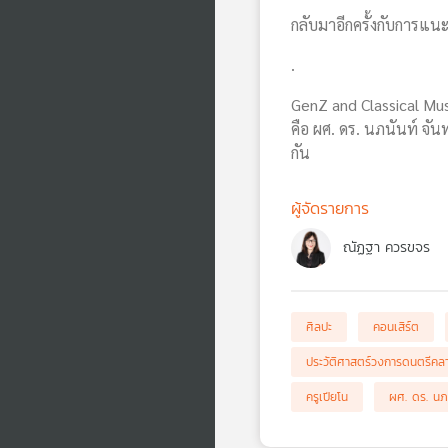
กลับมาอีกครั้งกับการแนะ
.
GenZ and Classical Mu
คือ ผศ. ดร. นภนันท์ จั
กัน
ผู้จัดรายการ
ณัฏฐา ควรขจร
ศิลปะ
คอนเสิร์ต
ประวัติศาสตร์วงการดนตรีคล
ครูเปียโน
ผศ. ดร. นภน