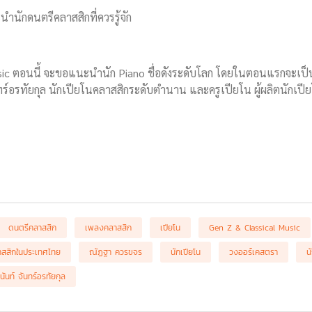
นำนักดนตรีคลาสสิกที่ควรรู้จัก
sic ตอนนี้ จะขอแนะนำนัก Piano ชื่อดังระดับโลก โดยในตอนแรกจะเ
นทร์อรทัยกุล นักเปียโนคลาสสิกระดับตำนาน และครูเปียโน ผู้ผลิตนักเป
ดนตรีคลาสสิก
เพลงคลาสสิก
เปียโน
Gen Z & Classical Music
าสสิกในประเทศไทย
ณัฏฐา ควรขจร
นักเปียโน
วงออร์เคสตรา
น
ันท์ จันทร์อรทัยกุล