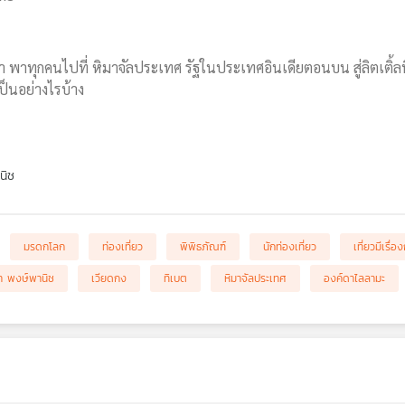
ญชา พาทุกคนไปที่ หิมาจัลประเทศ รัฐในประเทศอินเดียตอนบน สู่ลิตเติ
ป็นอย่างไรบ้าง
นิช
มรดกโลก
ท่องเที่ยว
พิพิธภัณฑ์
นักท่องเที่ยว
เที่ยวมีเรื
า พงษ์พานิช
เวียดกง
ทิเบต
หิมาจัลประเทศ
องค์ดาไลลามะ