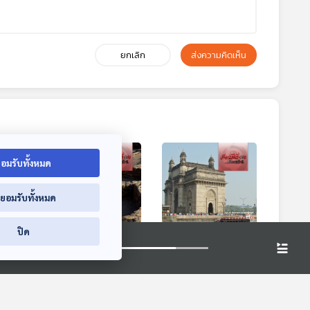
ยกเลิก
ส่งความคิดเห็น
อมรับทั้งหมด
่ยอมรับทั้งหมด
6:05
26:05
26:05
ปิด
ี กับ
EP. 201: คุชราต
EP. 202: มุมไบ ที่ใคร
ของ
แดนตะวันตกอินเดียที่
ๆ ก็ไปกัน
ไทย
ใครไม่ค่อยไปกัน
มอ
เที่ยวมีเรื่อง กับหมอ
เที่ยวมีเรื่อง กับหมอ
บัญชา
บัญชา