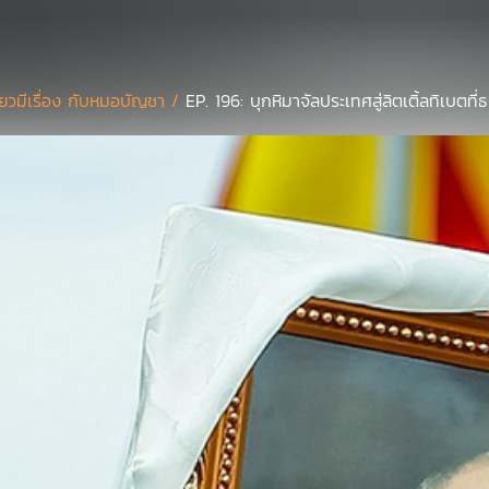
ี่ยวมีเรื่อง กับหมอบัญชา /
EP. 196: บุกหิมาจัลประเทศสู่ลิตเติ้ลทิเบตท