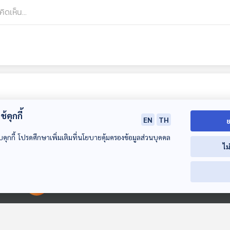
้คุกกี้
EN
TH
ย
บคุกกี้ โปรดศึกษาเพิ่มเติมที่นโยบายคุ้มครองข้อมูลส่วนบุคคล
ไม
26:05
26:05
2
00:00:00
00:00:00
EP. 198: ราชาสถาน
EP. 199: ตามไปดู
EP. 200: 200 ป
แห่งนานามหาราชาที่
เพชรและอัญมณี
ปฏิรูปครั้งใหญ่
ชัยปูร์และอุทัยปูร์
2,000 ปี บนแผ่นดิน
พระพุทธศาสนา
เที่ยวมีเรื่อง กับหมอ
เที่ยวมีเรื่อง กับหมอ
เที่ยวมีเรื่อง กับห
ไทย
บัญชา
บัญชา
บัญชา