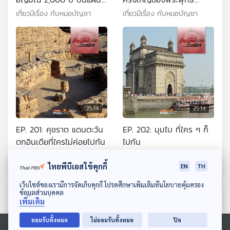
ดินไทย
ศาสนาไทย
เที่ยวมีเรื่อง กับหมอบัญชา
เที่ยวมีเรื่อง กับหมอบัญชา
25:14
25:14
EP. 201: คุชราต แดนตะวัน
EP. 202: มุมไบ ที่ใคร ๆ ก็
ตกอินเดียที่ใครไม่ค่อยไปกัน
ไปกัน
เที่ยวมีเรื่อง กับหมอบัญชา
เที่ยวมีเรื่อง กับหมอบัญชา
ไทยพีบีเอสใช้คุกกี้
EN
TH
ดาวน์โหลด Thai PBS Podcast Application
เว็บไซต์ของเรามีการจัดเก็บคุกกี้ โปรดศึกษาเพิ่มเติมที่นโยบายคุ้มครอง
ข้อมูลส่วนบุคคล
ตอนที่เกี่ยวข้อง
เพิ่มเติม
ยอมรับทั้งหมด
ไม่ยอมรับทั้งหมด
ปิด