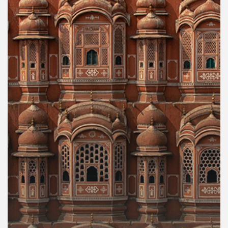
คุณ
เพลง
บทความ
ข่าว
และ
กิจกรรม
เกี่ยว
กับ
เรา