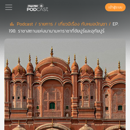
เข้าสู่ระบบ
Podcast /
รายการ /
เที่ยวมีเรื่อง กับหมอบัญชา /
EP.
198: ราชาสถานแห่งนานามหาราชาที่ชัยปูร์และอุทัยปูร์
Podcast
เพล
ย์
ลิ
สต์
แนะนำ
เพล
ย์
ลิ
สต์
ของ