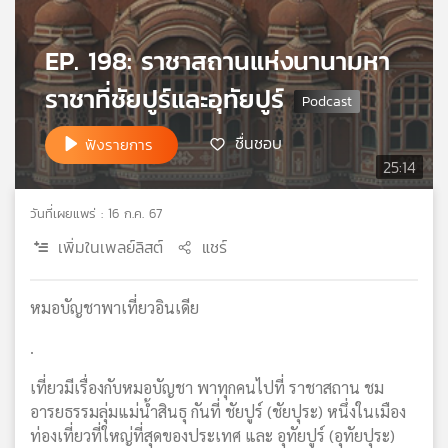
เครือ
ข่าย
EP. 198: ราชาสถานแห่งนานามหา
วิทยุ
ไทย
ราชาที่ชัยปูร์และอุทัยปูร์
พี
บี
ชื่นชอบ
ฟังรายการ
เอส
25:14
วันที่เผยแพร่ : 16 ก.ค. 67
แผนที่
เพิ่มในเพลย์ลิสต์
แชร์
วิทยุ
เครือ
ข่าย
หมอบัญชาพาเที่ยวอินเดีย
.
เที่ยวมีเรื่องกับหมอบัญชา พาทุกคนไปที่ ราชาสถาน ชม
อารยธรรมลุ่มแม่น้ำสินธุ กันที่ ชัยปูร์ (ชัยปุระ) หนึ่งในเมือง
ท่องเที่ยวที่ใหญ่ที่สุดของประเทศ และ อุทัยปูร์ (อุทัยปุระ)