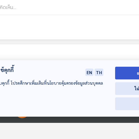
้คุกกี้
EN
TH
ย
บคุกกี้ โปรดศึกษาเพิ่มเติมที่นโยบายคุ้มครองข้อมูลส่วนบุคคล
ไม
24:56
00:00:00
00:00:00
EP. 274: บุกแดนไอย
คุปต์ที่อียิปต์
เที่ยวมีเรื่อง กับหมอ
บัญชา