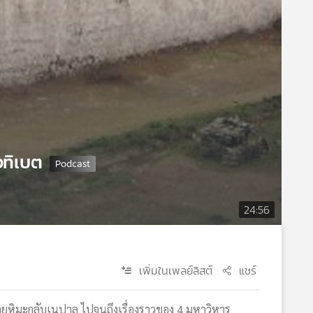
งทิเบต
24:56
เพิ่มในเพลย์ลิสต์
แชร์
ยุหิมะกลับเนปาล ไปจนถึงเรื่องราวของ 4 มหาวิหาร