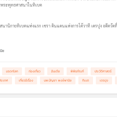
ใจของพระพุทธศาสนาในทิเบต
ศาสนานิกายทิเบตแห่งแรก เซรา ดินแดนแห่งการโต้วาที เดรปุง อดีตวัดที
นิช
มรดกโลก
ท่องเที่ยว
อินเดีย
พิพิธภัณฑ์
ประวัติศาสตร์
งประเทศ
เที่ยวมีเรื่อง
นพ.บัญชา พงษ์พานิช
ทิเบต
เดรปุง