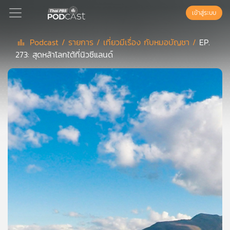
เข้าสู่ระบบ
Podcast /
รายการ /
เที่ยวมีเรื่อง กับหมอบัญชา /
EP.
273: สุดหล้าโลกใต้ที่นิวซีแลนด์
Podcast
เพล
ย์
ลิ
สต์
แนะนำ
เพล
ย์
ลิ
สต์
ของ