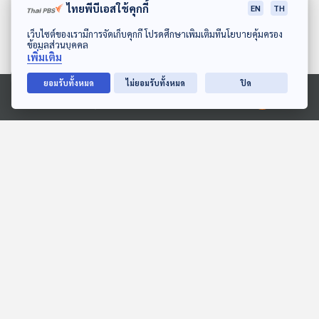
ไทยพีบีเอสใช้คุกกี้
EN
TH
ดาวน์โหลด Thai PBS Podcast Application
เว็บไซต์ของเรามีการจัดเก็บคุกกี้ โปรดศึกษาเพิ่มเติมที่นโยบายคุ้มครอง
ข้อมูลส่วนบุคคล
เพิ่มเติม
ยอมรับทั้งหมด
ไม่ยอมรับทั้งหมด
ปิด
28:53
28:53
Ⓒ 2020 องค์การกระจายเสียงและแพร่ภาพสาธารณะแห่งประเทศไทย
ต้นทุนที่ "ไทย" ต้องเสีย
EP. 19: การกลับบ้านของฮิ
จากความขัดแย้งกับ
โระ
"กัมพูชา"
Back To Basics
กาลเวลาโคจร เปิดตำนานปริศนา
28:53
28:53