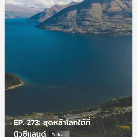
คุณ
เพลง
บทความ
ข่าว
และ
กิจกรรม
เกี่ยว
กับ
EP. 273: สุดหล้าโลกใต้ที่
เรา
นิวซีแลนด์