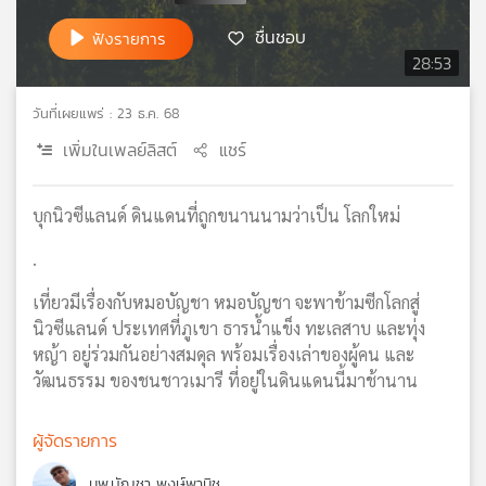
เครือ
ชื่นชอบ
ฟังรายการ
ข่าย
28:53
วิทยุ
ไทย
วันที่เผยแพร่ : 23 ธ.ค. 68
พี
บี
เพิ่มในเพลย์ลิสต์
แชร์
เอส
บุกนิวซีแลนด์ ดินแดนที่ถูกขนานนามว่าเป็น โลกใหม่
แผนที่
.
วิทยุ
เครือ
เที่ยวมีเรื่องกับหมอบัญชา หมอบัญชา จะพาข้ามซีกโลกสู่
ข่าย
นิวซีแลนด์ ประเทศที่ภูเขา ธารน้ำแข็ง ทะเลสาบ และทุ่ง
หญ้า อยู่ร่วมกันอย่างสมดุล พร้อมเรื่องเล่าของผู้คน และ
วัฒนธรรม ของชนชาวเมารี ที่อยู่ในดินแดนนี้มาช้านาน
ผู้จัดรายการ
นพ.บัญชา พงษ์พานิช