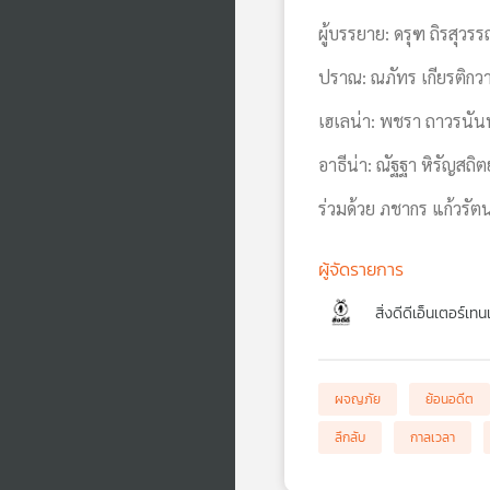
ผู้บรรยาย: ดรุฑ ถิรสุวร
ปราณ: ณภัทร เกียรติกว
เฮเลน่า: พชรา ถาวรนันท
อาธีน่า: ณัฐฐา หิรัญสถิตย
ร่วมด้วย ภชากร แก้วรัตนา
ผู้จัดรายการ
สิ่งดีดีเอ็นเตอร์เทน
ผจญภัย
ย้อนอดีต
ลึกลับ
กาลเวลา