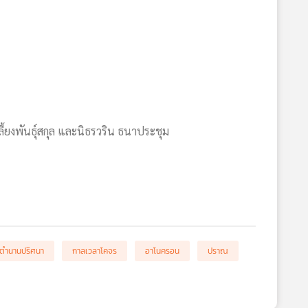
 เลี้ยงพันธุ์สกุล และนิธรวริน ธนาประชุม
ดตำนานปริศนา
กาลเวลาโคจร
อาโนครอน
ปราณ