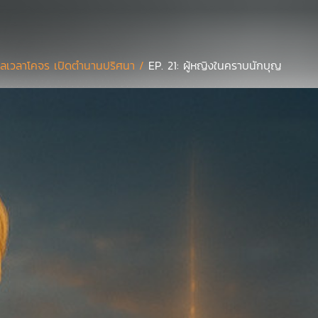
ลเวลาโคจร เปิดตำนานปริศนา /
EP. 21: ผู้หญิงในคราบนักบุญ