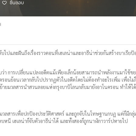
ชื่นชอบ
8
บไปและฝันถึงเรื่องราวตอนที่เฮเลน่าและอาธีน่าช่วยกันสร้างบาเรียป
บว่า การเปลี่ยนแปลงอดีตแม้เพียงเล็กน้อยสามารถนำพลังงานมาใช้ขย
รอนย้อนเวลากลับไปปรากฏตัวในอดีตโดยไม่ต้องทำอะไรเพิ่ม เพื่อไม่ให้อด
องย้ายมวลสารนำสวนลอยแห่งกรุงบาบิโลนกลับมายังอาโนครอน ทำให้ได
ยมวลสารเพื่อปกป้องประวัติศาสตร์ และถูกจับในโทษฐานกบฏ แต่ก็มีกลุ่
บหนี เฮเลน่าก็จับตัวอาธีน่าได้ และทั้งสองก็ถูกนาฬิกาวาร์ปหายไป