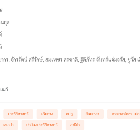
รณ
านกุล
์
์
กร, จักรรัตน์ ศรีรักษ์, สมเพชร ศรชาติ, ฐิติภัทร จันทร์แจ่มจรัส, ชูวัส
เมนท์
ประวัติศาสตร์
เดินทาง
กบฏ
ย้อนเวลา
กาลเวลาโคจร เปิ
เฮเลน่า
ปกป้องประวัติศาสตร์
อาธีน่า