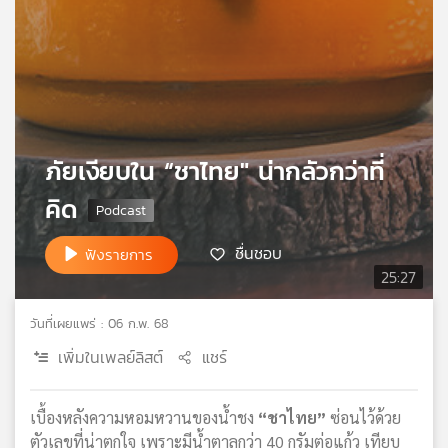
เครือ
ข่าย
วิทยุ
ไทย
พี
บี
เอส
ภัยเงียบใน “ชาไทย" น่ากลัวกว่าที่
คิด
แผนที่
วิทยุ
ชื่นชอบ
ฟังรายการ
เครือ
25:27
ข่าย
วันที่เผยแพร่ : 06 ก.พ. 68
เพิ่มในเพลย์ลิสต์
แชร์
เบื้องหลังความหอมหวานของน้ำชง
“ชาไทย”
ซ่อนไว้ด้วย
ตัวเลขที่น่าตกใจ เพราะมีน้ำตาลกว่า 40 กรัมต่อแก้ว เทียบ