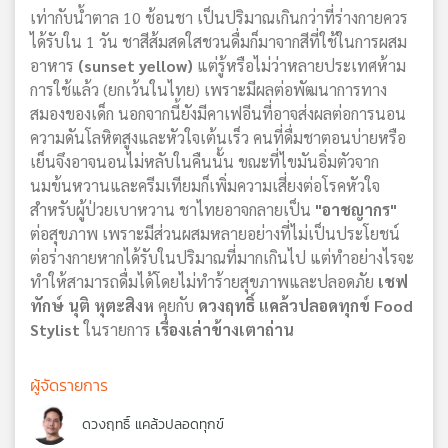
เท่ากับน้ำตาล 10 ช้อนชา เป็นปริมาณเกินกว่าที่ร่างกายควร
ได้รับใน 1 วัน ชาสีส้มสดใสชวนดื่มก็มาจากสีที่ใช้ในการผสม
อาหาร
(sunset yellow)
แต่รู้หรือไม่ว่าหลายประเทศห้าม
การใช้แล้ว (ยกเว้นในไทย) เพราะมีผลต่อพัฒนาการทาง
สมองของเด็ก นอกจากนี้ยังมีคาเฟอีนที่อาจส่งผลต่อการนอน
ความดันโลหิตสูงและหัวใจเต้นเร็ว คนที่ดื่มชาตอนบ่ายหรือ
เย็นจึงอาจนอนไม่หลับในคืนนั้น ขณะที่ไขมันอิ่มตัวจาก
นมข้นหวานและครีมเทียมก็เพิ่มความเสี่ยงต่อโรคหัวใจ
สำหรับผู้ป่วยเบาหวาน ชาไทยอาจกลายเป็น
"อาชญากร"
ต่อสุขภาพ เพราะมีส่วนผสมหลายอย่างที่ไม่เป็นประโยชน์
ต่อร่างกายหากได้รับในปริมาณที่มากเกินไป แต่ทำอย่างไรจะ
ทำให้สามารถดื่มได้โดยไม่ทำร้ายสุขภาพและปลอดภัย
เชฟ
ทักษ์ นุติ หุตะสิงห
คุยกับ
ดวงฤทธิ์ แคล้วปลอดทุกข์ Food
Stylist
ในรายการ
เรื่องเล่าข้างเตาถ่าน
ผู้จัดรายการ
ดวงฤทธิ์ แคล้วปลอดทุกข์