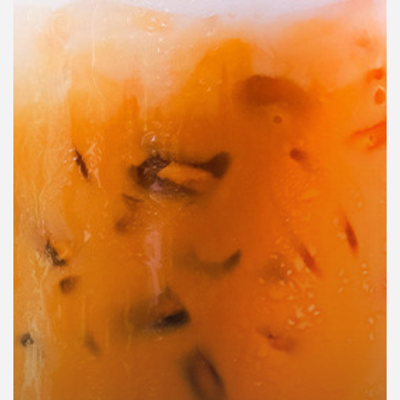
คุณ
เพลง
บทความ
ข่าว
และ
กิจกรรม
เกี่ยว
กับ
เรา