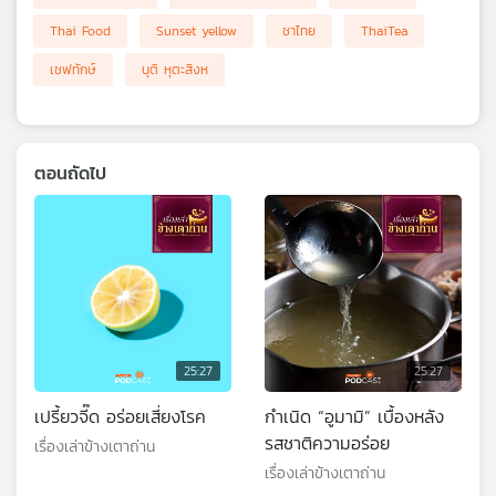
Thai Food
Sunset yellow
ชาไทย
ThaiTea
เชฟทักษ์
นุติ หุตะสิงห
ตอนถัดไป
25:27
25:27
เปรี้ยวจี๊ด อร่อยเสี่ยงโรค
กำเนิด “อูมามิ” เบื้องหลัง
รสชาติความอร่อย
เรื่องเล่าข้างเตาถ่าน
เรื่องเล่าข้างเตาถ่าน