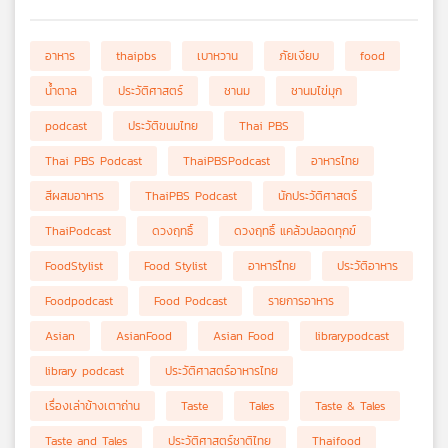
อาหาร
thaipbs
เบาหวาน
ภัยเงียบ
food
น้ำตาล
ประวัติศาสตร์
ชานม
ชานมไข่มุก
podcast
ประวัติขนมไทย
Thai PBS
Thai PBS Podcast
ThaiPBSPodcast
อาหารไทย
สีผสมอาหาร
ThaiPBS Podcast
นักประวัติศาสตร์
ThaiPodcast
ดวงฤทธิ์
ดวงฤทธิ์ แคล้วปลอดทุกข์
FoodStylist
Food Stylist
อาหารไืทย
ประวัติอาหาร
Foodpodcast
Food Podcast
รายการอาหาร
Asian
AsianFood
Asian Food
librarypodcast
library podcast
ประวัติศาสตร์อาหารไทย
เรื่องเล่าข้างเตาถ่าน
Taste
Tales
Taste & Tales
Taste and Tales
ประวัติศาสตร์ชาติไทย
Thaifood