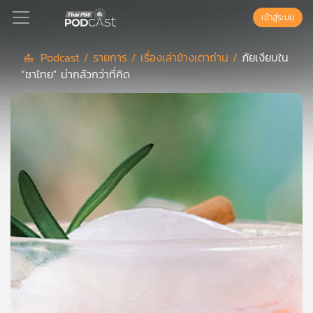
เข้าสู่ระบบ
Podcast /
รายการ /
เรื่องเล่าข้างเตาถ่าน /
ภัยเงียบใน
“ชาไทย" น่ากลัวกว่าที่คิด
Podcast
เพล
ย์
ลิ
สต์
แนะนำ
เพล
ย์
ลิ
สต์
ของ