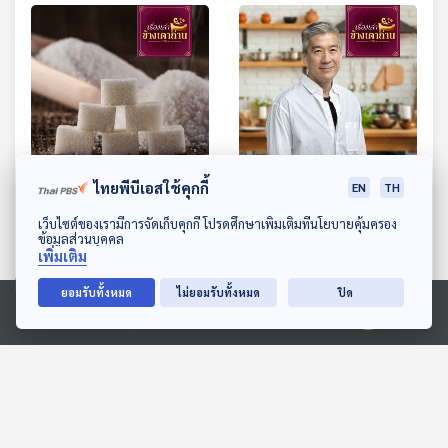
25:27
25:27
ไทยพีบีเอสใช้คุกกี้
EN
TH
ภัยจากความหวานในอาหาร
“สุขภาพดี เริ่มต้นที่ครัวใน
ดาวน์โหลด Thai PBS Podcast Application
เว็บไซต์ของเรามีการจัดเก็บคุกกี้ โปรดศึกษาเพิ่มเติมที่นโยบายคุ้มครอง
บ้าน” กับเชฟพล ตัณฑส
เรื่องเล่าข้างเตาถ่าน
ข้อมูลส่วนบุคคล
เถียร
เรื่องเล่าข้างเตาถ่าน
เพิ่มเติม
ยอมรับทั้งหมด
ไม่ยอมรับทั้งหมด
ปิด
Ⓒ 2020 องค์การกระจายเสียงและแพร่ภาพสาธารณะแห่งประเทศไทย
ตอนที่เกี่ยวข้อง