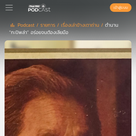
เข้าสู่ระบบ
Podcast /
รายการ /
เรื่องเล่าข้างเตาถ่าน /
ตำนาน
“กะปิพล่า” อร่อยจนต้องเลียมือ
Podcast
เพล
ย์
ลิ
สต์
แนะนำ
เพล
ย์
ลิ
สต์
ของ