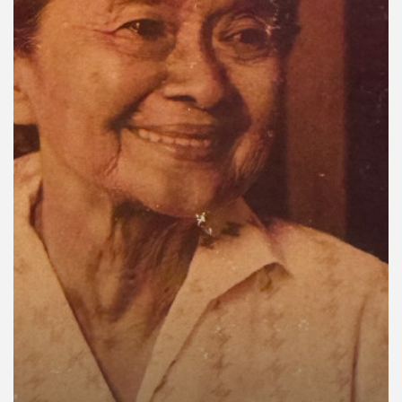
คุณ
เพลง
บทความ
ข่าว
และ
กิจกรรม
เกี่ยว
กับ
เรา