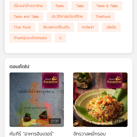
เรื่องเล่าข้างเตาถ่าน
Taste
Tales
Taste & Tales
Taste and Tales
ประวัติศาสตร์ชาติไทย
Thaifood
Thai Food
ห้องพระเครื่องต้น
กะปิพล่า
เลียมือ
ท่านหญิงจงจิตรถนอม
จ
ตอนถัดไป
27:37
27:37
คัมภีร์ "อาหารอินเตอร์"
จักรวาลหมี่กรอบ