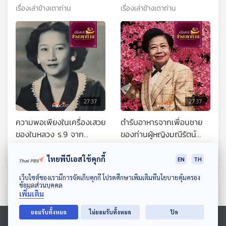
เรื่องเล่าข้างเตาถ่าน
เรื่องเล่าข้างเตาถ่าน
27:37
27:37
ความพอเพียงในเครื่องเสวย
ตำรับอาหารจากเพื่อนชาย
ของในหลวง ร.9 จาก
ของท่านผู้หญิงมณีรัตน์
ท่านผู้หญิงประสานสุข ตันติ
บุนนาค
เรื่องเล่าข้างเตาถ่าน
เรื่องเล่าข้างเตาถ่าน
เวชกุล
ไทยพีบีเอสใช้คุกกี้
EN
TH
ดาวน์โหลด Thai PBS Podcast Application
เว็บไซต์ของเรามีการจัดเก็บคุกกี้ โปรดศึกษาเพิ่มเติมที่นโยบายคุ้มครอง
ข้อมูลส่วนบุคคล
ตอนที่เกี่ยวข้อง
เพิ่มเติม
ยอมรับทั้งหมด
ไม่ยอมรับทั้งหมด
ปิด