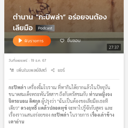
เครือ
ข่าย
ตำนาน “กะปิพล่า” อร่อยจนต้อง
วิทยุ
ไทย
เลียมือ
พี
บี
ชื่นชอบ
ฟังรายการ
เอส
27:37
วันที่เผยแพร่ : 19 ธ.ค. 67
แผนที่
เพิ่มในเพลย์ลิสต์
แชร์
วิทยุ
เครือ
ข่าย
กะปิพล่า
เครื่องจิ้มโบราณ ที่หากินได้ยากแล้วในปัจจุบัน
ขนาดสมเด็จพระพันวัสสาฯ ถึงกับตรัสชมกับ
ท่านหญิงจง
จิตรถนอม ดิศกุล
ผู้ปรุงว่า "ฉันเป็นต้องขอเลียมือเธอที
เดียว"
ดวงฤทธิ์ แคล้วปลอดทุข์
จะพาไปรู้จักกับสูตร และ
เรื่องราวแสนอร่อยของ
กะปิพล่า
ในรายการ
เรื่องเล่าข้าง
เตาถ่าน