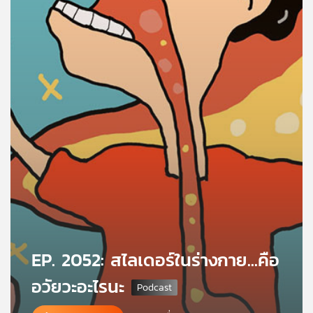
คุณ
เพลง
บทความ
ข่าว
และ
กิจกรรม
เกี่ยว
EP. 2052: สไลเดอร์ในร่างกาย...คือ
กับ
เรา
อวัยวะอะไรนะ