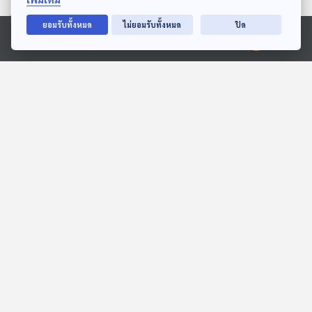
27:45
27:45
ยอมรับทั้งหมด
ไม่ยอมรับทั้งหมด
ปิด
Ⓒ 2020 องค์การกระจายเสียงและแพร่ภาพสาธารณะแห่งประเทศไทย
EP. 22: ล่องไพร มนุษย์
EP. 122: นิทาน ครูนกแก้ว
หิมพานต์
กับหนังสือเสียง
ห้องสมุดหลังไมค์
หูยาวเล่าเรื่อง
27:45
27:45
EP. 195: เขาสัตว์ ทำไมสัตว์
EP. 2043: มดมีปอดไหม?
ต้องมีเขา
พระอาทิตย์ยิ้มแฉ่ง
นานาสัตว์สารพัดเสียง