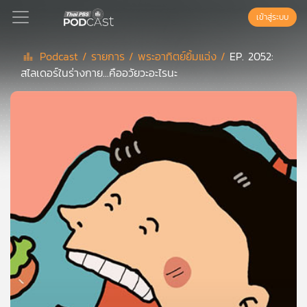
เข้าสู่ระบบ
Podcast /
รายการ /
พระอาทิตย์ยิ้มแฉ่ง /
EP. 2052:
สไลเดอร์ในร่างกาย...คืออวัยวะอะไรนะ
Podcast
เพล
ย์
ลิ
สต์
แนะนำ
เพล
ย์
ลิ
สต์
ของ