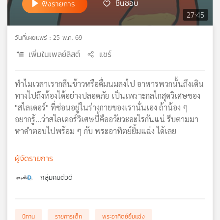
ชื่นชอบ
ฟังรายการ
เครือ
27:45
ข่าย
วิทยุ
วันที่เผยแพร่ : 25 พ.ค. 69
ไทย
เพิ่มในเพลย์ลิสต์
แชร์
พี
บี
เอส
ทำไมเวลาเรากลืนข้าวหรือดื่มนมลงไป อาหารพวกนั้นถึงเดิน
ทางไปถึงท้องได้อย่างปลอดภัย เป็นเพราะกลไกสุดวิเศษของ
"สไลเดอร์" ที่ซ่อนอยู่ในร่างกายของเรานั่นเอง ถ้าน้อง ๆ
แผนที่
อยากรู้…ว่าสไลเดอร์วิเศษนี้คืออวัยวะอะไรกันแน่ รีบตามมา
วิทยุ
หาคำตอบไปพร้อม ๆ กับ พระอาทิตย์ยิ้มแฉ่ง ได้เลย
เครือ
ข่าย
ผู้จัดรายการ
กลุ่มคนตัวดี
นิทาน
รายการเด็ก
พระอาทิตย์ยิ้มแฉ่ง