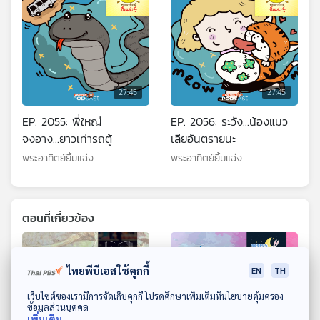
27:45
27:45
EP. 2055: พี่ใหญ่
EP. 2056: ระวัง...น้องแมว
จงอาง...ยาวเท่ารถตู้
เลียอันตรายนะ
พระอาทิตย์ยิ้มแฉ่ง
พระอาทิตย์ยิ้มแฉ่ง
ตอนที่เกี่ยวข้อง
ไทยพีบีเอสใช้คุกกี้
EN
TH
ดาวน์โหลด Thai PBS Podcast Application
เว็บไซต์ของเรามีการจัดเก็บคุกกี้ โปรดศึกษาเพิ่มเติมที่นโยบายคุ้มครอง
ข้อมูลส่วนบุคคล
เพิ่มเติม